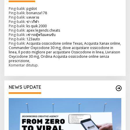
i
p
Ping-balik:
pgslot
Ping-balik:
bonanza178
o
Ping-balik:
แทงหวย
Ping-balik:
ข่าวกีฬา
s
Ping-balik:
ks quik 2000
Ping-balik:
apex legends cheats
Ping-balik:
เช่ารถตู้พร้อมคนขับ
Ping-balik:
123auto
Ping-balik:
Acquista ossicodone online Texas, Acquista Xanax online,
Commander Oxycodone 30 mg, dove acquistare ossicodone in
linea, Il posto migliore per acquistare Ossicodone in linea, Livraison
Oxycodone 30 mg, Ordina Acquista ossicodone online senza
prescrizione,
Komentar ditutup.
NEWS UPDATE