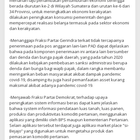
menahan laju perlambatan pertumbuhan ekonomi sehingga
berada diurutan ke-2 di Wilayah Sumatera dan urutan ke-6 dari
34 Provinsi, untuk meningkatkan ekonomi kerakyatan
dilakukan peningkatan konsumsi pemerintah dengan
mempercepat realisasi belanja termasuk pada sektor ekonomi
dan kerakyatan.
-Menanggapi Fraksi Partai Gerindra terkait tidak tercapainya
penerimaan pada pos anggaran lain-lain PAD dapat dijelaskan
bahwa pada komponen penerimaan ini antara lain bersumber
dari denda dan bunga pajak daerah, yang pada tahun 2020
dilakukan kebijakan pembebasan sanksi administrasi berupa
denda dan bunga bagi wajib pajak, dalam rangka membantu
meringankan beban masyarakat akibat dampak pandemic
covid-19, disamping itu juga hasil pemanfaatan asset kurang
maksimal akibat adanya pandemic covid-19.
-Menjawab Fraksi Partai Demokrat, terhadap upaya
peningkatan sistem informasi beras dapat kami jelaskan
bahwa system informasi pendataan luas tanah, luas panen,
produksi dan produktivitas komoditi pertanian, menggunakan
aplikasi yang dimiliki oleh BPS maupun kementerian Pertanian.
Selain aplikasi tersebut terdapat juga aplikasi market place “si-
Bejajo” yang digunakan untuk mengetahui produk dan
pemasaran komoditi pertanian.