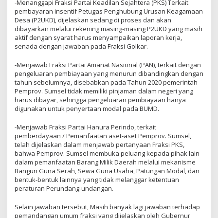
-Menanggapi Fraksi Partai Keadilan Sejahtera (PKS) Terkait
pembayaran insentif Petugas Penghubung Urusan Keagamaan
Desa (P2UKD), dijelaskan sedang di proses dan akan
dibayarkan melalui rekening masing-masing P2UKD yang masih
aktif dengan syarat harus menyampaikan laporan kerja,
senada dengan jawaban pada Fraksi Golkar.
-Menjawab Fraksi Partai Amanat Nasional (PAN), terkait dengan
pengeluaran pembiayaan yang menurun dibandingkan dengan
tahun sebelumnya, disebabkan pada Tahun 2020 pemerintah
Pemprov. Sumsel tidak memiliki pinjaman dalam negeri yang
harus dibayar, sehingga pengeluaran pembiayaan hanya
digunakan untuk penyertaan modal pada BUMD.
-Menjawab Fraksi Partai Hanura Perindo, terkait
pemberdayaan / Pemanfaatan aset-aset Pemprov. Sumsel,
telah dijelaskan dalam menjawab pertanyaan Fraksi PKS,
bahwa Pemprov. Sumsel membuka peluang kepada pihak lain
dalam pemanfaatan Barang Milik Daerah melalui mekanisme
Bangun Guna Serah, Sewa Guna Usaha, Patungan Modal, dan
bentuk-bentuk lainnya yang tidak melanggar ketentuan
peraturan Perundang-undangan.
Selain jawaban tersebut, Masih banyak lagi jawaban terhadap
pemandangan umum fraksi yang dijelaskan oleh Gubernur