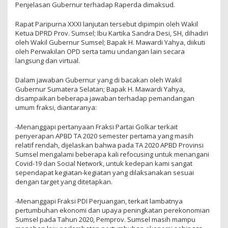
Penjelasan Gubernur terhadap Raperda dimaksud.
Rapat Paripurna XXXI lanjutan tersebut dipimpin oleh Wakil
Ketua DPRD Prov. Sumsel; Ibu Kartika Sandra Desi, SH, dihadiri
oleh Wakil Gubernur Sumsel; Bapak H. Mawardi Yahya, diikuti
oleh Perwakilan OPD serta tamu undangan lain secara
langsung dan virtual.
Dalam jawaban Gubernur yang di bacakan oleh Wakil
Gubernur Sumatera Selatan; Bapak H. Mawardi Yahya,
disampaikan beberapa jawaban terhadap pemandangan
umum fraksi, diantaranya:
-Menanggapi pertanyaan Fraksi Partai Golkar terkait
penyerapan APBD TA 2020 semester pertama yang masih
relatif rendah, dijelaskan bahwa pada TA 2020 APBD Provinsi
Sumsel mengalami beberapa kali refocusing untuk menangani
Covid-19 dan Social Network, untuk kedepan kami sangat
sependapat kegiatan-kegiatan yang dilaksanakan sesuai
dengan target yang ditetapkan.
-Menanggapi Fraksi PDI Perjuangan, terkait lambatnya
pertumbuhan ekonomi dan upaya peningkatan perekonomian
Sumsel pada Tahun 2020, Pemprov. Sumsel masih mampu