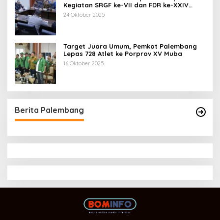
Kegiatan SRGF ke-VII dan FDR ke-XXIV
Tahun 2025
24 Oktober 2025
Target Juara Umum, Pemkot Palembang
Lepas 728 Atlet ke Porprov XV Muba
16 Oktober 2025
Berita Palembang