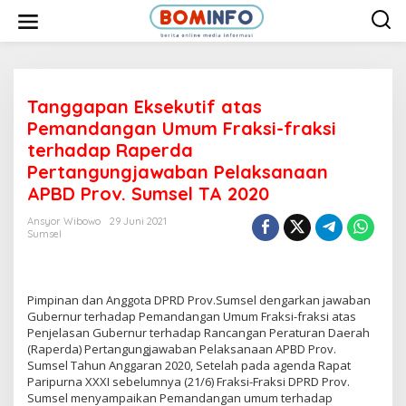
L
e
w
a
t
i
k
e
Tanggapan Eksekutif atas
k
Pemandangan Umum Fraksi-fraksi
o
n
terhadap Raperda
t
Pertangungjawaban Pelaksanaan
e
n
APBD Prov. Sumsel TA 2020
Ansyor Wibowo
29 Juni 2021
Sumsel
Pimpinan dan Anggota DPRD Prov.Sumsel dengarkan jawaban
Gubernur terhadap Pemandangan Umum Fraksi-fraksi atas
Penjelasan Gubernur terhadap Rancangan Peraturan Daerah
(Raperda) Pertangungjawaban Pelaksanaan APBD Prov.
Sumsel Tahun Anggaran 2020, Setelah pada agenda Rapat
Paripurna XXXI sebelumnya (21/6) Fraksi-Fraksi DPRD Prov.
Sumsel menyampaikan Pemandangan umum terhadap