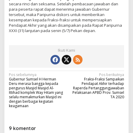
secara rinci dan seksama. Setelah pembacaan jawaban dan
para peserta rapat dapat menerima jawaban Gubernur
tersebut, maka Paripurna diskors untuk memberikan
kesempatan kepada Fraksi-fraksi untuk mempersiapkan
Pendapat Akhir yang akan disampaikan pada Rapat Paripurna
XXXI (31) lanjutan pada senin (5/7) Pekan depan.
Ikuti Kami
N
Pos sebelumnya
Pos berikutnya
Gubernur Sumsel H Herman
Fraksi-Fraksi Sampaikan
a
Deru merasa bangga kepada
Pendapat Akhir terhadap
pengurus Masjid Masjid Al-
Raperda Pertanggungjawaban
v
Ittihad komplek Way Hitam yang
Pelaksanan APBD Prov. Sumsel
selalu memakmurkan Masjid ini
TA 2020
i
dengan berbagai kegiatan
keagamaan
g
a
s
9 komentar