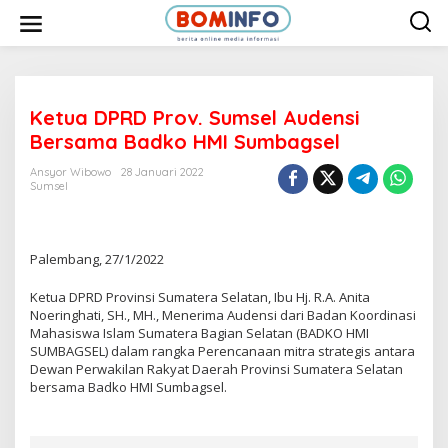
L
e
w
a
t
i
k
e
Ketua DPRD Prov. Sumsel Audensi
k
Bersama Badko HMI Sumbagsel
o
n
t
Ansyor Wibowo
28 Januari 2022
e
Sumsel
n
Palembang, 27/1/2022
Ketua DPRD Provinsi Sumatera Selatan, Ibu Hj. R.A. Anita
Noeringhati, SH., MH., Menerima Audensi dari Badan Koordinasi
Mahasiswa Islam Sumatera Bagian Selatan (BADKO HMI
SUMBAGSEL) dalam rangka Perencanaan mitra strategis antara
Dewan Perwakilan Rakyat Daerah Provinsi Sumatera Selatan
bersama Badko HMI Sumbagsel.