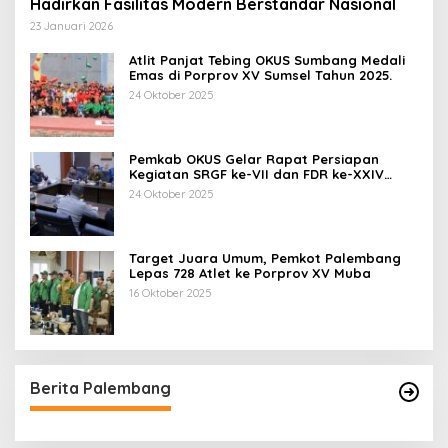
Hadirkan Fasilitas Modern Berstandar Nasional
23 Januari 2026
Atlit Panjat Tebing OKUS Sumbang Medali
Emas di Porprov XV Sumsel Tahun 2025.
24 Oktober 2025
Pemkab OKUS Gelar Rapat Persiapan
Kegiatan SRGF ke-VII dan FDR ke-XXIV
Tahun 2025
24 Oktober 2025
Target Juara Umum, Pemkot Palembang
Lepas 728 Atlet ke Porprov XV Muba
16 Oktober 2025
Berita Palembang