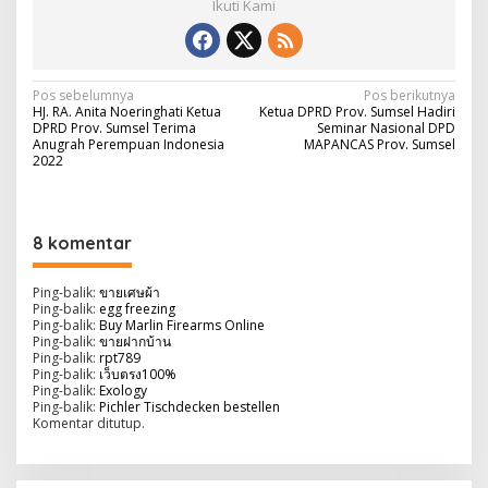
Ikuti Kami
N
Pos sebelumnya
Pos berikutnya
HJ. RA. Anita Noeringhati Ketua
Ketua DPRD Prov. Sumsel Hadiri
a
DPRD Prov. Sumsel Terima
Seminar Nasional DPD
Anugrah Perempuan Indonesia
MAPANCAS Prov. Sumsel
v
2022
i
g
8 komentar
a
s
Ping-balik:
ขายเศษผ้า
i
Ping-balik:
egg freezing
Ping-balik:
Buy Marlin Firearms Online
p
Ping-balik:
ขายฝากบ้าน
Ping-balik:
rpt789
o
Ping-balik:
เว็บตรง100%
Ping-balik:
Exology
s
Ping-balik:
Pichler Tischdecken bestellen
Komentar ditutup.