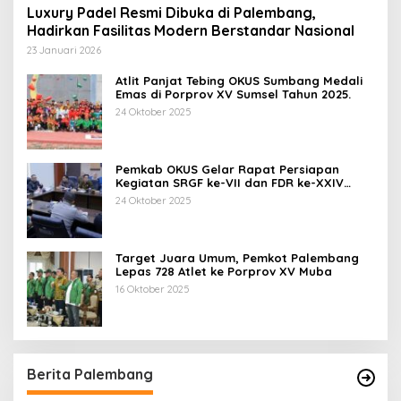
Luxury Padel Resmi Dibuka di Palembang,
Hadirkan Fasilitas Modern Berstandar Nasional
23 Januari 2026
Atlit Panjat Tebing OKUS Sumbang Medali
Emas di Porprov XV Sumsel Tahun 2025.
24 Oktober 2025
Pemkab OKUS Gelar Rapat Persiapan
Kegiatan SRGF ke-VII dan FDR ke-XXIV
Tahun 2025
24 Oktober 2025
Target Juara Umum, Pemkot Palembang
Lepas 728 Atlet ke Porprov XV Muba
16 Oktober 2025
Berita Palembang