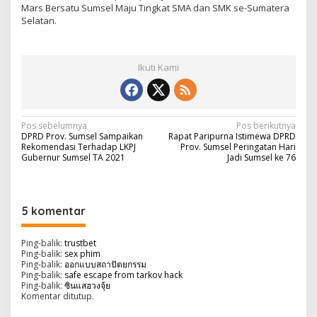
Mars Bersatu Sumsel Maju Tingkat SMA dan SMK se-Sumatera
Selatan.
Ikuti Kami
N
Pos sebelumnya
Pos berikutnya
DPRD Prov. Sumsel Sampaikan
Rapat Paripurna Istimewa DPRD
a
Rekomendasi Terhadap LKPJ
Prov. Sumsel Peringatan Hari
Gubernur Sumsel TA 2021
Jadi Sumsel ke 76
v
i
g
5 komentar
a
s
Ping-balik:
trustbet
Ping-balik:
sex phim
i
Ping-balik:
ออกแบบสถาปัตยกรรม
Ping-balik:
safe escape from tarkov hack
p
Ping-balik:
ซินแสฮวงจุ้ย
Komentar ditutup.
o