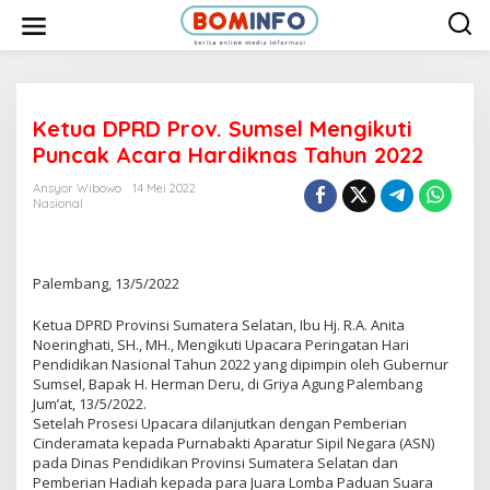
L
e
w
a
t
i
k
e
Ketua DPRD Prov. Sumsel Mengikuti
k
Puncak Acara Hardiknas Tahun 2022
o
n
t
Ansyor Wibowo
14 Mei 2022
e
Nasional
n
Palembang, 13/5/2022
Ketua DPRD Provinsi Sumatera Selatan, Ibu Hj. R.A. Anita
Noeringhati, SH., MH., Mengikuti Upacara Peringatan Hari
Pendidikan Nasional Tahun 2022 yang dipimpin oleh Gubernur
Sumsel, Bapak H. Herman Deru, di Griya Agung Palembang
Jum’at, 13/5/2022.
Setelah Prosesi Upacara dilanjutkan dengan Pemberian
Cinderamata kepada Purnabakti Aparatur Sipil Negara (ASN)
pada Dinas Pendidikan Provinsi Sumatera Selatan dan
Pemberian Hadiah kepada para Juara Lomba Paduan Suara