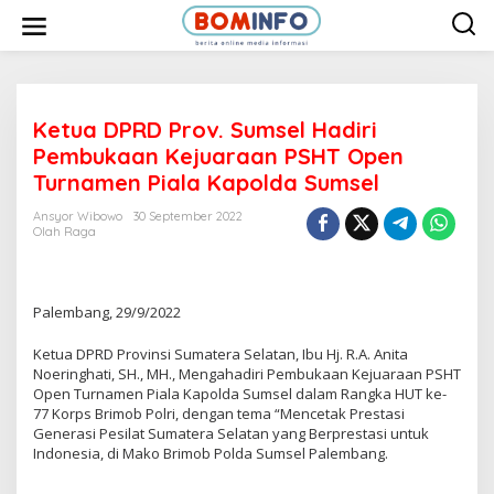
L
e
w
a
t
i
k
e
Ketua DPRD Prov. Sumsel Hadiri
k
Pembukaan Kejuaraan PSHT Open
o
n
Turnamen Piala Kapolda Sumsel
t
e
Ansyor Wibowo
30 September 2022
n
Olah Raga
Palembang, 29/9/2022
Ketua DPRD Provinsi Sumatera Selatan, Ibu Hj. R.A. Anita
Noeringhati, SH., MH., Mengahadiri Pembukaan Kejuaraan PSHT
Open Turnamen Piala Kapolda Sumsel dalam Rangka HUT ke-
77 Korps Brimob Polri, dengan tema “Mencetak Prestasi
Generasi Pesilat Sumatera Selatan yang Berprestasi untuk
Indonesia, di Mako Brimob Polda Sumsel Palembang.