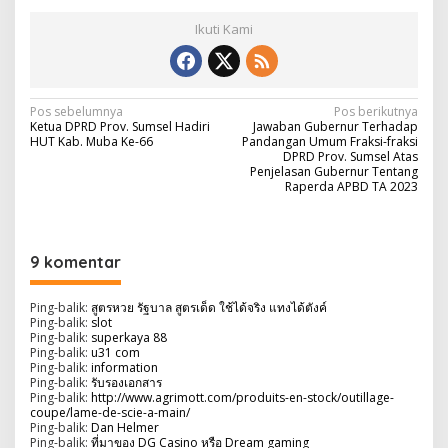
Ikuti Kami
N
Pos sebelumnya
Pos berikutnya
Ketua DPRD Prov. Sumsel Hadiri
Jawaban Gubernur Terhadap
a
HUT Kab. Muba Ke-66
Pandangan Umum Fraksi-fraksi
DPRD Prov. Sumsel Atas
v
Penjelasan Gubernur Tentang
Raperda APBD TA 2023
i
g
a
9 komentar
s
i
Ping-balik:
สูตรหวย รัฐบาล สูตรเด็ด ใช้ได้จริง แทงได้ตังค์
Ping-balik:
slot
p
Ping-balik:
superkaya 88
Ping-balik:
u31 com
o
Ping-balik:
information
Ping-balik:
รับรองเอกสาร
s
Ping-balik:
http://www.agrimott.com/produits-en-stock/outillage-
coupe/lame-de-scie-a-main/
Ping-balik:
Dan Helmer
Ping-balik:
ที่มาของ DG Casino หรือ Dream gaming