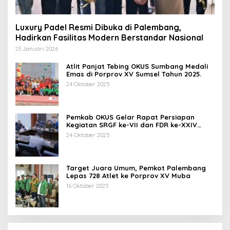
Luxury Padel Resmi Dibuka di Palembang,
Hadirkan Fasilitas Modern Berstandar Nasional
23 Januari 2026
Atlit Panjat Tebing OKUS Sumbang Medali
Emas di Porprov XV Sumsel Tahun 2025.
24 Oktober 2025
Pemkab OKUS Gelar Rapat Persiapan
Kegiatan SRGF ke-VII dan FDR ke-XXIV
Tahun 2025
24 Oktober 2025
Target Juara Umum, Pemkot Palembang
Lepas 728 Atlet ke Porprov XV Muba
16 Oktober 2025