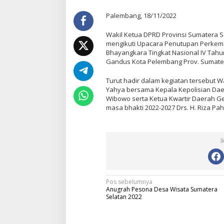
Palembang, 18/11/2022
Wakil Ketua DPRD Provinsi Sumatera S
mengikuti Upacara Penutupan Perkem
Bhayangkara Tingkat Nasional IV Tah
Gandus Kota Pelembang Prov. Sumater
Turut hadir dalam kegiatan tersebut 
Yahya bersama Kepala Kepolisian Dae
Wibowo serta Ketua Kwartir Daerah G
masa bhakti 2022-2027 Drs. H. Riza Pah
I
N
Pos sebelumnya
Anugrah Pesona Desa Wisata Sumatera
a
Selatan 2022
v