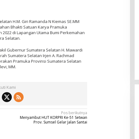
elatan H.M. Giri Ramanda N Kiemas SE.MM
ahan Bhakti Satuan Karya Pramuka
un 2022 di Lapangan Utama Bumi Perkemahan
a Selatan.
Wakil Gubernur Sumatera Selatan H. Mawardi
rah Sumatera Selatan Irjen A. Rachmad
erakan Pramuka Provinsi Sumatera Selatan
levi, MM.
kuti Kami
Pos berikutnya
Menyambut HUT KORPRI Ke-51 Setwan
Prov. Sumsel Gelar Jalan Santai