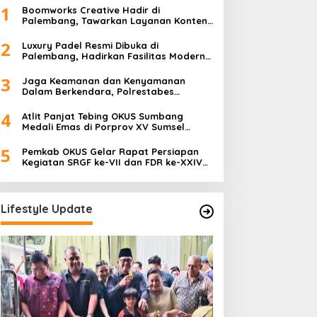
1
Boomworks Creative Hadir di
Palembang, Tawarkan Layanan Konten
Kreatif hingga Wedding Content
Creator
2
Luxury Padel Resmi Dibuka di
Palembang, Hadirkan Fasilitas Modern
Berstandar Nasional
3
Jaga Keamanan dan Kenyamanan
Dalam Berkendara, Polrestabes
Palembang Gelar Operasi Zebra Musi
2025
4
Atlit Panjat Tebing OKUS Sumbang
Medali Emas di Porprov XV Sumsel
Tahun 2025.
5
Pemkab OKUS Gelar Rapat Persiapan
Kegiatan SRGF ke-VII dan FDR ke-XXIV
Tahun 2025
Lifestyle Update