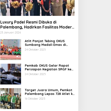
Luxury Padel Resmi Dibuka di
Palembang, Hadirkan Fasilitas Modern
Berstandar Nasional
23 Januari 2026
Atlit Panjat Tebing OKUS
Sumbang Medali Emas di
Porprov XV Sumsel Tahun
24 Oktober 2025
2025.
Pemkab OKUS Gelar Rapat
Persiapan Kegiatan SRGF ke-
VII dan FDR ke-XXIV Tahun
24 Oktober 2025
2025
Target Juara Umum, Pemkot
Palembang Lepas 728 Atlet ke
Porprov XV Muba
16 Oktober 2025