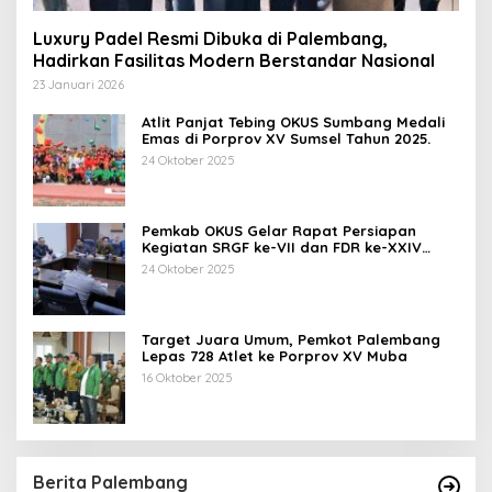
Luxury Padel Resmi Dibuka di Palembang,
Hadirkan Fasilitas Modern Berstandar Nasional
23 Januari 2026
Atlit Panjat Tebing OKUS Sumbang Medali
Emas di Porprov XV Sumsel Tahun 2025.
24 Oktober 2025
Pemkab OKUS Gelar Rapat Persiapan
Kegiatan SRGF ke-VII dan FDR ke-XXIV
Tahun 2025
24 Oktober 2025
Target Juara Umum, Pemkot Palembang
Lepas 728 Atlet ke Porprov XV Muba
16 Oktober 2025
Berita Palembang