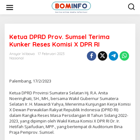
L
e
w
a
t
i
k
e
Ketua DPRD Prov. Sumsel Terima
k
Kunker Reses Komisi X DPR RI
o
n
t
Ansyor Wibowo
17 Februari 2023
e
Nasional
n
Palembang, 17/2/2023
Ketua DPRD Provinsi Sumatera Selatan Hj. R.A. Anita
Noeringhati, SH., MH., bersama Wakil Gubernur Sumatera
Selatan Ir. H. Mawardi Yahya, Menerima Kunjungan Kerja Komisi
X Dewan Perwakilan Rakyat Republik Indonesia (DPRD RI)
dalam Rangka Reses Masa Persidangan III Tahun Sidang 2022-
2023, yang dipimpin oleh Wakil Ketua Komisi X DPR RI Dr. Ir.
Hetifah Sjaifudian, MPP., yang bertempat di Auditorium Bina
Praja Pemprov. Sumsel.