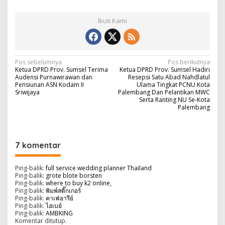
Ikuti Kami
N
Pos sebelumnya
Pos berikutnya
Ketua DPRD Prov. Sumsel Terima
Ketua DPRD Prov. Sumsel Hadiri
a
Audensi Purnawirawan dan
Resepsi Satu Abad Nahdlatul
Pensiunan ASN Kodam II
Ulama Tingkat PCNU Kota
v
Sriwijaya
Palembang Dan Pelantikan MWC
Serta Ranting NU Se-Kota
i
Palembang
g
a
7 komentar
s
i
Ping-balik:
full service wedding planner Thailand
p
Ping-balik:
grote blote borsten
Ping-balik:
where to buy k2 online,
o
Ping-balik:
พิมพ์สติ๊กเกอร์
Ping-balik:
คาเฟ่อารีย์
s
Ping-balik:
ไฮเบย์
Ping-balik:
AMBKING
Komentar ditutup.