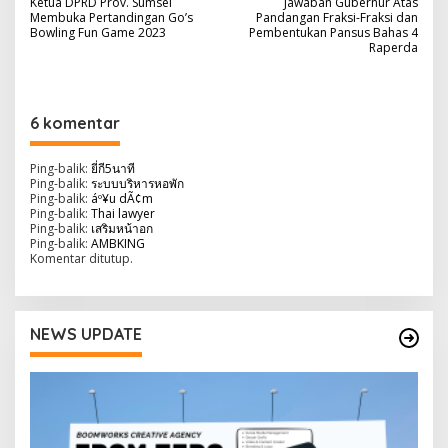
Ketua DPRD Prov. Sumsel
Jawaban Gubernur Atas
a
Membuka Pertandingan Go’s
Pandangan Fraksi-Fraksi dan
Bowling Fun Game 2023
Pembentukan Pansus Bahas 4
v
Raperda
i
g
6 komentar
a
s
Ping-balik:
ยี่กี5นาที
i
Ping-balik:
ระบบบริหารหอพัก
Ping-balik:
áº¥u dÃ¢m
p
Ping-balik:
Thai lawyer
Ping-balik:
เสริมหน้าอก
o
Ping-balik:
AMBKING
Komentar ditutup.
s
NEWS UPDATE