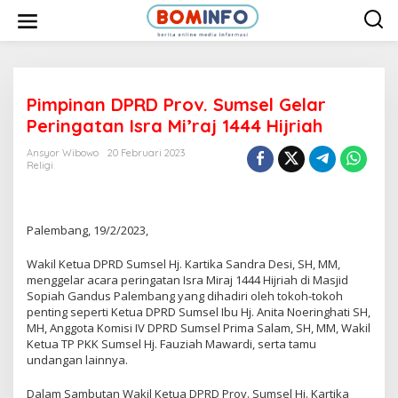
L
e
w
a
t
i
k
e
Pimpinan DPRD Prov. Sumsel Gelar
k
Peringatan Isra Mi’raj 1444 Hijriah
o
n
t
Ansyor Wibowo
20 Februari 2023
e
Religi
n
Palembang, 19/2/2023,
Wakil Ketua DPRD Sumsel Hj. Kartika Sandra Desi, SH, MM,
menggelar acara peringatan Isra Miraj 1444 Hijriah di Masjid
Sopiah Gandus Palembang yang dihadiri oleh tokoh-tokoh
penting seperti Ketua DPRD Sumsel Ibu Hj. Anita Noeringhati SH,
MH, Anggota Komisi IV DPRD Sumsel Prima Salam, SH, MM, Wakil
Ketua TP PKK Sumsel Hj. Fauziah Mawardi, serta tamu
undangan lainnya.
Dalam Sambutan Wakil Ketua DPRD Prov. Sumsel Hj. Kartika