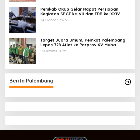
Pemkab OKUS Gelar Rapat Persiapan
Kegiatan SRGF ke-VII dan FDR ke-XXIV
Tahun 2025
24 Oktober 2025
Target Juara Umum, Pemkot Palembang
Lepas 728 Atlet ke Porprov XV Muba
16 Oktober 2025
Berita Palembang