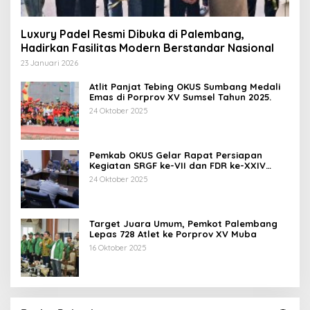
Luxury Padel Resmi Dibuka di Palembang,
Hadirkan Fasilitas Modern Berstandar Nasional
23 Januari 2026
Atlit Panjat Tebing OKUS Sumbang Medali
Emas di Porprov XV Sumsel Tahun 2025.
24 Oktober 2025
Pemkab OKUS Gelar Rapat Persiapan
Kegiatan SRGF ke-VII dan FDR ke-XXIV
Tahun 2025
24 Oktober 2025
Target Juara Umum, Pemkot Palembang
Lepas 728 Atlet ke Porprov XV Muba
16 Oktober 2025