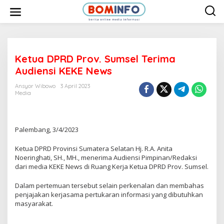
L
e
w
a
t
i
k
e
Ketua DPRD Prov. Sumsel Terima
k
Audiensi KEKE News
o
n
t
Ansyor Wibowo
3 April 2023
e
Media
n
Palembang, 3/4/2023
Ketua DPRD Provinsi Sumatera Selatan Hj. R.A. Anita
Noeringhati, SH., MH., menerima Audiensi Pimpinan/Redaksi
dari media KEKE News di Ruang Kerja Ketua DPRD Prov. Sumsel.
Dalam pertemuan tersebut selain perkenalan dan membahas
penjajakan kerjasama pertukaran informasi yang dibutuhkan
masyarakat.