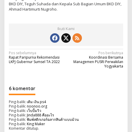
BKD DIY, Teguh Suhada dan Kepala Sub Bagian Umum BKD DIY,
Ahmad Hartimurti Nugroho.
Ikuti Kami
N
Pos sebelumnya
Pos berikutnya
Rapat Paripurna Rekomendasi
Koordinasi Bersama
a
LKPJ Gubernur Sumsel TA 2022
Managemen PUSRI Perwakilan
Yogyakarta
v
i
g
6 komentar
a
s
Ping-balik:
เติม เงิน ps4
Ping-balik:
noonoo.org
i
Ping-balik:
เว็บปั้มวิว
Ping-balik:
Jinda888 คืออะไร
p
Ping-balik:
พิมพ์สติกเกอร์ฉลากสินค้าแบบม้วน
Ping-balik:
King Maker
o
Komentar ditutup.