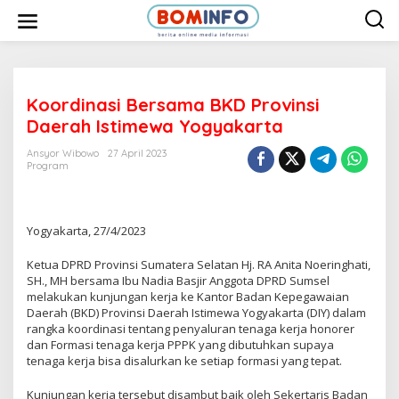
L
e
w
a
t
i
k
e
Koordinasi Bersama BKD Provinsi
k
Daerah Istimewa Yogyakarta
o
n
t
Ansyor Wibowo
27 April 2023
e
Program
n
Yogyakarta, 27/4/2023
Ketua DPRD Provinsi Sumatera Selatan Hj. RA Anita Noeringhati,
SH., MH bersama Ibu Nadia Basjir Anggota DPRD Sumsel
melakukan kunjungan kerja ke Kantor Badan Kepegawaian
Daerah (BKD) Provinsi Daerah Istimewa Yogyakarta (DIY) dalam
rangka koordinasi tentang penyaluran tenaga kerja honorer
dan Formasi tenaga kerja PPPK yang dibutuhkan supaya
tenaga kerja bisa disalurkan ke setiap formasi yang tepat.
Kunjungan kerja tersebut disambut baik oleh Sekertaris Badan