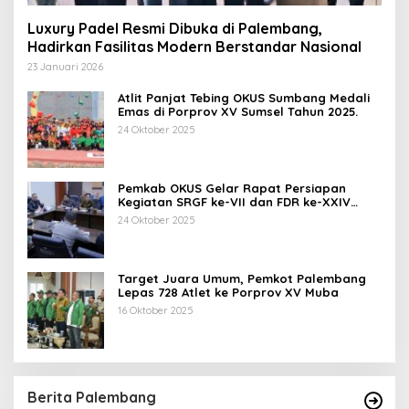
Luxury Padel Resmi Dibuka di Palembang,
Hadirkan Fasilitas Modern Berstandar Nasional
23 Januari 2026
Atlit Panjat Tebing OKUS Sumbang Medali
Emas di Porprov XV Sumsel Tahun 2025.
24 Oktober 2025
Pemkab OKUS Gelar Rapat Persiapan
Kegiatan SRGF ke-VII dan FDR ke-XXIV
Tahun 2025
24 Oktober 2025
Target Juara Umum, Pemkot Palembang
Lepas 728 Atlet ke Porprov XV Muba
16 Oktober 2025
Berita Palembang