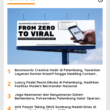
a
s
i
p
o
s
1
Boomworks Creative Hadir di Palembang, Tawarkan
Layanan Konten Kreatif hingga Wedding Content
Creator
2
Luxury Padel Resmi Dibuka di Palembang, Hadirkan
Fasilitas Modern Berstandar Nasional
3
Jaga Keamanan dan Kenyamanan Dalam
Berkendara, Polrestabes Palembang Gelar Operasi
Zebra Musi 2025
4
Atlit Panjat Tebing OKUS Sumbang Medali Emas di