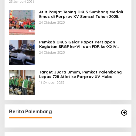
23 Januari 2026
Atlit Panjat Tebing OKUS Sumbang Medali
Emas di Porprov XV Sumsel Tahun 2025.
24 Oktober 2025
Pemkab OKUS Gelar Rapat Persiapan
Kegiatan SRGF ke-VII dan FDR ke-XXIV
Tahun 2025
24 Oktober 2025
Target Juara Umum, Pemkot Palembang
Lepas 728 Atlet ke Porprov XV Muba
16 Oktober 2025
Berita Palembang