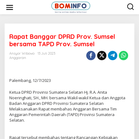
L
e
w
a
t
i
k
e
Rapat Banggar DPRD Prov. Sumsel
k
bersama TAPD Prov. Sumsel
o
n
t
Ansyor Wibowo
13 Juli 2023
e
Anggaran
n
Palembang, 12/7/2023
Ketua DPRD Provinsi Sumatera Selatan Hj. R.A. Anita
Noeringhati, SH., MH. bersama Wakil-wakil Ketua dan Anggota
Badan Anggaran DPRD Provinsi Sumatera Selatan
Melaksanakan Rapat membahas Anggaran Bersama Tim
Anggaran Pemerintah Daerah (TAPD) Provinsi Sumatera
Selatan.
Rapat tersebut membahas tentang Rancangan Kebijakan