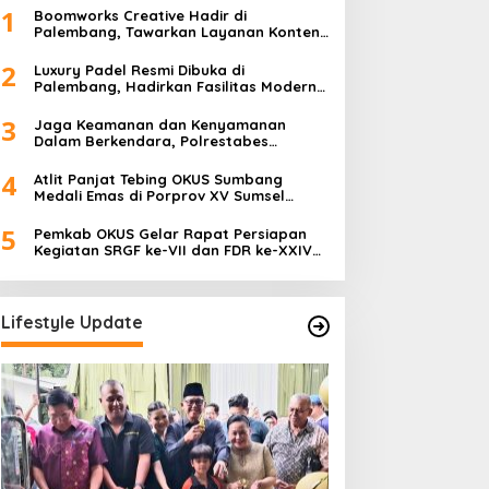
1
Boomworks Creative Hadir di
Palembang, Tawarkan Layanan Konten
Kreatif hingga Wedding Content
Creator
2
Luxury Padel Resmi Dibuka di
Palembang, Hadirkan Fasilitas Modern
Berstandar Nasional
3
Jaga Keamanan dan Kenyamanan
Dalam Berkendara, Polrestabes
Palembang Gelar Operasi Zebra Musi
2025
4
Atlit Panjat Tebing OKUS Sumbang
Medali Emas di Porprov XV Sumsel
Tahun 2025.
5
Pemkab OKUS Gelar Rapat Persiapan
Kegiatan SRGF ke-VII dan FDR ke-XXIV
Tahun 2025
Lifestyle Update