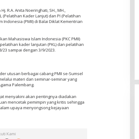
. R.A. Anita Noeringhati, SH., MH.,
Pelatihan Kader Lanjut) dan PI (Pelatihan
 Indonesia (PMII) di Balai Diklat Kementrian
kan Mahasiswa Islam Indonesia (PKC PMII)
elatihan kader lanjutan (PKL) dan pelatihan
1/8/23 sampai dengan 3/9/2023.
ader utusan berbagai cabang PMII se-Sumsel
lalui materi dan seminar-seminar yang
n Agama Palembang.
gat menyakini akan pentingnya diadakan
ujuan mencetak pemimpin yang kritis sehingga
 dalam upaya menyongsong kejayaan
kuti Kami