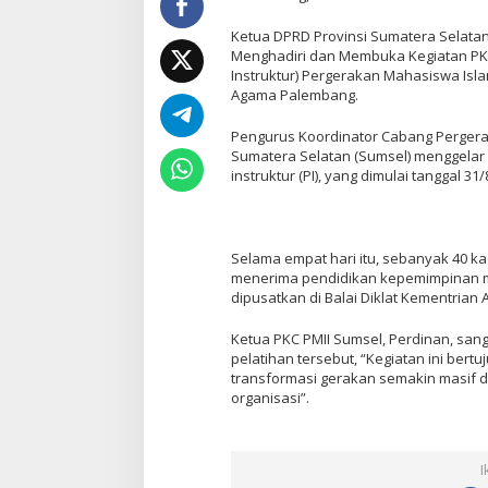
Ketua DPRD Provinsi Sumatera Selatan Hj
Menghadiri dan Membuka Kegiatan PKL (
Instruktur) Pergerakan Mahasiswa Islam
Agama Palembang.
Pengurus Koordinator Cabang Pergera
Sumatera Selatan (Sumsel) menggelar p
instruktur (PI), yang dimulai tanggal 3
Selama empat hari itu, sebanyak 40 k
menerima pendidikan kepemimpinan me
dipusatkan di Balai Diklat Kementria
Ketua PKC PMII Sumsel, Perdinan, san
pelatihan tersebut, “Kegiatan ini bert
transformasi gerakan semakin masif
organisasi”.
I