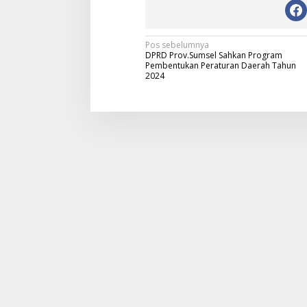
N
Pos sebelumnya
DPRD Prov.Sumsel Sahkan Program
a
Pembentukan Peraturan Daerah Tahun
2024
v
i
g
a
s
i
p
o
s