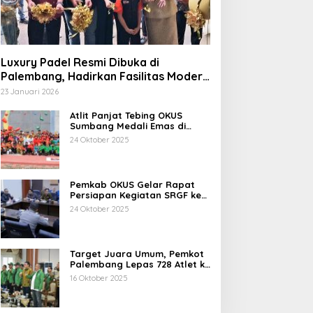
Luxury Padel Resmi Dibuka di
Palembang, Hadirkan Fasilitas Modern
Berstandar Nasional
23 Januari 2026
Atlit Panjat Tebing OKUS
Sumbang Medali Emas di
Porprov XV Sumsel Tahun
24 Oktober 2025
2025.
Pemkab OKUS Gelar Rapat
Persiapan Kegiatan SRGF ke-
VII dan FDR ke-XXIV Tahun
24 Oktober 2025
2025
Target Juara Umum, Pemkot
Palembang Lepas 728 Atlet ke
Porprov XV Muba
16 Oktober 2025