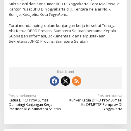
Mikro Kecil dan Konsumer BPD DI Yogyakarta, Fera Mia Rosa, di
Kantor Pusat BPD DI Yogyakarta di Jl. Tentara Pelajar No.7,
Bumijo, Kec. Jetis, Kota
Yogyakarta
.
Turut mendampingi dalam kunjungan kerja tersebut Tenaga
Ahli Ketua DPRD Provinsi Sumatera Selatan bersama Kepala
Subbagian Informasi, Dokumentasi dan Perpustakaan
Sekretariat DPRD Provinsi Sumatera Selatan.
Ikuti Kami
N
Pos sebelumnya
Pos berikutnya
Ketua DPRD Prov Sumsel
Kunker Ketua DPRD Prov Sumsel
a
Dampingi Kunjungan Kerja
Ke DPMPTSP Pemprov DI
Presiden RI di Sumatera Selatan
Yogyakarta
v
i
g