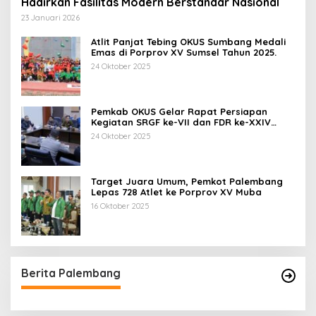
Hadirkan Fasilitas Modern Berstandar Nasional
23 Januari 2026
Atlit Panjat Tebing OKUS Sumbang Medali
Emas di Porprov XV Sumsel Tahun 2025.
24 Oktober 2025
Pemkab OKUS Gelar Rapat Persiapan
Kegiatan SRGF ke-VII dan FDR ke-XXIV
Tahun 2025
24 Oktober 2025
Target Juara Umum, Pemkot Palembang
Lepas 728 Atlet ke Porprov XV Muba
16 Oktober 2025
Berita Palembang