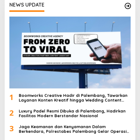
NEWS UPDATE
a
s
i
p
o
s
1
Boomworks Creative Hadir di Palembang, Tawarkan
Layanan Konten Kreatif hingga Wedding Content
Creator
2
Luxury Padel Resmi Dibuka di Palembang, Hadirkan
Fasilitas Modern Berstandar Nasional
3
Jaga Keamanan dan Kenyamanan Dalam
Berkendara, Polrestabes Palembang Gelar Operasi
Zebra Musi 2025