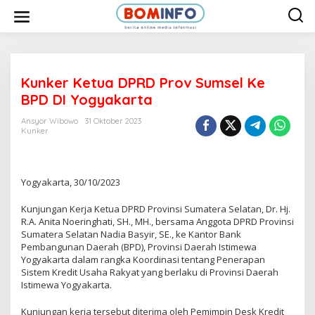
L
e
w
a
t
i
k
e
Kunker Ketua DPRD Prov Sumsel Ke
k
BPD DI Yogyakarta
o
n
t
Ansyor Wibowo
31 Oktober 2023
e
Kunker
n
Yogyakarta, 30/10/2023
Kunjungan Kerja Ketua DPRD Provinsi Sumatera Selatan, Dr. Hj.
R.A. Anita Noeringhati, SH., MH., bersama Anggota DPRD Provinsi
Sumatera Selatan Nadia Basyir, SE., ke Kantor Bank
Pembangunan Daerah (BPD), Provinsi Daerah Istimewa
Yogyakarta dalam rangka Koordinasi tentang Penerapan
Sistem Kredit Usaha Rakyat yang berlaku di Provinsi Daerah
Istimewa Yogyakarta.
Kunjungan kerja tersebut diterima oleh Pemimpin Desk Kredit