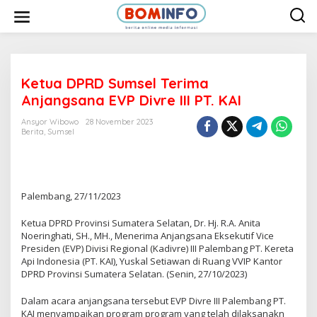
L
e
w
a
t
i
k
e
Ketua DPRD Sumsel Terima
k
Anjangsana EVP Divre III PT. KAI
o
n
t
Ansyor Wibowo
28 November 2023
e
Berita
,
Sumsel
n
Palembang, 27/11/2023
Ketua DPRD Provinsi Sumatera Selatan, Dr. Hj. R.A. Anita
Noeringhati, SH., MH., Menerima Anjangsana Eksekutif Vice
Presiden (EVP) Divisi Regional (Kadivre) III Palembang PT. Kereta
Api Indonesia (PT. KAI), Yuskal Setiawan di Ruang VVIP Kantor
DPRD Provinsi Sumatera Selatan. (Senin, 27/10/2023)
Dalam acara anjangsana tersebut EVP Divre III Palembang PT.
KAI menyampaikan program program yang telah dilaksanakn