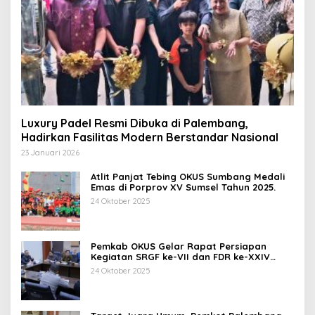
Luxury Padel Resmi Dibuka di Palembang,
Hadirkan Fasilitas Modern Berstandar Nasional
23 Januari 2026
Atlit Panjat Tebing OKUS Sumbang Medali
Emas di Porprov XV Sumsel Tahun 2025.
24 Oktober 2025
Pemkab OKUS Gelar Rapat Persiapan
Kegiatan SRGF ke-VII dan FDR ke-XXIV
Tahun 2025
24 Oktober 2025