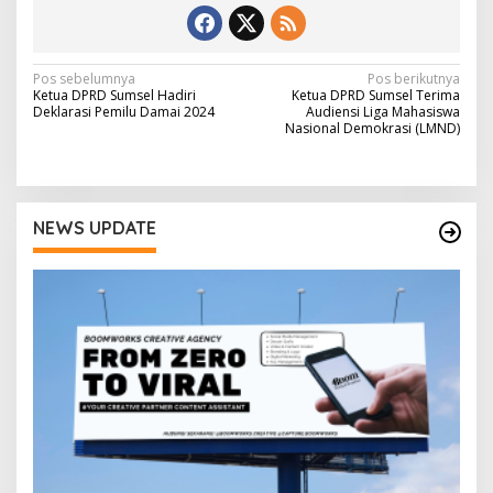
N
Pos sebelumnya
Pos berikutnya
Ketua DPRD Sumsel Hadiri
Ketua DPRD Sumsel Terima
a
Deklarasi Pemilu Damai 2024
Audiensi Liga Mahasiswa
Nasional Demokrasi (LMND)
v
i
g
NEWS UPDATE
a
s
i
p
o
s