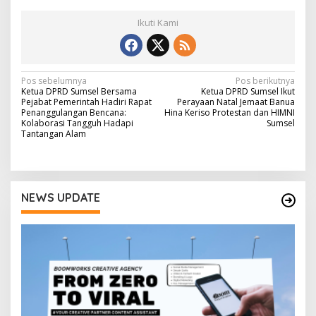
Ikuti Kami
N
Pos sebelumnya
Pos berikutnya
Ketua DPRD Sumsel Bersama
Ketua DPRD Sumsel Ikut
a
Pejabat Pemerintah Hadiri Rapat
Perayaan Natal Jemaat Banua
Penanggulangan Bencana:
Hina Keriso Protestan dan HIMNI
v
Kolaborasi Tangguh Hadapi
Sumsel
Tantangan Alam
i
g
a
NEWS UPDATE
s
i
p
o
s