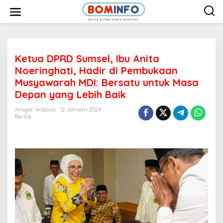
L
e
w
a
t
i
k
e
Ketua DPRD Sumsel, Ibu Anita
k
Noeringhati, Hadir di Pembukaan
o
n
Musyawarah MDI: Bersatu untuk Masa
t
Depan yang Lebih Baik
e
n
Ansyor Wibowo
12 Januari 2024
Berita