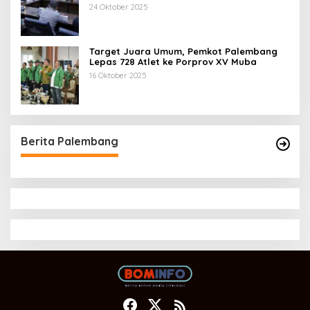
Tahun 2025
24 Oktober 2025
Target Juara Umum, Pemkot Palembang
Lepas 728 Atlet ke Porprov XV Muba
16 Oktober 2025
Berita Palembang