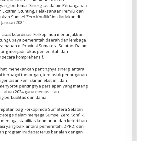
a yang bertema “Sinergitas dalam Penanganan
 Ekstrim, Stunting, Pelaksanaan Pemilu dan
an Sumsel Zero Konflik” ini diadakan di
Januari 2024.
m rapat koordinasi Forkopimda menunjukkan
ung upaya pemerintah daerah dan lembaga
keamanan di Provinsi Sumatera Selatan. Dalam
s yang menjadi fokus pemerintah dan
 secara komprehensif.
hati menekankan pentingnya sinergi antara
i berbagai tantangan, termasuk penanganan
ngentasan kemiskinan ekstrim, dan
 menyoroti pentingnya persiapan yang matang
a tahun 2024 guna memastikan
g berkualitas dan damai.
sempatan bagi Forkopimda Sumatera Selatan
ategis dalam menjaga Sumsel Zero Konflik,
 menjaga stabilitas keamanan dan ketertiban
nasi yang baik antara pemerintah, DPRD, dan
n program ini dapat terus berjalan dengan