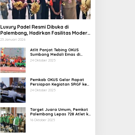
Luxury Padel Resmi Dibuka di
Palembang, Hadirkan Fasilitas Modern
Berstandar Nasional
23 Januari 2026
Atlit Panjat Tebing OKUS
Sumbang Medali Emas di
Porprov XV Sumsel Tahun
24 Oktober 2025
2025.
Pemkab OKUS Gelar Rapat
Persiapan Kegiatan SRGF ke-
VII dan FDR ke-XXIV Tahun
24 Oktober 2025
2025
Target Juara Umum, Pemkot
Palembang Lepas 728 Atlet ke
Porprov XV Muba
16 Oktober 2025