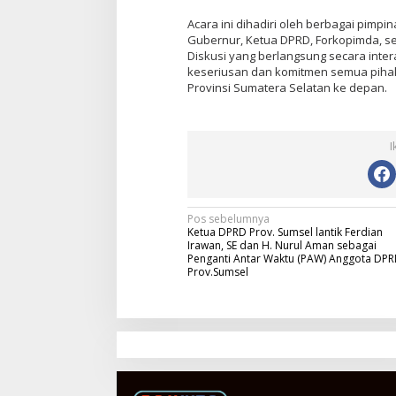
Acara ini dihadiri oleh berbagai pimp
Gubernur, Ketua DPRD, Forkopimda, s
Diskusi yang berlangsung secara intera
keseriusan dan komitmen semua pihak
Provinsi Sumatera Selatan ke depan.
I
N
Pos sebelumnya
Ketua DPRD Prov. Sumsel lantik Ferdian
a
Irawan, SE dan H. Nurul Aman sebagai
Penganti Antar Waktu (PAW) Anggota DP
v
Prov.Sumsel
i
g
a
s