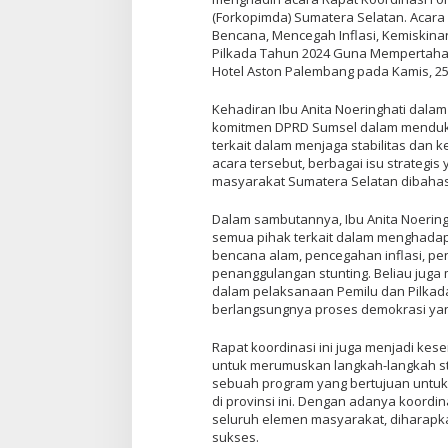
(Forkopimda) Sumatera Selatan. Acar
Bencana, Mencegah Inflasi, Kemiskinan
Pilkada Tahun 2024 Guna Mempertahank
Hotel Aston Palembang pada Kamis, 25 
Kehadiran Ibu Anita Noeringhati dala
komitmen DPRD Sumsel dalam menduk
terkait dalam menjaga stabilitas dan 
acara tersebut, berbagai isu strategi
masyarakat Sumatera Selatan dibahas
Dalam sambutannya, Ibu Anita Noering
semua pihak terkait dalam menghadap
bencana alam, pencegahan inflasi, pe
penanggulangan stunting. Beliau juga
dalam pelaksanaan Pemilu dan Pilkad
berlangsungnya proses demokrasi yan
Rapat koordinasi ini juga menjadi ke
untuk merumuskan langkah-langkah str
sebuah program yang bertujuan untuk
di provinsi ini. Dengan adanya koordi
seluruh elemen masyarakat, diharapka
sukses.