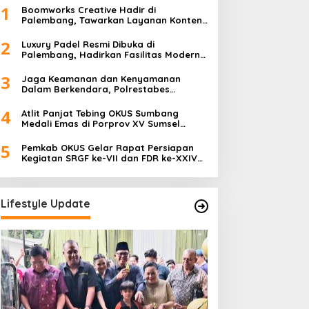
1
Boomworks Creative Hadir di
Palembang, Tawarkan Layanan Konten
Kreatif hingga Wedding Content
Creator
2
Luxury Padel Resmi Dibuka di
Palembang, Hadirkan Fasilitas Modern
Berstandar Nasional
3
Jaga Keamanan dan Kenyamanan
Dalam Berkendara, Polrestabes
Palembang Gelar Operasi Zebra Musi
2025
4
Atlit Panjat Tebing OKUS Sumbang
Medali Emas di Porprov XV Sumsel
Tahun 2025.
5
Pemkab OKUS Gelar Rapat Persiapan
Kegiatan SRGF ke-VII dan FDR ke-XXIV
Tahun 2025
Lifestyle Update