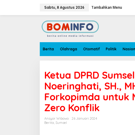
L
e
Tambahkan Menu
Sabtu, 8 Agustus 2026
w
a
t
i
k
e
k
o
n
Berita
Olahraga
Otomatif
Politik
Nasion
t
e
n
Ketua DPRD Sumsel, 
Noeringhati, SH., M
Forkopimda untuk
Zero Konflik
Ansyor Wibowo
26 Januari 2024
Berita
,
Sumsel