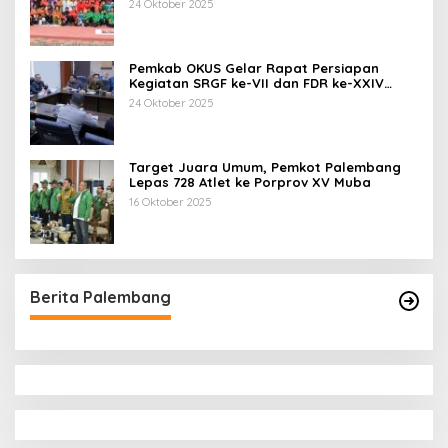
24 Oktober 2025
Pemkab OKUS Gelar Rapat Persiapan
Kegiatan SRGF ke-VII dan FDR ke-XXIV
Tahun 2025
24 Oktober 2025
Target Juara Umum, Pemkot Palembang
Lepas 728 Atlet ke Porprov XV Muba
16 Oktober 2025
Berita Palembang