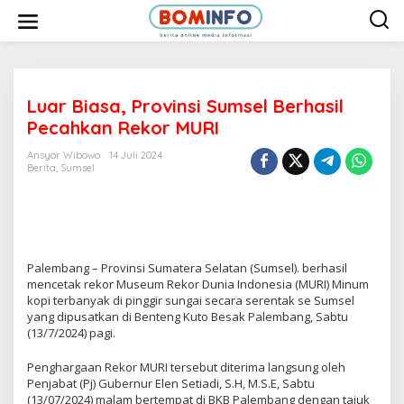
L
e
w
a
t
i
k
e
Luar Biasa, Provinsi Sumsel Berhasil
k
Pecahkan Rekor MURI
o
n
t
Ansyor Wibowo
14 Juli 2024
e
Berita
,
Sumsel
n
Palembang – Provinsi Sumatera Selatan (Sumsel). berhasil
mencetak rekor Museum Rekor Dunia Indonesia (MURI) Minum
kopi terbanyak di pinggir sungai secara serentak se Sumsel
yang dipusatkan di Benteng Kuto Besak Palembang, Sabtu
(13/7/2024) pagi.
Penghargaan Rekor MURI tersebut diterima langsung oleh
Penjabat (Pj) Gubernur Elen Setiadi, S.H, M.S.E, Sabtu
(13/07/2024) malam bertempat di BKB Palembang dengan tajuk