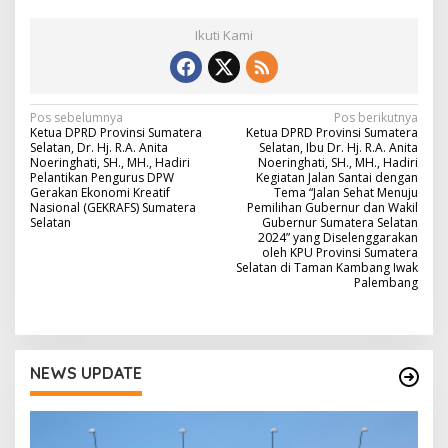
Ikuti Kami
N
Pos sebelumnya
Pos berikutnya
Ketua DPRD Provinsi Sumatera
Ketua DPRD Provinsi Sumatera
a
Selatan, Dr. Hj. R.A. Anita
Selatan, Ibu Dr. Hj. R.A. Anita
Noeringhati, SH., MH., Hadiri
Noeringhati, SH., MH., Hadiri
v
Pelantikan Pengurus DPW
Kegiatan Jalan Santai dengan
Gerakan Ekonomi Kreatif
Tema “Jalan Sehat Menuju
i
Nasional (GEKRAFS) Sumatera
Pemilihan Gubernur dan Wakil
Selatan
Gubernur Sumatera Selatan
g
2024” yang Diselenggarakan
oleh KPU Provinsi Sumatera
a
Selatan di Taman Kambang Iwak
Palembang
s
i
p
o
NEWS UPDATE
s