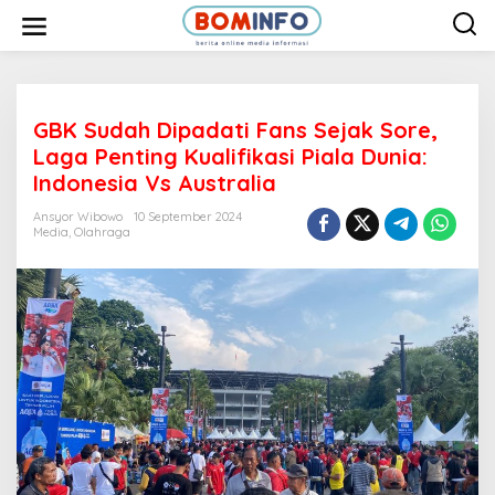
L
e
w
a
t
i
k
e
GBK Sudah Dipadati Fans Sejak Sore,
k
Laga Penting Kualifikasi Piala Dunia:
o
n
Indonesia Vs Australia
t
e
Ansyor Wibowo
10 September 2024
n
Media
,
Olahraga