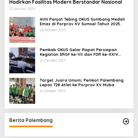
Hadirkan Fasilitas Modern Berstandar Nasional
23 Januari 2026
Atlit Panjat Tebing OKUS Sumbang Medali
Emas di Porprov XV Sumsel Tahun 2025.
24 Oktober 2025
Pemkab OKUS Gelar Rapat Persiapan
Kegiatan SRGF ke-VII dan FDR ke-XXIV
Tahun 2025
24 Oktober 2025
Target Juara Umum, Pemkot Palembang
Lepas 728 Atlet ke Porprov XV Muba
16 Oktober 2025
Berita Palembang