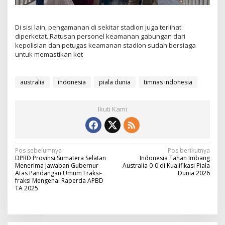
Di sisi lain, pengamanan di sekitar stadion juga terlihat
diperketat. Ratusan personel keamanan gabungan dari
kepolisian dan petugas keamanan stadion sudah bersiaga
untuk memastikan ket
australia
indonesia
piala dunia
timnas indonesia
Ikuti Kami
N
Pos sebelumnya
Pos berikutnya
DPRD Provinsi Sumatera Selatan
Indonesia Tahan Imbang
a
Menerima Jawaban Gubernur
Australia 0-0 di Kualifikasi Piala
Atas Pandangan Umum Fraksi-
Dunia 2026
v
fraksi Mengenai Raperda APBD
TA 2025
i
g
a