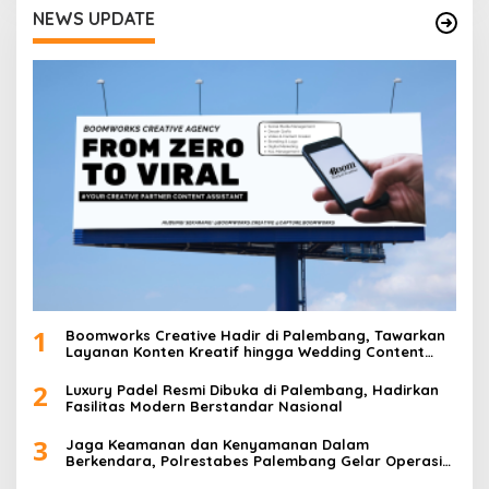
NEWS UPDATE
s
i
p
o
s
1
Boomworks Creative Hadir di Palembang, Tawarkan
Layanan Konten Kreatif hingga Wedding Content
Creator
2
Luxury Padel Resmi Dibuka di Palembang, Hadirkan
Fasilitas Modern Berstandar Nasional
3
Jaga Keamanan dan Kenyamanan Dalam
Berkendara, Polrestabes Palembang Gelar Operasi
Zebra Musi 2025