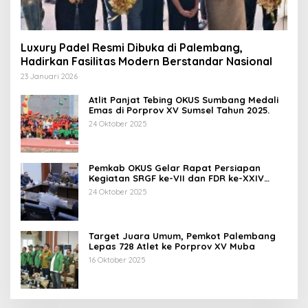
Luxury Padel Resmi Dibuka di Palembang,
Hadirkan Fasilitas Modern Berstandar Nasional
23 Januari 2026
Atlit Panjat Tebing OKUS Sumbang Medali
Emas di Porprov XV Sumsel Tahun 2025.
24 Oktober 2025
Pemkab OKUS Gelar Rapat Persiapan
Kegiatan SRGF ke-VII dan FDR ke-XXIV
Tahun 2025
24 Oktober 2025
Target Juara Umum, Pemkot Palembang
Lepas 728 Atlet ke Porprov XV Muba
16 Oktober 2025