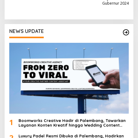
Gubernur 2024
i
g
a
NEWS UPDATE
s
i
p
o
s
1
Boomworks Creative Hadir di Palembang, Tawarkan
Layanan Konten Kreatif hingga Wedding Content
Creator
2
Luxury Padel Resmi Dibuka di Palembang, Hadirkan