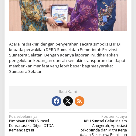
Acara ini diakhiri dengan penyerahan secara simbolis LHP DTT
kepada perwakilan DPRD Sumsel dan Pemerintah Provinsi
Sumatera Selatan. Dengan adanya laporan ini, diharapkan
pengelolaan keuangan daerah semakin transparan dan dapat
memberikan manfaat yang lebih besar bagi masyarakat
Sumatera Selatan.
Ikuti Kami
N
Pos sebelumnya
Pos berikutnya
Pimpinan DPRD Sumsel
KPU Sumsel Gelar Malam
a
Konsultasi ke Ditjen OTDA
Anugerah, Apresiasi
Kemendagri RI
Forkopimda dan Mitra Kerja
v
dalam Suksesnya Pemilihan