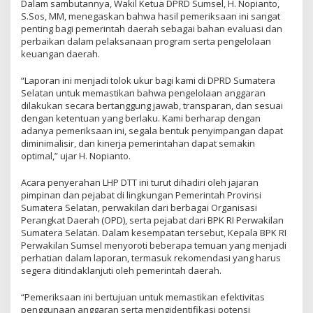
Dalam sambutannya, Wakil Ketua DPRD Sumsel, H. Nopianto,
S.Sos, MM, menegaskan bahwa hasil pemeriksaan ini sangat
penting bagi pemerintah daerah sebagai bahan evaluasi dan
perbaikan dalam pelaksanaan program serta pengelolaan
keuangan daerah.
“Laporan ini menjadi tolok ukur bagi kami di DPRD Sumatera
Selatan untuk memastikan bahwa pengelolaan anggaran
dilakukan secara bertanggung jawab, transparan, dan sesuai
dengan ketentuan yang berlaku. Kami berharap dengan
adanya pemeriksaan ini, segala bentuk penyimpangan dapat
diminimalisir, dan kinerja pemerintahan dapat semakin
optimal,” ujar H. Nopianto.
Acara penyerahan LHP DTT ini turut dihadiri oleh jajaran
pimpinan dan pejabat di lingkungan Pemerintah Provinsi
Sumatera Selatan, perwakilan dari berbagai Organisasi
Perangkat Daerah (OPD), serta pejabat dari BPK RI Perwakilan
Sumatera Selatan. Dalam kesempatan tersebut, Kepala BPK RI
Perwakilan Sumsel menyoroti beberapa temuan yang menjadi
perhatian dalam laporan, termasuk rekomendasi yang harus
segera ditindaklanjuti oleh pemerintah daerah.
“Pemeriksaan ini bertujuan untuk memastikan efektivitas
penggunaan anggaran serta mengidentifikasi potensi