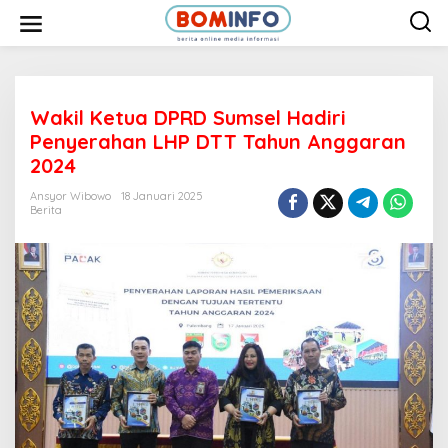
L
e
w
a
t
i
k
e
Wakil Ketua DPRD Sumsel Hadiri
k
Penyerahan LHP DTT Tahun Anggaran
o
n
2024
t
e
Ansyor Wibowo
18 Januari 2025
n
Berita