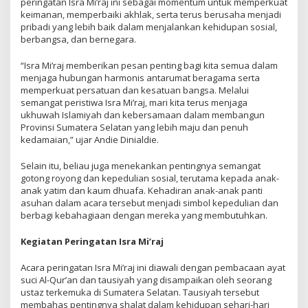
peringatan Isra Mi’raj ini sebagai momentum untuk memperkuat
keimanan, memperbaiki akhlak, serta terus berusaha menjadi
pribadi yang lebih baik dalam menjalankan kehidupan sosial,
berbangsa, dan bernegara.
“Isra Mi’raj memberikan pesan penting bagi kita semua dalam
menjaga hubungan harmonis antarumat beragama serta
memperkuat persatuan dan kesatuan bangsa. Melalui
semangat peristiwa Isra Mi’raj, mari kita terus menjaga
ukhuwah Islamiyah dan kebersamaan dalam membangun
Provinsi Sumatera Selatan yang lebih maju dan penuh
kedamaian,” ujar Andie Dinialdie.
Selain itu, beliau juga menekankan pentingnya semangat
gotong royong dan kepedulian sosial, terutama kepada anak-
anak yatim dan kaum dhuafa. Kehadiran anak-anak panti
asuhan dalam acara tersebut menjadi simbol kepedulian dan
berbagi kebahagiaan dengan mereka yang membutuhkan.
Kegiatan Peringatan Isra Mi’raj
Acara peringatan Isra Mi’raj ini diawali dengan pembacaan ayat
suci Al-Qur’an dan tausiyah yang disampaikan oleh seorang
ustaz terkemuka di Sumatera Selatan. Tausiyah tersebut
membahas pentingnya shalat dalam kehidupan sehari-hari