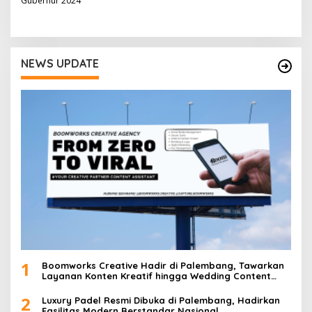
Gubernur 2024
i
g
a
NEWS UPDATE
s
i
p
o
s
1
Boomworks Creative Hadir di Palembang, Tawarkan
Layanan Konten Kreatif hingga Wedding Content
Creator
2
Luxury Padel Resmi Dibuka di Palembang, Hadirkan
Fasilitas Modern Berstandar Nasional