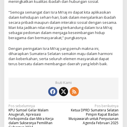
meningkatkan kualitas ibadah dan hubungan sosial.
“Semoga semangat dari Isra Mi’raj ini dapat kita aplikasikan
dalam kehidupan sehari-hari, baik dalam menjalankan ibadah
secara pribadi maupun dalam interaksi sosial dengan sesama.
Mari kita jadikan nilai-nilai yang terkandung dalam Isra Mi’raj
sebagai pedoman dalam menjaga keseimbangan hidup
beragama dan bermasyarakat,” pungkasnya.
Dengan peringatan Isra Mi’raj yang penuh makna ini,
diharapkan Sumatera Selatan semakin maju dalam harmoni
dan keberkahan, serta seluruh elemen masyarakat dapat
terus bersatu dalam membangun daerah yang lebih baik.
Ikuti Kami
N
Pos sebelumnya
Pos berikutnya
KPU Sumsel Gelar Malam
Ketua DPRD Sumatera Selatan
a
Anugerah, Apresiasi
Pimpin Rapat Badan
Forkopimda dan Mitra Kerja
Musyawarah untuk Penyusunan
v
dalam Suksesnya Pemilihan
Agenda Februari 2025