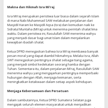
Makna dan Hikmah Isra Mi’raj
Isra Mi’raj merupakan peristiwa luar biasa dalam sejarah Islam
di mana Nabi Muhammad SAW melakukan perjalanan dari
Masjidil Haram ke Masjidil Aqsa (Isra) dan kemudian naik ke
Sidratul Muntaha (Mi’raj) untuk menerima perintah shalat lima
waktu. Dalam peristiwa ini, Rasulullah SAW menerima wahyu
yang menjadi dasar bagi umat Islam dalam menjalankan
kewajiban ibadah shalat.
Ketua DPRD menegaskan bahwa Isra Mi’raj membawa banyak
pesan moral yang dapat diambil hikmahnya. Melalui Isra, Allah
SWT menegaskan pentingnya shalat sebagai tiang agama,
yang menjadi simbol kedekatan seorang hamba dengan
Tuhan. Sementara itu, dalam perjalanan Mi’raj, Rasulullah SAW
menerima wahyu yang mengajarkan pentingnya memperbaiki
hubungan dengan Allah, menjaga keimanan, serta
meningkatkan ketakwaan dalam setiap aspek kehidupan.
Menjaga Kebersamaan dan Persatuan
Dalam sambutannya, Ketua DPRD Sumatera Selatan juga
mengajak seluruh elemen masyarakat untuk menjadikan