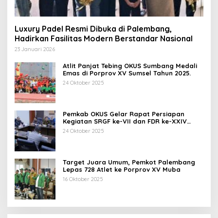
Luxury Padel Resmi Dibuka di Palembang,
Hadirkan Fasilitas Modern Berstandar Nasional
23 Januari 2026
Atlit Panjat Tebing OKUS Sumbang Medali
Emas di Porprov XV Sumsel Tahun 2025.
24 Oktober 2025
Pemkab OKUS Gelar Rapat Persiapan
Kegiatan SRGF ke-VII dan FDR ke-XXIV
Tahun 2025
24 Oktober 2025
Target Juara Umum, Pemkot Palembang
Lepas 728 Atlet ke Porprov XV Muba
16 Oktober 2025