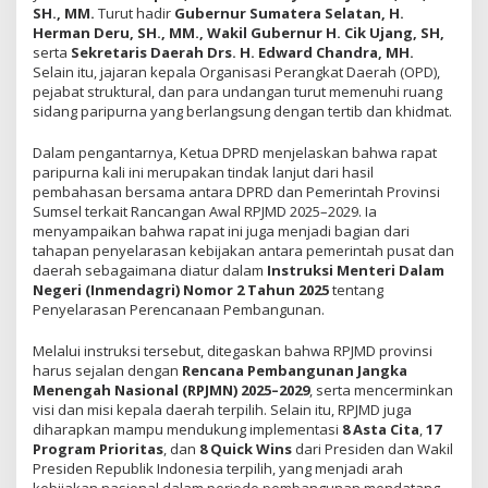
SH., MM.
Turut hadir
Gubernur Sumatera Selatan, H.
Herman Deru, SH., MM.,
Wakil Gubernur H. Cik Ujang, SH,
serta
Sekretaris Daerah Drs. H. Edward Chandra, MH.
Selain itu, jajaran kepala Organisasi Perangkat Daerah (OPD),
pejabat struktural, dan para undangan turut memenuhi ruang
sidang paripurna yang berlangsung dengan tertib dan khidmat.
Dalam pengantarnya, Ketua DPRD menjelaskan bahwa rapat
paripurna kali ini merupakan tindak lanjut dari hasil
pembahasan bersama antara DPRD dan Pemerintah Provinsi
Sumsel terkait Rancangan Awal RPJMD 2025–2029. Ia
menyampaikan bahwa rapat ini juga menjadi bagian dari
tahapan penyelarasan kebijakan antara pemerintah pusat dan
daerah sebagaimana diatur dalam
Instruksi Menteri Dalam
Negeri (Inmendagri) Nomor 2 Tahun 2025
tentang
Penyelarasan Perencanaan Pembangunan.
Melalui instruksi tersebut, ditegaskan bahwa RPJMD provinsi
harus sejalan dengan
Rencana Pembangunan Jangka
Menengah Nasional (RPJMN) 2025–2029
, serta mencerminkan
visi dan misi kepala daerah terpilih. Selain itu, RPJMD juga
diharapkan mampu mendukung implementasi
8 Asta Cita
,
17
Program Prioritas
, dan
8 Quick Wins
dari Presiden dan Wakil
Presiden Republik Indonesia terpilih, yang menjadi arah
kebijakan nasional dalam periode pembangunan mendatang.