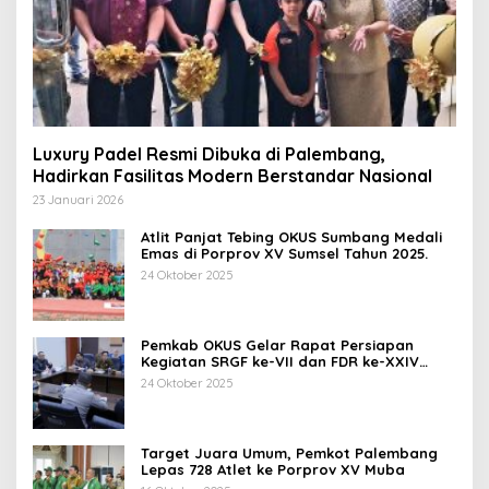
Luxury Padel Resmi Dibuka di Palembang,
Hadirkan Fasilitas Modern Berstandar Nasional
23 Januari 2026
Atlit Panjat Tebing OKUS Sumbang Medali
Emas di Porprov XV Sumsel Tahun 2025.
24 Oktober 2025
Pemkab OKUS Gelar Rapat Persiapan
Kegiatan SRGF ke-VII dan FDR ke-XXIV
Tahun 2025
24 Oktober 2025
Target Juara Umum, Pemkot Palembang
Lepas 728 Atlet ke Porprov XV Muba