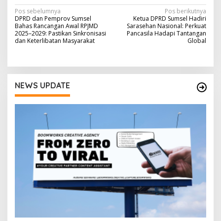
N
Pos sebelumnya
Pos berikutnya
DPRD dan Pemprov Sumsel
Ketua DPRD Sumsel Hadiri
a
Bahas Rancangan Awal RPJMD
Sarasehan Nasional: Perkuat
2025–2029: Pastikan Sinkronisasi
Pancasila Hadapi Tantangan
v
dan Keterlibatan Masyarakat
Global
i
g
a
NEWS UPDATE
s
i
p
o
s