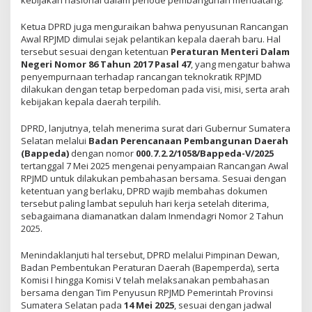
Ketua DPRD juga menguraikan bahwa penyusunan Rancangan
Awal RPJMD dimulai sejak pelantikan kepala daerah baru. Hal
tersebut sesuai dengan ketentuan
Peraturan Menteri Dalam
Negeri Nomor 86 Tahun 2017 Pasal 47
, yang mengatur bahwa
penyempurnaan terhadap rancangan teknokratik RPJMD
dilakukan dengan tetap berpedoman pada visi, misi, serta arah
kebijakan kepala daerah terpilih.
DPRD, lanjutnya, telah menerima surat dari Gubernur Sumatera
Selatan melalui
Badan Perencanaan Pembangunan Daerah
(Bappeda)
dengan nomor
000.7.2.2/1058/Bappeda-V/2025
tertanggal 7 Mei 2025 mengenai penyampaian Rancangan Awal
RPJMD untuk dilakukan pembahasan bersama. Sesuai dengan
ketentuan yang berlaku, DPRD wajib membahas dokumen
tersebut paling lambat sepuluh hari kerja setelah diterima,
sebagaimana diamanatkan dalam Inmendagri Nomor 2 Tahun
2025.
Menindaklanjuti hal tersebut, DPRD melalui Pimpinan Dewan,
Badan Pembentukan Peraturan Daerah (Bapemperda), serta
Komisi I hingga Komisi V telah melaksanakan pembahasan
bersama dengan Tim Penyusun RPJMD Pemerintah Provinsi
Sumatera Selatan pada
14 Mei 2025
, sesuai dengan jadwal