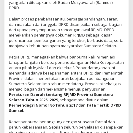
yang telah ditetapkan oleh Badan Musyawarah (Banmus)
DPRD.
Dalam proses pembahasan itu, berbagai pandangan, saran,
dan masukan dari anggota DPRD disampaikan sebagai bagian
dari upaya penyempurnaan rancangan awal RPJMD. DPRD
menekankan pentingnya dokumen RPJMD sebagai dasar
perencanaan pembangunan yang terukur, berbasis data, serta
menjawab kebutuhan nyata masyarakat Sumatera Selatan.
Ketua DPRD menegaskan bahwa paripurna kali ini menjadi
tahapan lanjutan berupa penandatanganan Nota Kesepakatan
antara pihak legislatif dan eksekutif. Penandatanganan ini
menandai adanya kesepahaman antara DPRD dan Pemerintah
Provinsi dalam menentukan arah kebijakan pembangunan
Sumatera Selatan lima tahun mendatang. Proses ini sekaligus
menjadi bagian dari mekanisme menuju penyusunan
Peraturan Daerah tentang RPJMD Provinsi Sumatera
Selatan Tahun 2025–2029
, sebagaimana diatur dalam
Permendagri Nomor 86 Tahun 2017
dan
Tata Tertib DPRD
Sumsel
.
Rapat paripurna berlangsung dengan suasana formal dan
penuh kebersamaan. Setelah seluruh penjelasan disampaikan
oleh pimpinan rapat, acara dilanjutkan dengan prosesi