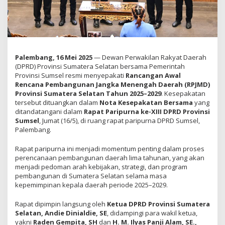
Palembang, 16 Mei 2025
— Dewan Perwakilan Rakyat Daerah
(DPRD) Provinsi Sumatera Selatan bersama Pemerintah
Provinsi Sumsel resmi menyepakati
Rancangan Awal
Rencana Pembangunan Jangka Menengah Daerah (RPJMD)
Provinsi Sumatera Selatan Tahun 2025–2029
. Kesepakatan
tersebut dituangkan dalam
Nota Kesepakatan Bersama
yang
ditandatangani dalam
Rapat Paripurna ke-XIII DPRD Provinsi
Sumsel
, Jumat (16/5), di ruang rapat paripurna DPRD Sumsel,
Palembang.
Rapat paripurna ini menjadi momentum penting dalam proses
perencanaan pembangunan daerah lima tahunan, yang akan
menjadi pedoman arah kebijakan, strategi, dan program
pembangunan di Sumatera Selatan selama masa
kepemimpinan kepala daerah periode 2025–2029.
Rapat dipimpin langsung oleh
Ketua DPRD Provinsi Sumatera
Selatan, Andie Dinialdie, SE
, didampingi para wakil ketua,
yakni
Raden Gempita, SH
dan
H. M. Ilyas Panji Alam, SE.,