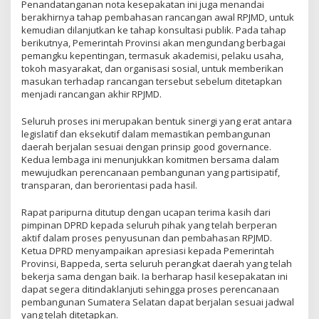
Penandatanganan nota kesepakatan ini juga menandai
berakhirnya tahap pembahasan rancangan awal RPJMD, untuk
kemudian dilanjutkan ke tahap konsultasi publik. Pada tahap
berikutnya, Pemerintah Provinsi akan mengundang berbagai
pemangku kepentingan, termasuk akademisi, pelaku usaha,
tokoh masyarakat, dan organisasi sosial, untuk memberikan
masukan terhadap rancangan tersebut sebelum ditetapkan
menjadi rancangan akhir RPJMD.
Seluruh proses ini merupakan bentuk sinergi yang erat antara
legislatif dan eksekutif dalam memastikan pembangunan
daerah berjalan sesuai dengan prinsip good governance.
Kedua lembaga ini menunjukkan komitmen bersama dalam
mewujudkan perencanaan pembangunan yang partisipatif,
transparan, dan berorientasi pada hasil.
Rapat paripurna ditutup dengan ucapan terima kasih dari
pimpinan DPRD kepada seluruh pihak yang telah berperan
aktif dalam proses penyusunan dan pembahasan RPJMD.
Ketua DPRD menyampaikan apresiasi kepada Pemerintah
Provinsi, Bappeda, serta seluruh perangkat daerah yang telah
bekerja sama dengan baik. Ia berharap hasil kesepakatan ini
dapat segera ditindaklanjuti sehingga proses perencanaan
pembangunan Sumatera Selatan dapat berjalan sesuai jadwal
yang telah ditetapkan.