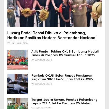
Luxury Padel Resmi Dibuka di Palembang,
Hadirkan Fasilitas Modern Berstandar Nasional
23 Januari 2026
Atlit Panjat Tebing OKUS Sumbang Medali
Emas di Porprov XV Sumsel Tahun 2025.
24 Oktober 2025
Pemkab OKUS Gelar Rapat Persiapan
Kegiatan SRGF ke-VII dan FDR ke-XXIV
Tahun 2025
24 Oktober 2025
Target Juara Umum, Pemkot Palembang
Lepas 728 Atlet ke Porprov XV Muba
16 Oktober 2025