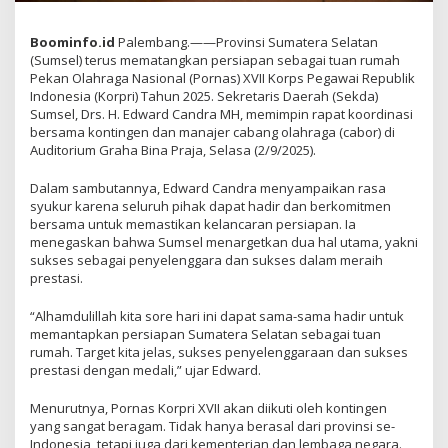
Boominfo.id
Palembang.——Provinsi Sumatera Selatan
(Sumsel) terus mematangkan persiapan sebagai tuan rumah
Pekan Olahraga Nasional (Pornas) XVII Korps Pegawai Republik
Indonesia (Korpri) Tahun 2025. Sekretaris Daerah (Sekda)
Sumsel, Drs. H. Edward Candra MH, memimpin rapat koordinasi
bersama kontingen dan manajer cabang olahraga (cabor) di
Auditorium Graha Bina Praja, Selasa (2/9/2025).
Dalam sambutannya, Edward Candra menyampaikan rasa
syukur karena seluruh pihak dapat hadir dan berkomitmen
bersama untuk memastikan kelancaran persiapan. Ia
menegaskan bahwa Sumsel menargetkan dua hal utama, yakni
sukses sebagai penyelenggara dan sukses dalam meraih
prestasi.
“Alhamdulillah kita sore hari ini dapat sama-sama hadir untuk
memantapkan persiapan Sumatera Selatan sebagai tuan
rumah. Target kita jelas, sukses penyelenggaraan dan sukses
prestasi dengan medali,” ujar Edward.
Menurutnya, Pornas Korpri XVII akan diikuti oleh kontingen
yang sangat beragam. Tidak hanya berasal dari provinsi se-
Indonesia, tetapi juga dari kementerian dan lembaga negara.