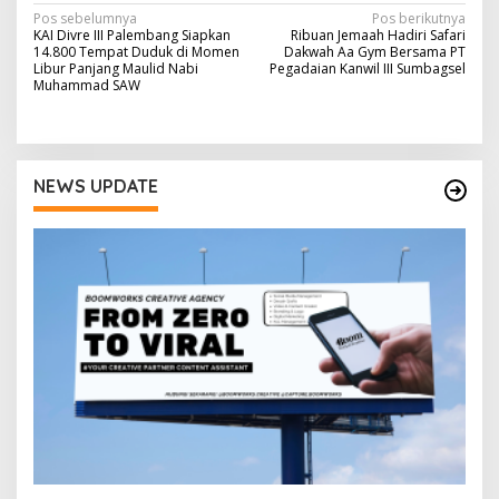
N
Pos sebelumnya
Pos berikutnya
KAI Divre III Palembang Siapkan
Ribuan Jemaah Hadiri Safari
a
14.800 Tempat Duduk di Momen
Dakwah Aa Gym Bersama PT
Libur Panjang Maulid Nabi
Pegadaian Kanwil III Sumbagsel
v
Muhammad SAW
i
g
a
NEWS UPDATE
s
i
p
o
s