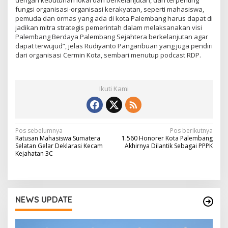
fungsi organisasi-organisasi kerakyatan, seperti mahasiswa,
pemuda dan ormas yang ada di kota Palembang harus dapat di
jadikan mitra strategis pemerintah dalam melaksanakan visi
Palembang Berdaya Palembang Sejahtera berkelanjutan agar
dapat terwujud”, jelas Rudiyanto Pangaribuan yang juga pendiri
dari organisasi Cermin Kota, sembari menutup podcast RDP.
Ikuti Kami
N
Pos sebelumnya
Pos berikutnya
Ratusan Mahasiswa Sumatera
1.560 Honorer Kota Palembang
a
Selatan Gelar Deklarasi Kecam
Akhirnya Dilantik Sebagai PPPK
Kejahatan 3C
v
i
g
NEWS UPDATE
a
s