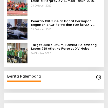
Emas di Porprov XV Sumsel Tahun 2025.
24 Oktober 2025
Pemkab OKUS Gelar Rapat Persiapan
Kegiatan SRGF ke-VII dan FDR ke-XXIV
Tahun 2025
24 Oktober 2025
Target Juara Umum, Pemkot Palembang
Lepas 728 Atlet ke Porprov XV Muba
16 Oktober 2025
Berita Palembang