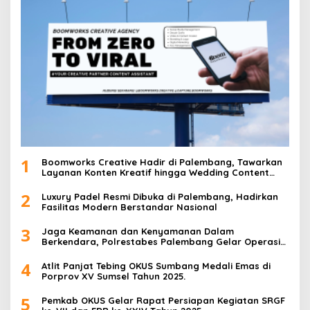
i
p
o
s
1
Boomworks Creative Hadir di Palembang, Tawarkan
Layanan Konten Kreatif hingga Wedding Content
Creator
2
Luxury Padel Resmi Dibuka di Palembang, Hadirkan
Fasilitas Modern Berstandar Nasional
3
Jaga Keamanan dan Kenyamanan Dalam
Berkendara, Polrestabes Palembang Gelar Operasi
Zebra Musi 2025
4
Atlit Panjat Tebing OKUS Sumbang Medali Emas di
Porprov XV Sumsel Tahun 2025.
5
Pemkab OKUS Gelar Rapat Persiapan Kegiatan SRGF