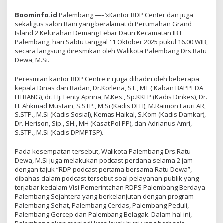
Boominfo.id
Palembang.—–‘xKantor RDP Center dan juga
sekaligus salon Rani yang beralamat di Perumahan Grand
Island 2 Kelurahan Demang Lebar Daun Kecamatan IB I
Palembang, hari Sabtu tanggal 11 Oktober 2025 pukul 16.00 WIB,
secara langsung diresmikan oleh Walikota Palembang Drs.Ratu
Dewa, M.Si.
Peresmian kantor RDP Centre ini juga dihadiri oleh beberapa
kepala Dinas dan Badan, Dr.Korlena, ST., MT ( Kaban BAPPEDA
LITBANG), dr. Hj. Fenty Aprina, M.Kes., Sp.KKLP (Kadis Dinkes), Dr.
H. Ahkmad Mustain, S.STP., M.Si (Kadis DLH), M.Raimon Lauri AR,
S.STP., M.Si (Kadis Sosial), Kemas Haikal, S.Kom (Kadis Damkar),
Dr. Herison, Sip., SH., MH (Kasat Pol PP), dan Adrianus Amri,
S.STP., M.Si (Kadis DPMPTSP).
Pada kesempatan tersebut, Walikota Palembang Drs.Ratu
Dewa, M.Si juga melakukan podcast perdana selama 2 jam
dengan tajuk “RDP podcast pertama bersama Ratu Dewa”,
dibahas dalam podcast tersebut soal pelayanan publik yang
terjabar kedalam Visi Pemerintahan RDPS Palembang Berdaya
Palembang Sejahtera yang berkelanjutan dengan program
Palembang Sehat, Palembang Cerdas, Palembang Peduli,
Palembang Gercep dan Palembang Belagak. Dalam hal ini,
Palembang akan menjadi kota layak huni yang berbasis