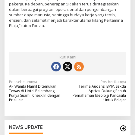
pekerja. Ke depan, penerapan 5R akan terus diintegrasikan
dalam berbagai program operasional dan pengembangan
sumber daya manusia, sehingga budaya kerja yang tertib,
efisien, dan selamat menjadi karakter utama kilang Pertamina
Plaju,” tutup Fauzia.
Ikuti Kami
N
Pos sebelumnya
Pos berikutnya
AP Wanita Hamil Ditemukan
Terima Audensi BPIP, Sekda
a
Tewas di Hotel Palembang,
Aprizal Dukung Penuh
Punya Suami, Check In dengan
Pemahaman Ideologi Pancasila
v
Pria Lain
Untuk Pelajar
i
g
a
NEWS UPDATE
s