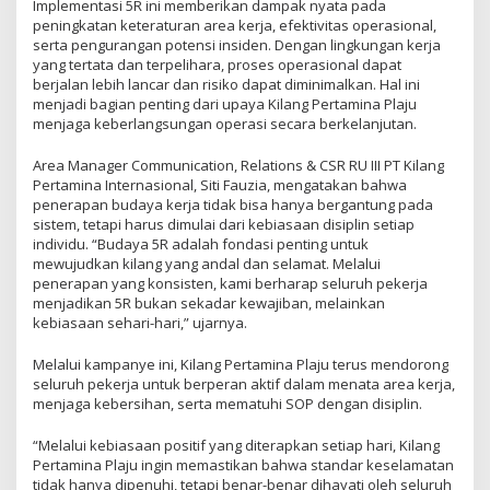
Implementasi 5R ini memberikan dampak nyata pada
peningkatan keteraturan area kerja, efektivitas operasional,
serta pengurangan potensi insiden. Dengan lingkungan kerja
yang tertata dan terpelihara, proses operasional dapat
berjalan lebih lancar dan risiko dapat diminimalkan. Hal ini
menjadi bagian penting dari upaya Kilang Pertamina Plaju
menjaga keberlangsungan operasi secara berkelanjutan.
Area Manager Communication, Relations & CSR RU III PT Kilang
Pertamina Internasional, Siti Fauzia, mengatakan bahwa
penerapan budaya kerja tidak bisa hanya bergantung pada
sistem, tetapi harus dimulai dari kebiasaan disiplin setiap
individu. “Budaya 5R adalah fondasi penting untuk
mewujudkan kilang yang andal dan selamat. Melalui
penerapan yang konsisten, kami berharap seluruh pekerja
menjadikan 5R bukan sekadar kewajiban, melainkan
kebiasaan sehari-hari,” ujarnya.
Melalui kampanye ini, Kilang Pertamina Plaju terus mendorong
seluruh pekerja untuk berperan aktif dalam menata area kerja,
menjaga kebersihan, serta mematuhi SOP dengan disiplin.
“Melalui kebiasaan positif yang diterapkan setiap hari, Kilang
Pertamina Plaju ingin memastikan bahwa standar keselamatan
tidak hanya dipenuhi, tetapi benar-benar dihayati oleh seluruh