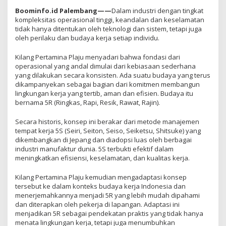
Boominfo.id Palembang——
Dalam industri dengan tingkat
kompleksitas operasional tinggi, keandalan dan keselamatan
tidak hanya ditentukan oleh teknologi dan sistem, tetapi juga
oleh perilaku dan budaya kerja setiap individu.
Kilang Pertamina Plaju menyadari bahwa fondasi dari
operasional yang andal dimulai dari kebiasaan sederhana
yang dilakukan secara konsisten. Ada suatu budaya yang terus
dikampanyekan sebagai bagian dari komitmen membangun
lingkungan kerja yang tertib, aman dan efisien. Budaya itu
bernama 5R (Ringkas, Rapi, Resik, Rawat, Rajin).
Secara historis, konsep ini berakar dari metode manajemen
tempat kerja 5S (Seiri, Seiton, Seiso, Seiketsu, Shitsuke) yang
dikembangkan di Jepang dan diadopsi luas oleh berbagai
industri manufaktur dunia. 5S terbukti efektif dalam
meningkatkan efisiensi, keselamatan, dan kualitas kerja.
Kilang Pertamina Plaju kemudian mengadaptasi konsep
tersebut ke dalam konteks budaya kerja Indonesia dan
menerjemahkannya menjadi 5R yang lebih mudah dipahami
dan diterapkan oleh pekerja di lapangan. Adaptasi ini
menjadikan 5R sebagai pendekatan praktis yang tidak hanya
menata lingkungan kerja, tetapi juga menumbuhkan