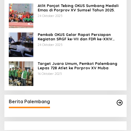
Atlit Panjat Tebing OKUS Sumbang Medali
Emas di Porprov XV Sumsel Tahun 2025.
24 Oktober 2025
Pemkab OKUS Gelar Rapat Persiapan
Kegiatan SRGF ke-VII dan FDR ke-XXIV
Tahun 2025
24 Oktober 2025
Target Juara Umum, Pemkot Palembang
Lepas 728 Atlet ke Porprov XV Muba
16 Oktober 2025
Berita Palembang