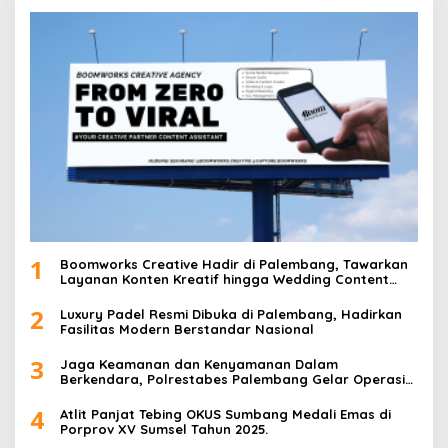
i
p
o
s
1
Boomworks Creative Hadir di Palembang, Tawarkan
Layanan Konten Kreatif hingga Wedding Content
Creator
2
Luxury Padel Resmi Dibuka di Palembang, Hadirkan
Fasilitas Modern Berstandar Nasional
3
Jaga Keamanan dan Kenyamanan Dalam
Berkendara, Polrestabes Palembang Gelar Operasi
Zebra Musi 2025
4
Atlit Panjat Tebing OKUS Sumbang Medali Emas di
Porprov XV Sumsel Tahun 2025.