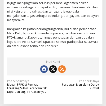
Ia juga mengingatkan seluruh personel agar menjadikan
momen ini sebagai introspeksi diri, menanamkan kembali nilai-
nilai kejujuran, loyalitas, dan tanggung jawab dalam
menjalankan tugas sebagai pelindung, pengayom, dan pelayan
masyarakat.
Rangkaian kegiatan berlangsung tertib, mulai dari pembacaan
Mars Polri, laporan komandan upacara, pembacaan putusan
PTDH, amanat Kapolres, hingga penutupan dengan doa dan
lagu Mars Polda Sumsel. Upacara selesai pada pukul 07.30 WIB
dalam suasana tertib dan kondusif.
Ikuti Kami
N
Pos sebelumnya
Pos berikutnya
Ribuan PPPK di Pemkab
Persiapan Menjelang Derby
a
Enrekang Sulsel Terancam tak
Sumsel
Diperpanjang, Ini Alasannya…!
v
i