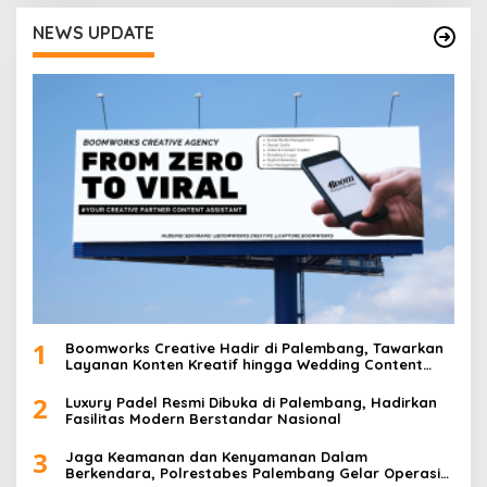
g
NEWS UPDATE
a
s
i
p
o
s
1
Boomworks Creative Hadir di Palembang, Tawarkan
Layanan Konten Kreatif hingga Wedding Content
Creator
2
Luxury Padel Resmi Dibuka di Palembang, Hadirkan
Fasilitas Modern Berstandar Nasional
3
Jaga Keamanan dan Kenyamanan Dalam
Berkendara, Polrestabes Palembang Gelar Operasi