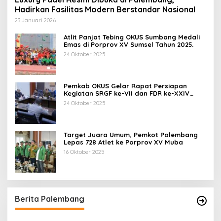
Hadirkan Fasilitas Modern Berstandar Nasional
23 Januari 2026
Atlit Panjat Tebing OKUS Sumbang Medali
Emas di Porprov XV Sumsel Tahun 2025.
24 Oktober 2025
Pemkab OKUS Gelar Rapat Persiapan
Kegiatan SRGF ke-VII dan FDR ke-XXIV
Tahun 2025
24 Oktober 2025
Target Juara Umum, Pemkot Palembang
Lepas 728 Atlet ke Porprov XV Muba
16 Oktober 2025
Berita Palembang