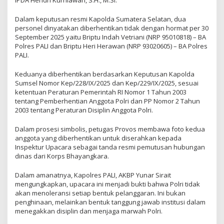
IPDA Hendri Kurniawan, S.H., M.Si.
Dalam keputusan resmi Kapolda Sumatera Selatan, dua
personel dinyatakan diberhentikan tidak dengan hormat per 30
September 2025 yaitu Briptu Indah Vetriani (NRP 95010818) – BA
Polres PALI dan Briptu Heri Herawan (NRP 93020605) – BA Polres
PALI.
Keduanya diberhentikan berdasarkan Keputusan Kapolda
Sumsel Nomor Kep/228/IX/2025 dan Kep/229/IX/2025, sesuai
ketentuan Peraturan Pemerintah RI Nomor 1 Tahun 2003
tentang Pemberhentian Anggota Polri dan PP Nomor 2 Tahun
2003 tentang Peraturan Disiplin Anggota Polri.
Dalam prosesi simbolis, petugas Provos membawa foto kedua
anggota yang diberhentikan untuk diserahkan kepada
Inspektur Upacara sebagai tanda resmi pemutusan hubungan
dinas dari Korps Bhayangkara.
Dalam amanatnya, Kapolres PALI, AKBP Yunar Sirait
mengungkapkan, upacara ini menjadi bukti bahwa Polri tidak
akan menoleransi setiap bentuk pelanggaran. Ini bukan
penghinaan, melainkan bentuk tanggung jawab institusi dalam
menegakkan disiplin dan menjaga marwah Polri.