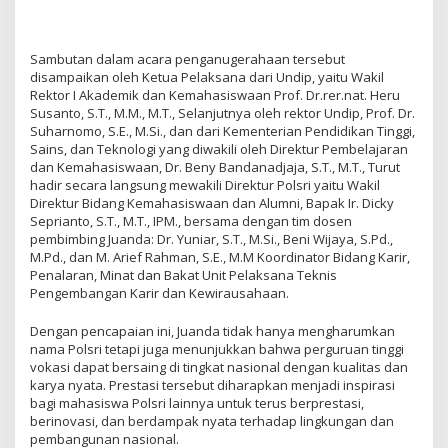
Sambutan dalam acara penganugerahaan tersebut
disampaikan oleh Ketua Pelaksana dari Undip, yaitu Wakil
Rektor I Akademik dan Kemahasiswaan Prof. Dr.rer.nat. Heru
Susanto, S.T., M.M., M.T., Selanjutnya oleh rektor Undip, Prof. Dr.
Suharnomo, S.E., M.Si., dan dari Kementerian Pendidikan Tinggi,
Sains, dan Teknologi yang diwakili oleh Direktur Pembelajaran
dan Kemahasiswaan, Dr. Beny Bandanadjaja, S.T., M.T., Turut
hadir secara langsung mewakili Direktur Polsri yaitu Wakil
Direktur Bidang Kemahasiswaan dan Alumni, Bapak Ir. Dicky
Seprianto, S.T., M.T., IPM., bersama dengan tim dosen
pembimbing Juanda: Dr. Yuniar, S.T., M.Si., Beni Wijaya, S.Pd.,
M.Pd., dan M. Arief Rahman, S.E., M.M Koordinator Bidang Karir,
Penalaran, Minat dan Bakat Unit Pelaksana Teknis
Pengembangan Karir dan Kewirausahaan.
Dengan pencapaian ini, Juanda tidak hanya mengharumkan
nama Polsri tetapi juga menunjukkan bahwa perguruan tinggi
vokasi dapat bersaing di tingkat nasional dengan kualitas dan
karya nyata. Prestasi tersebut diharapkan menjadi inspirasi
bagi mahasiswa Polsri lainnya untuk terus berprestasi,
berinovasi, dan berdampak nyata terhadap lingkungan dan
pembangunan nasional.