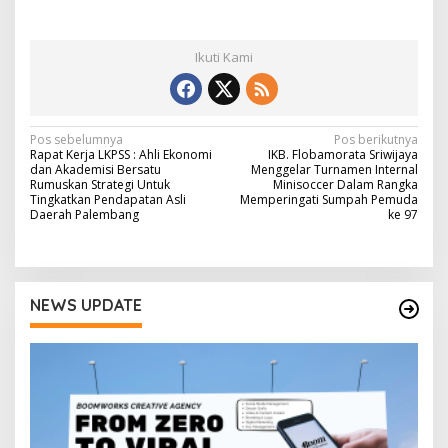
Ikuti Kami
N
Pos sebelumnya
Pos berikutnya
Rapat Kerja LKPSS : Ahli Ekonomi
IKB. Flobamorata Sriwijaya
a
dan Akademisi Bersatu
Menggelar Turnamen Internal
Rumuskan Strategi Untuk
Minisoccer Dalam Rangka
v
Tingkatkan Pendapatan Asli
Memperingati Sumpah Pemuda
Daerah Palembang
ke 97
i
g
a
NEWS UPDATE
s
i
p
o
s