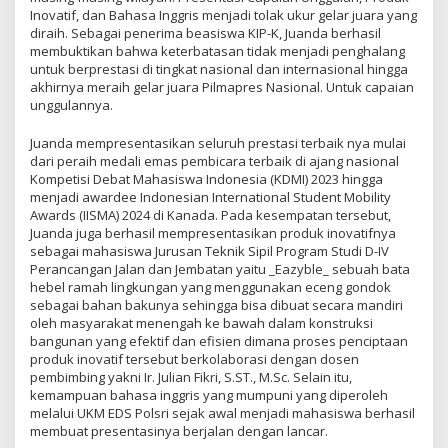
Inovatif, dan Bahasa Inggris menjadi tolak ukur gelar juara yang
diraih. Sebagai penerima beasiswa KIP-K, Juanda berhasil
membuktikan bahwa keterbatasan tidak menjadi penghalang
untuk berprestasi di tingkat nasional dan internasional hingga
akhirnya meraih gelar juara Pilmapres Nasional. Untuk capaian
unggulannya.
Juanda mempresentasikan seluruh prestasi terbaik nya mulai
dari peraih medali emas pembicara terbaik di ajang nasional
Kompetisi Debat Mahasiswa Indonesia (KDMI) 2023 hingga
menjadi awardee Indonesian International Student Mobility
Awards (IISMA) 2024 di Kanada. Pada kesempatan tersebut,
Juanda juga berhasil mempresentasikan produk inovatifnya
sebagai mahasiswa Jurusan Teknik Sipil Program Studi D-IV
Perancangan Jalan dan Jembatan yaitu _Eazyble_ sebuah bata
hebel ramah lingkungan yang menggunakan eceng gondok
sebagai bahan bakunya sehingga bisa dibuat secara mandiri
oleh masyarakat menengah ke bawah dalam konstruksi
bangunan yang efektif dan efisien dimana proses penciptaan
produk inovatif tersebut berkolaborasi dengan dosen
pembimbing yakni Ir. Julian Fikri, S.ST., M.Sc. Selain itu,
kemampuan bahasa inggris yang mumpuni yang diperoleh
melalui UKM EDS Polsri sejak awal menjadi mahasiswa berhasil
membuat presentasinya berjalan dengan lancar.