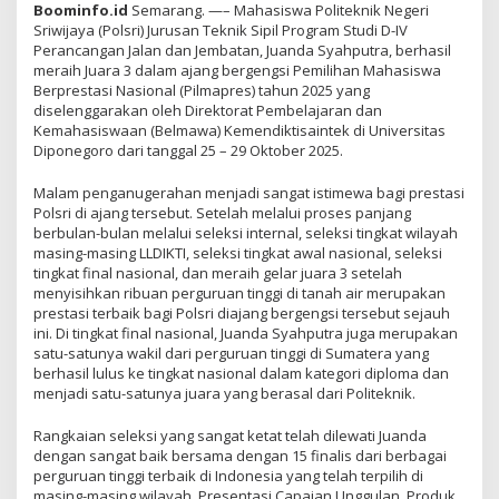
Boominfo.id
Semarang. —– Mahasiswa Politeknik Negeri
Sriwijaya (Polsri) Jurusan Teknik Sipil Program Studi D-IV
Perancangan Jalan dan Jembatan, Juanda Syahputra, berhasil
meraih Juara 3 dalam ajang bergengsi Pemilihan Mahasiswa
Berprestasi Nasional (Pilmapres) tahun 2025 yang
diselenggarakan oleh Direktorat Pembelajaran dan
Kemahasiswaan (Belmawa) Kemendiktisaintek di Universitas
Diponegoro dari tanggal 25 – 29 Oktober 2025.
Malam penganugerahan menjadi sangat istimewa bagi prestasi
Polsri di ajang tersebut. Setelah melalui proses panjang
berbulan-bulan melalui seleksi internal, seleksi tingkat wilayah
masing-masing LLDIKTI, seleksi tingkat awal nasional, seleksi
tingkat final nasional, dan meraih gelar juara 3 setelah
menyisihkan ribuan perguruan tinggi di tanah air merupakan
prestasi terbaik bagi Polsri diajang bergengsi tersebut sejauh
ini. Di tingkat final nasional, Juanda Syahputra juga merupakan
satu-satunya wakil dari perguruan tinggi di Sumatera yang
berhasil lulus ke tingkat nasional dalam kategori diploma dan
menjadi satu-satunya juara yang berasal dari Politeknik.
Rangkaian seleksi yang sangat ketat telah dilewati Juanda
dengan sangat baik bersama dengan 15 finalis dari berbagai
perguruan tinggi terbaik di Indonesia yang telah terpilih di
masing-masing wilayah. Presentasi Capaian Unggulan, Produk