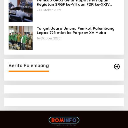
Kegiatan SRGF ke-VII dan FDR ke-XXIV
Tahun 2025
24 Oktober 2025
Target Juara Umum, Pemkot Palembang
Lepas 728 Atlet ke Porprov XV Muba
16 Oktober 2025
Berita Palembang