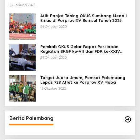
23 Januari 2026
Atlit Panjat Tebing OKUS Sumbang Medali
Emas di Porprov XV Sumsel Tahun 2025.
24 Oktober 2025
Pemkab OKUS Gelar Rapat Persiapan
Kegiatan SRGF ke-VII dan FDR ke-XXIV
Tahun 2025
24 Oktober 2025
Target Juara Umum, Pemkot Palembang
Lepas 728 Atlet ke Porprov XV Muba
16 Oktober 2025
Berita Palembang