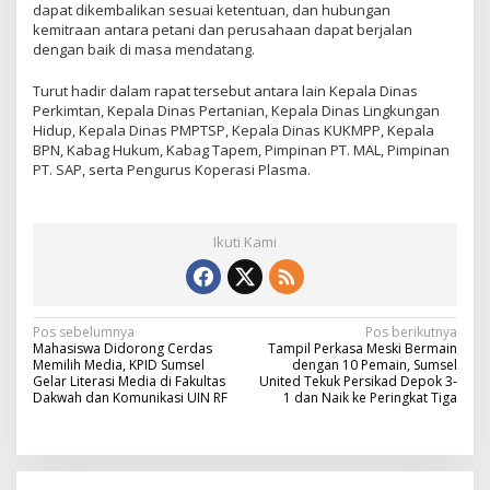
dapat dikembalikan sesuai ketentuan, dan hubungan
kemitraan antara petani dan perusahaan dapat berjalan
dengan baik di masa mendatang.
Turut hadir dalam rapat tersebut antara lain Kepala Dinas
Perkimtan, Kepala Dinas Pertanian, Kepala Dinas Lingkungan
Hidup, Kepala Dinas PMPTSP, Kepala Dinas KUKMPP, Kepala
BPN, Kabag Hukum, Kabag Tapem, Pimpinan PT. MAL, Pimpinan
PT. SAP, serta Pengurus Koperasi Plasma.
Ikuti Kami
N
Pos sebelumnya
Pos berikutnya
Mahasiswa Didorong Cerdas
Tampil Perkasa Meski Bermain
a
Memilih Media, KPID Sumsel
dengan 10 Pemain, Sumsel
Gelar Literasi Media di Fakultas
United Tekuk Persikad Depok 3-
v
Dakwah dan Komunikasi UIN RF
1 dan Naik ke Peringkat Tiga
i
g