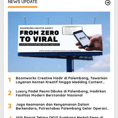
a
NEWS UPDATE
s
i
p
o
s
1
Boomworks Creative Hadir di Palembang, Tawarkan
Layanan Konten Kreatif hingga Wedding Content
Creator
2
Luxury Padel Resmi Dibuka di Palembang, Hadirkan
Fasilitas Modern Berstandar Nasional
3
Jaga Keamanan dan Kenyamanan Dalam
Berkendara, Polrestabes Palembang Gelar Operasi
Zebra Musi 2025
Atlit Panjat Tebing OKUS Sumbang Medali Emas di