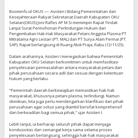
Boominfo.id OKUS —- Asisten I Bidang Pemerintahan dan
Kesejahteraan Rakyat Sekretariat Daerah Kabupaten OKU
Selatan(OKUS) Joni Rafles AP M Si memimpin Rapat Tindak
Lanjut Surat Permohonan Perlindungan Hukum dan
Pengembalian Hak-Hak Masyarakat Petani Anggota Plasma PT
Mitratama Agro Lestari (PT. MAL) dan PT Surya Alam Permai (PT.
SAP). Rapat berlangsung di Ruang Abdi Praja, Rabu (12/11/25).
Dalam arahannya, Asisten I menegaskan bahwa Pemerintah
Kabupaten OKU Selatan berkomitmen untuk memfasilitasi
penyelesaian permasalahan antara masyarakat petani dan
pihak perusahaan secara adil dan sesuai dengan ketentuan
hukum yang berlaku.
“Pemerintah daerah berkewajiban memastikan hak-hak
masyarakat, khususnya petani plasma, terlindungi. Namun
demikian, kita juga perlu mendengarkan klarifikasi dari pihak
perusahaan agar solusi yang diambil bersifat komprehensif
dan berkeadilan bagi semua pihak,” ujar Asisten I.
Lebih lanjut, ia berharap seluruh pihak dapat menjaga
kondusivitas dan semangat kerja sama selama proses
penyelesaian berlangsung, sehingga hak-hak masyarakat