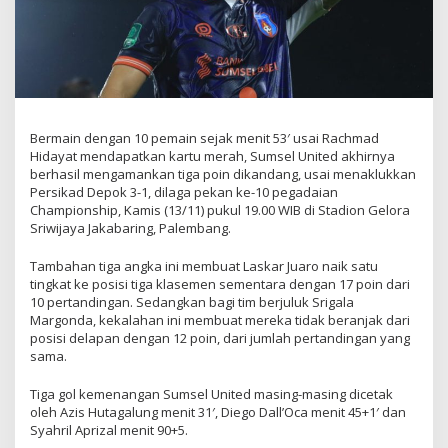
Bermain dengan 10 pemain sejak menit 53′ usai Rachmad
Hidayat mendapatkan kartu merah, Sumsel United akhirnya
berhasil mengamankan tiga poin dikandang, usai menaklukkan
Persikad Depok 3-1, dilaga pekan ke-10 pegadaian
Championship, Kamis (13/11) pukul 19.00 WIB di Stadion Gelora
Sriwijaya Jakabaring, Palembang.
Tambahan tiga angka ini membuat Laskar Juaro naik satu
tingkat ke posisi tiga klasemen sementara dengan 17 poin dari
10 pertandingan. Sedangkan bagi tim berjuluk Srigala
Margonda, kekalahan ini membuat mereka tidak beranjak dari
posisi delapan dengan 12 poin, dari jumlah pertandingan yang
sama.
Tiga gol kemenangan Sumsel United masing-masing dicetak
oleh Azis Hutagalung menit 31′, Diego Dall’Oca menit 45+1′ dan
Syahril Aprizal menit 90+5.