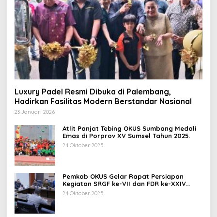
Luxury Padel Resmi Dibuka di Palembang,
Hadirkan Fasilitas Modern Berstandar Nasional
23 Januari 2026
Atlit Panjat Tebing OKUS Sumbang Medali
Emas di Porprov XV Sumsel Tahun 2025.
24 Oktober 2025
Pemkab OKUS Gelar Rapat Persiapan
Kegiatan SRGF ke-VII dan FDR ke-XXIV
Tahun 2025
24 Oktober 2025