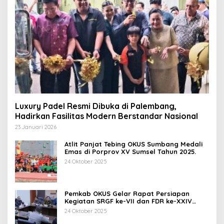
Luxury Padel Resmi Dibuka di Palembang,
Hadirkan Fasilitas Modern Berstandar Nasional
23 Januari 2026
Atlit Panjat Tebing OKUS Sumbang Medali
Emas di Porprov XV Sumsel Tahun 2025.
24 Oktober 2025
Pemkab OKUS Gelar Rapat Persiapan
Kegiatan SRGF ke-VII dan FDR ke-XXIV
Tahun 2025
24 Oktober 2025