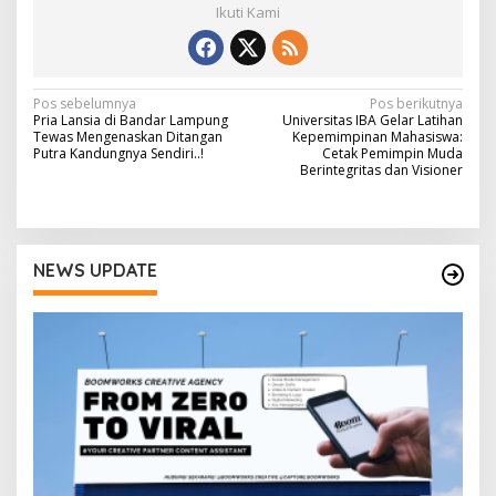
Ikuti Kami
N
Pos sebelumnya
Pos berikutnya
Pria Lansia di Bandar Lampung
Universitas IBA Gelar Latihan
a
Tewas Mengenaskan Ditangan
Kepemimpinan Mahasiswa:
Putra Kandungnya Sendiri..!
Cetak Pemimpin Muda
v
Berintegritas dan Visioner
i
g
a
NEWS UPDATE
s
i
p
o
s