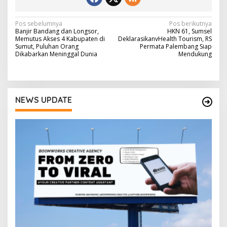
N
Pos sebelumnya
Pos berikutnya
Banjir Bandang dan Longsor,
HKN 61, Sumsel
a
Memutus Akses 4 Kabupaten di
DeklarasikanvHealth Tourism, RS
Sumut, Puluhan Orang
Permata Palembang Siap
v
Dikabarkan Meninggal Dunia
Mendukung
i
g
a
NEWS UPDATE
s
i
p
o
s