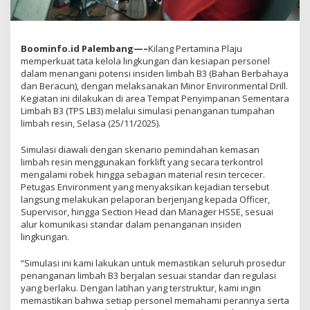
Boominfo.id Palembang—–
Kilang Pertamina Plaju
memperkuat tata kelola lingkungan dan kesiapan personel
dalam menangani potensi insiden limbah B3 (Bahan Berbahaya
dan Beracun), dengan melaksanakan Minor Environmental Drill.
Kegiatan ini dilakukan di area Tempat Penyimpanan Sementara
Limbah B3 (TPS LB3) melalui simulasi penanganan tumpahan
limbah resin, Selasa (25/11/2025).
Simulasi diawali dengan skenario pemindahan kemasan
limbah resin menggunakan forklift yang secara terkontrol
mengalami robek hingga sebagian material resin tercecer.
Petugas Environment yang menyaksikan kejadian tersebut
langsung melakukan pelaporan berjenjang kepada Officer,
Supervisor, hingga Section Head dan Manager HSSE, sesuai
alur komunikasi standar dalam penanganan insiden
lingkungan.
“Simulasi ini kami lakukan untuk memastikan seluruh prosedur
penanganan limbah B3 berjalan sesuai standar dan regulasi
yang berlaku. Dengan latihan yang terstruktur, kami ingin
memastikan bahwa setiap personel memahami perannya serta