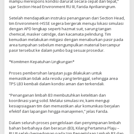
mampu merespons kondisi darurat secara cepat dan tepat,”
ujar Section Head Environment RU III, Farida Aprilianingrum.
Setelah mendapatkan instruksi penanganan dari Section Head,
tim Environment–HSSE segera bergerak menuju lokasi simulasi
dengan APD lengkap seperti hazmat suit, sarung tangan
chemical, masker catridge, dan kacamata pelindung. Tim
kemudian melakukan mitigasi dengan menaburkan pasir pada
area tumpahan sebelum mengumpulkan material bercampur
pasir tersebut ke dalam jumbo bag sesuai prosedur.
*Komitmen Kepatuhan Lingkungan*
Proses pembersihan lanjutan juga dilakukan untuk
memastikan tidak ada residu yang tertinggal, sehingga area
TPS LB3 kembali dalam kondisi aman dan terkendali.
“Penanganan limbah B3 membutuhkan ketelitian dan
koordinasi yang solid. Melalui simulasi ini, kami menguji
kesiapsiagaan tim dan memastikan alur komunikasi berjalan
efektif dari lapangan hingga manajemen,” jelas Farida.
Dalam seluruh proses pengelolaan dan penyimpanan limbah
bahan berbahaya dan beracun (B3), Kilang Pertamina Plaju –
RU III selalu berpedoman pada Izin Pengelolaan Limbah B3 dan