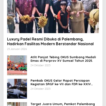
Luxury Padel Resmi Dibuka di Palembang,
Hadirkan Fasilitas Modern Berstandar Nasional
23 Januari 2026
Atlit Panjat Tebing OKUS Sumbang Medali
Emas di Porprov XV Sumsel Tahun 2025.
24 Oktober 2025
Pemkab OKUS Gelar Rapat Persiapan
Kegiatan SRGF ke-VII dan FDR ke-XXIV
Tahun 2025
24 Oktober 2025
Target Juara Umum, Pemkot Palembang