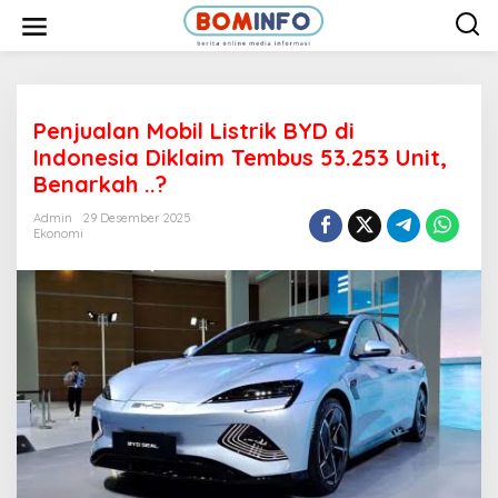
L
e
w
a
t
i
k
e
Penjualan Mobil Listrik BYD di
k
Indonesia Diklaim Tembus 53.253 Unit,
o
n
Benarkah ..?
t
e
Admin
29 Desember 2025
n
Ekonomi