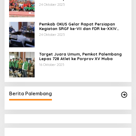
24 Oktober 2025
Pemkab OKUS Gelar Rapat Persiapan
Kegiatan SRGF ke-VII dan FDR ke-XXIV
Tahun 2025
24 Oktober 2025
Target Juara Umum, Pemkot Palembang
Lepas 728 Atlet ke Porprov XV Muba
16 Oktober 2025
Berita Palembang