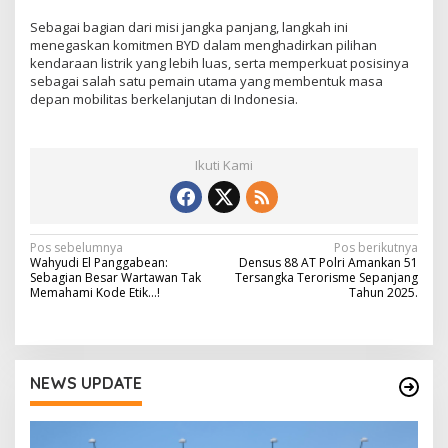
Sebagai bagian dari misi jangka panjang, langkah ini
menegaskan komitmen BYD dalam menghadirkan pilihan
kendaraan listrik yang lebih luas, serta memperkuat posisinya
sebagai salah satu pemain utama yang membentuk masa
depan mobilitas berkelanjutan di Indonesia.
Ikuti Kami
N
Pos sebelumnya
Pos berikutnya
Wahyudi El Panggabean:
Densus 88 AT Polri Amankan 51
a
Sebagian Besar Wartawan Tak
Tersangka Terorisme Sepanjang
Memahami Kode Etik…!
Tahun 2025.
v
i
g
NEWS UPDATE
a
s