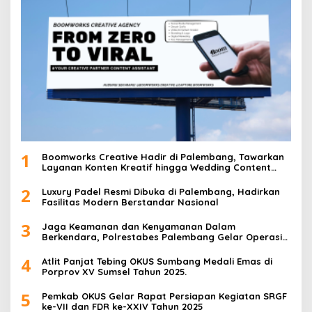
i
p
o
s
1
Boomworks Creative Hadir di Palembang, Tawarkan
Layanan Konten Kreatif hingga Wedding Content
Creator
2
Luxury Padel Resmi Dibuka di Palembang, Hadirkan
Fasilitas Modern Berstandar Nasional
3
Jaga Keamanan dan Kenyamanan Dalam
Berkendara, Polrestabes Palembang Gelar Operasi
Zebra Musi 2025
4
Atlit Panjat Tebing OKUS Sumbang Medali Emas di
Porprov XV Sumsel Tahun 2025.
5
Pemkab OKUS Gelar Rapat Persiapan Kegiatan SRGF
ke-VII dan FDR ke-XXIV Tahun 2025