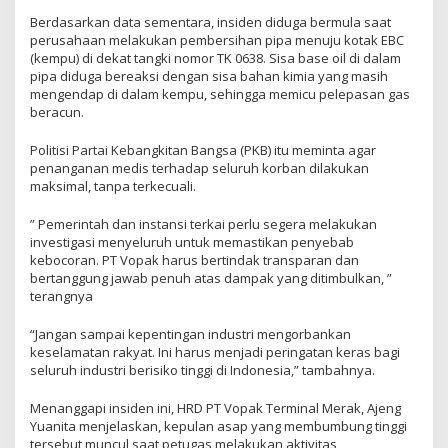
Berdasarkan data sementara, insiden diduga bermula saat
perusahaan melakukan pembersihan pipa menuju kotak EBC
(kempu) di dekat tangki nomor TK 0638. Sisa base oil di dalam
pipa diduga bereaksi dengan sisa bahan kimia yang masih
mengendap di dalam kempu, sehingga memicu pelepasan gas
beracun.
Politisi Partai Kebangkitan Bangsa (PKB) itu meminta agar
penanganan medis terhadap seluruh korban dilakukan
maksimal, tanpa terkecuali.
” Pemerintah dan instansi terkai perlu segera melakukan
investigasi menyeluruh untuk memastikan penyebab
kebocoran. PT Vopak harus bertindak transparan dan
bertanggung jawab penuh atas dampak yang ditimbulkan, ”
terangnya
“Jangan sampai kepentingan industri mengorbankan
keselamatan rakyat. Ini harus menjadi peringatan keras bagi
seluruh industri berisiko tinggi di Indonesia,” tambahnya.
Menanggapi insiden ini, HRD PT Vopak Terminal Merak, Ajeng
Yuanita menjelaskan, kepulan asap yang membumbung tinggi
tersebut muncul saat petugas melakukan aktivitas