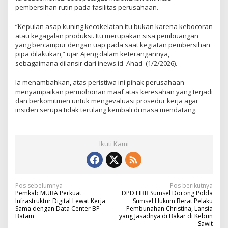
pembersihan rutin pada fasilitas perusahaan.
“Kepulan asap kuning kecokelatan itu bukan karena kebocoran
atau kegagalan produksi. Itu merupakan sisa pembuangan
yang bercampur dengan uap pada saat kegiatan pembersihan
pipa dilakukan,” ujar Ajeng dalam keterangannya,
sebagaimana dilansir dari inews.id Ahad (1/2/2026).
Ia menambahkan, atas peristiwa ini pihak perusahaan
menyampaikan permohonan maaf atas keresahan yang terjadi
dan berkomitmen untuk mengevaluasi prosedur kerja agar
insiden serupa tidak terulang kembali di masa mendatang.
Ikuti Kami
N
Pos sebelumnya
Pos berikutnya
Pemkab MUBA Perkuat
DPD HBB Sumsel Dorong Polda
a
Infrastruktur Digital Lewat Kerja
Sumsel Hukum Berat Pelaku
Sama dengan Data Center BP
Pembunahan Christina, Lansia
v
Batam
yang Jasadnya di Bakar di Kebun
Sawit