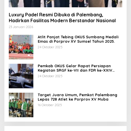
Luxury Padel Resmi Dibuka di Palembang,
Hadirkan Fasilitas Modern Berstandar Nasional
23 Januari 2026
Atlit Panjat Tebing OKUS Sumbang Medali
Emas di Porprov XV Sumsel Tahun 2025.
24 Oktober 2025
Pemkab OKUS Gelar Rapat Persiapan
Kegiatan SRGF ke-VII dan FDR ke-XXIV
Tahun 2025
24 Oktober 2025
Target Juara Umum, Pemkot Palembang
Lepas 728 Atlet ke Porprov XV Muba
16 Oktober 2025