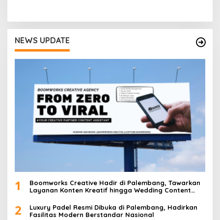
i
g
a
NEWS UPDATE
s
i
p
o
s
1
Boomworks Creative Hadir di Palembang, Tawarkan
Layanan Konten Kreatif hingga Wedding Content
Creator
2
Luxury Padel Resmi Dibuka di Palembang, Hadirkan
Fasilitas Modern Berstandar Nasional