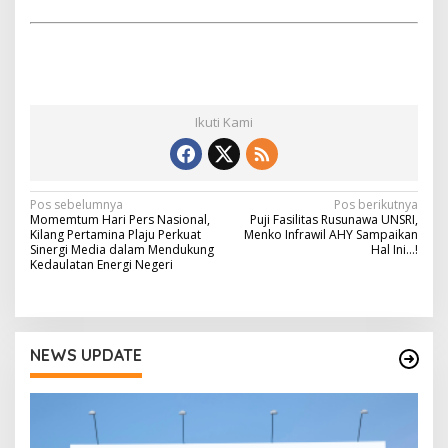
Ikuti Kami
N
Pos sebelumnya
Pos berikutnya
Momemtum Hari Pers Nasional,
Puji Fasilitas Rusunawa UNSRI,
a
Kilang Pertamina Plaju Perkuat
Menko Infrawil AHY Sampaikan
Sinergi Media dalam Mendukung
Hal Ini…!
v
Kedaulatan Energi Negeri
i
g
a
NEWS UPDATE
s
i
p