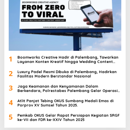
o
s
1
Boomworks Creative Hadir di Palembang, Tawarkan
Layanan Konten Kreatif hingga Wedding Content
Creator
2
Luxury Padel Resmi Dibuka di Palembang, Hadirkan
Fasilitas Modern Berstandar Nasional
3
Jaga Keamanan dan Kenyamanan Dalam
Berkendara, Polrestabes Palembang Gelar Operasi
Zebra Musi 2025
4
Atlit Panjat Tebing OKUS Sumbang Medali Emas di
Porprov XV Sumsel Tahun 2025.
5
Pemkab OKUS Gelar Rapat Persiapan Kegiatan SRGF
ke-VII dan FDR ke-XXIV Tahun 2025