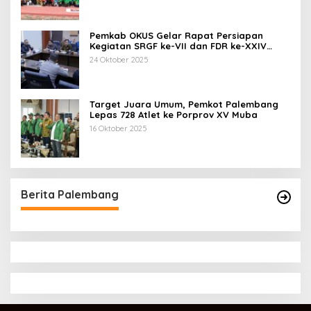
Pemkab OKUS Gelar Rapat Persiapan
Kegiatan SRGF ke-VII dan FDR ke-XXIV
Tahun 2025
24 Oktober 2025
Target Juara Umum, Pemkot Palembang
Lepas 728 Atlet ke Porprov XV Muba
16 Oktober 2025
Berita Palembang