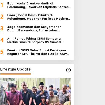
1
Boomworks Creative Hadir di
Palembang, Tawarkan Layanan Konten
Kreatif hingga Wedding Content
Creator
2
Luxury Padel Resmi Dibuka di
Palembang, Hadirkan Fasilitas Modern
Berstandar Nasional
3
Jaga Keamanan dan Kenyamanan
Dalam Berkendara, Polrestabes
Palembang Gelar Operasi Zebra Musi
2025
4
Atlit Panjat Tebing OKUS Sumbang
Medali Emas di Porprov XV Sumsel
Tahun 2025.
5
Pemkab OKUS Gelar Rapat Persiapan
Kegiatan SRGF ke-VII dan FDR ke-XXIV
Tahun 2025
Lifestyle Update