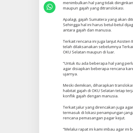
menimbulkan hal yang tidak diinginkan
maupun gajah yang ditranslokasi.
Apalagi, gajah Sumatera yang akan ditr
Sehingga hal ini harus betul-betul dij
antara gajah dan manusia.
Terkait rencana ini juga lanjut Asiste
telah dilaksanakan sebelumnya Terkait 
OKU Selatan maupun di luar.
“Untuk itu ada beberapa hal yang perlu
agar disiapkan beberapa rencana karen
ujarnya.
Meski demikian, diharapkan translokasi
habitat gajah di OKU Selatan tetap terja
konflik gajah dengan manusia.
Terkait jalur yang direncakan juga ag
termasuk di lokasi penampungan janga
rencana pemasangan pagar kejut.
“Melalui rapat ini kami imbau agar in