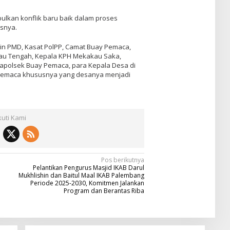
bulkan konflik baru baik dalam proses
asnya.
adin PMD, Kasat PolPP, Camat Buay Pemaca,
u Tengah, Kepala KPH Mekakau Saka,
Kapolsek Buay Pemaca, para Kepala Desa di
emaca khususnya yang desanya menjadi
kuti Kami
Pos berikutnya
Pelantikan Pengurus Masjid IKAB Darul
Mukhlishin dan Baitul Maal IKAB Palembang
Periode 2025-2030, Komitmen Jalankan
Program dan Berantas Riba