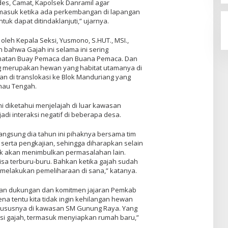
ades, Camat, Kapolsek Danramil agar
masuk ketika ada perkembangan di lapangan
uk dapat ditindaklanjuti,” ujarnya.
oleh Kepala Seksi, Yusmono, S.HUT., MSI.,
bahwa Gajah ini selama ini sering
amatan Buay Pemaca dan Buana Pemaca. Dan
g merupakan hewan yang habitat utamanya di
an di translokasi ke Blok Manduriang yang
nau Tengah.
ni diketahui menjelajah di luar kawasan
adi interaksi negatif di beberapa desa.
ngsung dia tahun ini pihaknya bersama tim
serta pengkajian, sehingga diharapkan selain
idak akan menimbulkan permasalahan lain.
 bisa terburu-buru. Bahkan ketika gajah sudah
us melakukan pemeliharaan di sana,” katanya.
kan dukungan dan komitmen jajaran Pemkab
na tentu kita tidak ingin kehilangan hewan
 khususnya di kawasan SM Gunung Raya. Yang
asi gajah, termasuk menyiapkan rumah baru,”