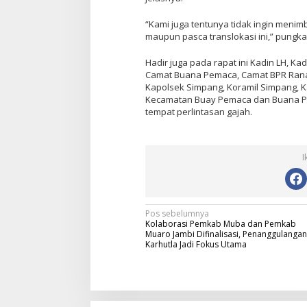
“Kami juga tentunya tidak ingin menim
maupun pasca translokasi ini,” pungk
Hadir juga pada rapat ini Kadin LH, K
Camat Buana Pemaca, Camat BPR Rana
Kapolsek Simpang, Koramil Simpang, 
Kecamatan Buay Pemaca dan Buana P
tempat perlintasan gajah.
I
N
Pos sebelumnya
Kolaborasi Pemkab Muba dan Pemkab
a
Muaro Jambi Difinalisasi, Penanggulangan
Karhutla Jadi Fokus Utama
v
i
g