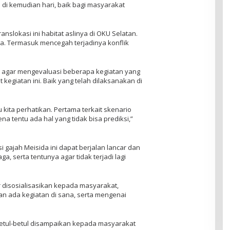
 di kemudian hari, baik bagi masyarakat
anslokasi ini habitat aslinya di OKU Selatan.
aga. Termasuk mencegah terjadinya konflik
n II agar mengevaluasi beberapa kegiatan yang
kegiatan ini. Baik yang telah dilaksanakan di
 kita perhatikan. Pertama terkait skenario
a tentu ada hal yang tidak bisa prediksi,”
 gajah Meisida ini dapat berjalan lancar dan
ga, serta tentunya agar tidak terjadi lagi
ar disosialisasikan kepada masyarakat,
n ada kegiatan di sana, serta mengenai
i betul-betul disampaikan kepada masyarakat