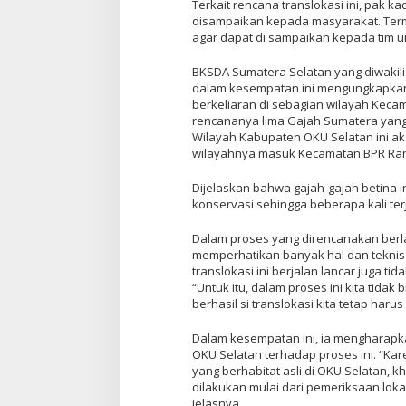
Terkait rencana translokasi ini, pak k
disampaikan kepada masyarakat. Ter
agar dapat di sampaikan kepada tim unt
BKSDA Sumatera Selatan yang diwakili 
dalam kesempatan ini mengungkapkan 
berkeliaran di sebagian wilayah Kec
rencananya lima Gajah Sumatera yan
Wilayah Kabupaten OKU Selatan ini ak
wilayahnya masuk Kecamatan BPR Ra
Dijelaskan bahwa gajah-gajah betina i
konservasi sehingga beberapa kali terj
Dalam proses yang direncanakan berla
memperhatikan banyak hal dan teknis 
translokasi ini berjalan lancar juga t
“Untuk itu, dalam proses ini kita tidak
berhasil si translokasi kita tetap har
Dalam kesempatan ini, ia mengharap
OKU Selatan terhadap proses ini. “Kare
yang berhabitat asli di OKU Selatan,
dilakukan mulai dari pemeriksaan lok
jelasnya.