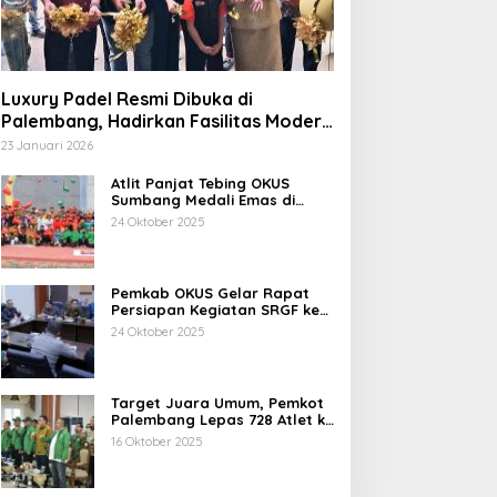
Luxury Padel Resmi Dibuka di
Palembang, Hadirkan Fasilitas Modern
Berstandar Nasional
23 Januari 2026
Atlit Panjat Tebing OKUS
Sumbang Medali Emas di
Porprov XV Sumsel Tahun
24 Oktober 2025
2025.
Pemkab OKUS Gelar Rapat
Persiapan Kegiatan SRGF ke-
VII dan FDR ke-XXIV Tahun
24 Oktober 2025
2025
Target Juara Umum, Pemkot
Palembang Lepas 728 Atlet ke
Porprov XV Muba
16 Oktober 2025