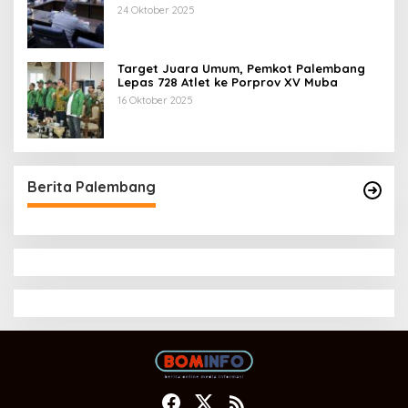
Tahun 2025
24 Oktober 2025
Target Juara Umum, Pemkot Palembang
Lepas 728 Atlet ke Porprov XV Muba
16 Oktober 2025
Berita Palembang