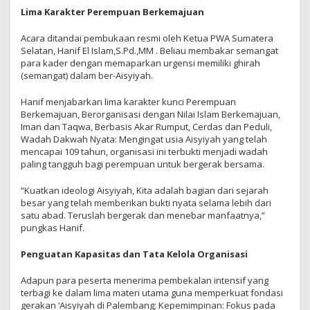
Lima Karakter Perempuan Berkemajuan
Acara ditandai pembukaan resmi oleh Ketua PWA Sumatera
Selatan, Hanif El Islam,S.Pd.,MM . Beliau membakar semangat
para kader dengan memaparkan urgensi memiliki ghirah
(semangat) dalam ber-Aisyiyah.
Hanif menjabarkan lima karakter kunci Perempuan
Berkemajuan, Berorganisasi dengan Nilai Islam Berkemajuan,
Iman dan Taqwa, Berbasis Akar Rumput, Cerdas dan Peduli,
Wadah Dakwah Nyata: Mengingat usia Aisyiyah yang telah
mencapai 109 tahun, organisasi ini terbukti menjadi wadah
paling tangguh bagi perempuan untuk bergerak bersama.
“Kuatkan ideologi Aisyiyah, Kita adalah bagian dari sejarah
besar yang telah memberikan bukti nyata selama lebih dari
satu abad. Teruslah bergerak dan menebar manfaatnya,”
pungkas Hanif.
Penguatan Kapasitas dan Tata Kelola Organisasi
Adapun para peserta menerima pembekalan intensif yang
terbagi ke dalam lima materi utama guna memperkuat fondasi
gerakan ‘Aisyiyah di Palembang; Kepemimpinan: Fokus pada