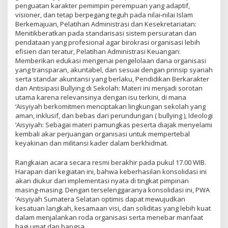
penguatan karakter pemimpin perempuan yang adaptif,
visioner, dan tetap berpegang teguh pada nilai-nilai Islam
Berkemajuan, Pelatihan Administrasi dan Kesekretariatan:
Menitikberatkan pada standarisasi sistem persuratan dan
pendataan yang profesional agar birokrasi organisasi lebih
efisien dan teratur, Pelatihan Administrasi Keuangan:
Memberikan edukasi mengenai pengelolaan dana organisasi
yang transparan, akuntabel, dan sesuai dengan prinsip syariah
serta standar akuntansi yang berlaku, Pendidikan Berkarakter
dan Antisipasi Bullying di Sekolah: Materi ini menjadi sorotan
utama karena relevansinya dengan isu terkini, di mana
‘Aisyiyah berkomitmen menciptakan lingkungan sekolah yang
aman, inklusif, dan bebas dari perundungan ( bullying ), Ideologi
‘Aisyiyah: Sebagai materi pamungkas peserta diajak menyelami
kembali akar perjuangan organisasi untuk mempertebal
keyakinan dan militansi kader dalam berkhidmat.
Rangkaian acara secara resmi berakhir pada pukul 17.00 WIB.
Harapan dari kegiatan ini, bahwa keberhasilan konsolidasi ini
akan diukur dari implementasi nyata di tingkat pimpinan
masing-masing. Dengan terselenggaranya konsolidasi ini, PWA
‘Aisyiyah Sumatera Selatan optimis dapat mewujudkan
kesatuan langkah, kesamaan visi, dan soliditas yang lebih kuat
dalam menjalankan roda organisasi serta menebar manfaat
bagi umat dan bangsa.