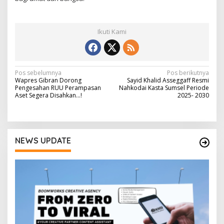
Ikuti Kami
N
Pos sebelumnya
Pos berikutnya
Wapres Gibran Dorong
Sayid Khalid Asseggaff Resmi
a
Pengesahan RUU Perampasan
Nahkodai Kasta Sumsel Periode
Aset Segera Disahkan…!
2025- 2030
v
i
g
NEWS UPDATE
a
s
i
p
o
s