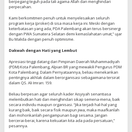
berpegang teguh pada tali agama Allah dan menghindari
perpecahan.
Kami berkomitmen penuh untuk menyelesaikan seluruh
program kerja (proker) di sisa masa kerja ini. Meski dengan
keterbatasan yang ada, PDA Palembang akan terus bersinergi
dengan PWA Sumatera Selatan demi kemaslahatan umat,” ujar
Bu Malida dengan penuh optimisme.
Dakwah dengan Hati yang Lembut
Apresiasi tinggi datang dari Pimpinan Daerah Muhammadiyah
(PDM) Kota Palembang, Alpian BR yang mewakili Pengurus PDM
Kota Palembang. Dalam Pernyataannya, beliau menekankan
pentingnya akhlak dalam berorganisasi sebagaimana tersirat
dalam QS. Ali Imran: 159.
Beliau berpesan agar seluruh kader Aisyiyah senantiasa
melembutkan hati dan menghindari sikap semena-mena, baik
secara individu maupun organisasi. “Jika terjadi hal-hal yang
kurang baik, baik secara fisik maupun jiwa, maka maafkanlah
dan mohonkanlah pengampunan bagi sesama. Jangan
bercerai-berai, karena kekuatan kita ada pada persatuan,”
pesannya.