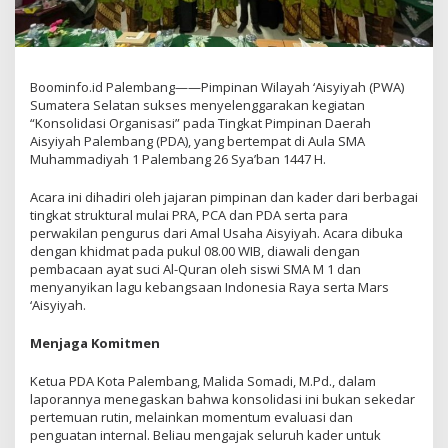
Boominfo.id Palembang——Pimpinan Wilayah ‘Aisyiyah (PWA)
Sumatera Selatan sukses menyelenggarakan kegiatan
“Konsolidasi Organisasi” pada Tingkat Pimpinan Daerah
Aisyiyah Palembang (PDA), yang bertempat di Aula SMA
Muhammadiyah 1 Palembang 26 Sya’ban 1447 H.
Acara ini dihadiri oleh jajaran pimpinan dan kader dari berbagai
tingkat struktural mulai PRA, PCA dan PDA serta para
perwakilan pengurus dari Amal Usaha Aisyiyah. Acara dibuka
dengan khidmat pada pukul 08.00 WIB, diawali dengan
pembacaan ayat suci Al-Quran oleh siswi SMA M 1 dan
menyanyikan lagu kebangsaan Indonesia Raya serta Mars
‘Aisyiyah.
Menjaga Komitmen
Ketua PDA Kota Palembang, Malida Somadi, M.Pd., dalam
laporannya menegaskan bahwa konsolidasi ini bukan sekedar
pertemuan rutin, melainkan momentum evaluasi dan
penguatan internal. Beliau mengajak seluruh kader untuk