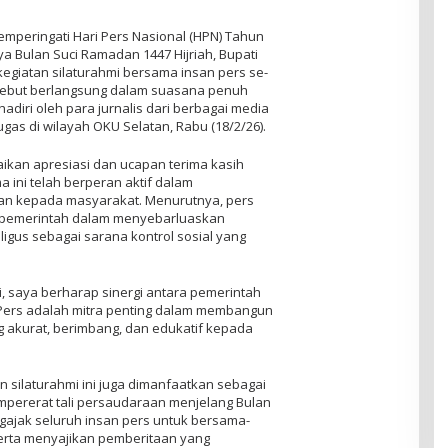
mperingati Hari Pers Nasional (HPN) Tahun
 Bulan Suci Ramadan 1447 Hijriah, Bupati
giatan silaturahmi bersama insan pers se-
sebut berlangsung dalam suasana penuh
adiri oleh para jurnalis dari berbagai media
ugas di wilayah OKU Selatan, Rabu (18/2/26).
kan apresiasi dan ucapan terima kasih
 ini telah berperan aktif dalam
n kepada masyarakat. Menurutnya, pers
ra pemerintah dalam menyebarluaskan
gus sebagai sarana kontrol sosial yang
i, saya berharap sinergi antara pemerintah
 Pers adalah mitra penting dalam membangun
 akurat, berimbang, dan edukatif kepada
n silaturahmi ini juga dimanfaatkan sebagai
mpererat tali persaudaraan menjelang Bulan
ngajak seluruh insan pers untuk bersama-
erta menyajikan pemberitaan yang