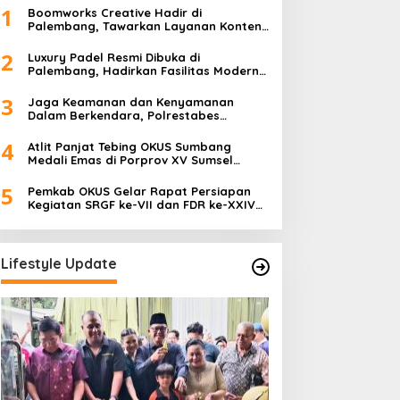
1
Boomworks Creative Hadir di
Palembang, Tawarkan Layanan Konten
Kreatif hingga Wedding Content
Creator
2
Luxury Padel Resmi Dibuka di
Palembang, Hadirkan Fasilitas Modern
Berstandar Nasional
3
Jaga Keamanan dan Kenyamanan
Dalam Berkendara, Polrestabes
Palembang Gelar Operasi Zebra Musi
2025
4
Atlit Panjat Tebing OKUS Sumbang
Medali Emas di Porprov XV Sumsel
Tahun 2025.
5
Pemkab OKUS Gelar Rapat Persiapan
Kegiatan SRGF ke-VII dan FDR ke-XXIV
Tahun 2025
Lifestyle Update