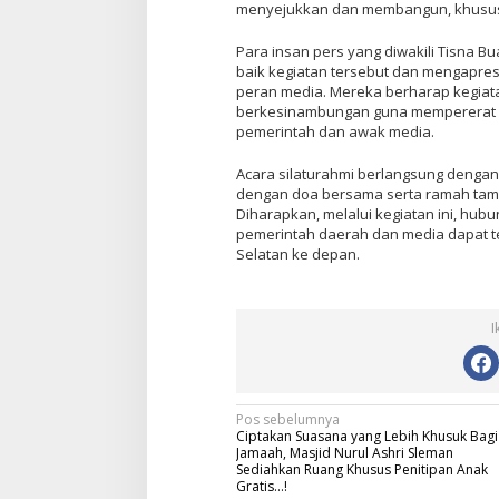
menyejukkan dan membangun, khusus
Para insan pers yang diwakili Tisna 
baik kegiatan tersebut dan mengapres
peran media. Mereka berharap kegiatan
berkesinambungan guna mempererat k
pemerintah dan awak media.
Acara silaturahmi berlangsung dengan
dengan doa bersama serta ramah tama
Diharapkan, melalui kegiatan ini, hu
pemerintah daerah dan media dapat t
Selatan ke depan.
I
N
Pos sebelumnya
Ciptakan Suasana yang Lebih Khusuk Bagi
a
Jamaah, Masjid Nurul Ashri Sleman
Sediahkan Ruang Khusus Penitipan Anak
v
Gratis…!