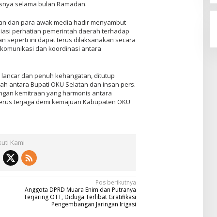
nya selama bulan Ramadan.
Buan dan para awak media hadir menyambut
iasi perhatian pemerintah daerah terhadap
 seperti ini dapat terus dilaksanakan secara
omunikasi dan koordinasi antara
 lancar dan penuh kehangatan, ditutup
h antara Bupati OKU Selatan dan insan pers.
bungan kemitraan yang harmonis antara
erus terjaga demi kemajuan Kabupaten OKU
kuti Kami
Pos berikutnya
Anggota DPRD Muara Enim dan Putranya
Terjaring OTT, Diduga Terlibat Gratifikasi
Pengembangan Jaringan Irigasi