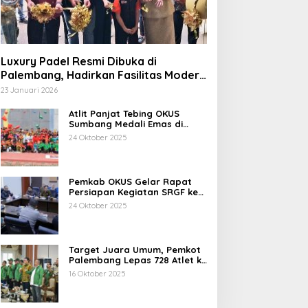
Luxury Padel Resmi Dibuka di
Palembang, Hadirkan Fasilitas Modern
Berstandar Nasional
23 Januari 2026
Atlit Panjat Tebing OKUS
Sumbang Medali Emas di
Porprov XV Sumsel Tahun
24 Oktober 2025
2025.
Pemkab OKUS Gelar Rapat
Persiapan Kegiatan SRGF ke-
VII dan FDR ke-XXIV Tahun
24 Oktober 2025
2025
Target Juara Umum, Pemkot
Palembang Lepas 728 Atlet ke
Porprov XV Muba
16 Oktober 2025