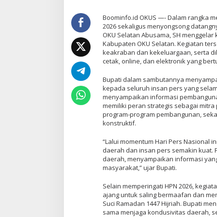
Boominfo.id OKUS —- Dalam rangka me
2026 sekaligus menyongsong datangnya
OKU Selatan Abusama, SH menggelar ke
Kabupaten OKU Selatan. Kegiatan ter
keakraban dan kekeluargaan, serta dih
cetak, online, dan elektronik yang bert
Bupati dalam sambutannya menyampai
kepada seluruh insan pers yang selama
menyampaikan informasi pembanguna
memiliki peran strategis sebagai mit
program-program pembangunan, sekali
konstruktif.
“Lalui momentum Hari Pers Nasional in
daerah dan insan pers semakin kuat.
daerah, menyampaikan informasi yang
masyarakat,” ujar Bupati.
Selain memperingati HPN 2026, kegiata
ajang untuk saling bermaafan dan me
Suci Ramadan 1447 Hijriah. Bupati me
sama menjaga kondusivitas daerah, s