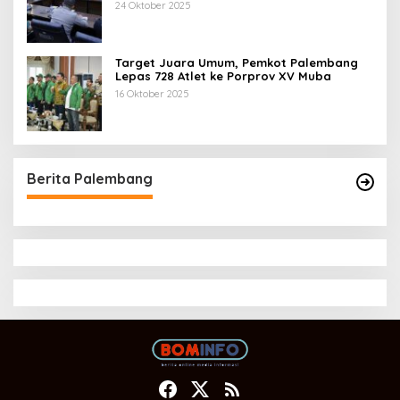
Tahun 2025
24 Oktober 2025
Target Juara Umum, Pemkot Palembang
Lepas 728 Atlet ke Porprov XV Muba
16 Oktober 2025
Berita Palembang