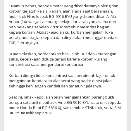
” Namun nahas, sepeda motor yang dikendarainya oleng dan
korban terjatuh ke sisi kanan jalan. Pada saat bersamaan,
mobil truk Hino losbak BG-9016-BYU yang dikemudikan Al Ala
Anhar (24), warga Lampung, melaju dari arah yang sama dan
ban belakang sebelah kiri truk tersebut melindas bagian
kepala korban. Akibat kejadian itu, korban mengalami luka
berat pada bagian kepala dan dinyatakan meninggal dunia di
TKP, ” terangnya.
Ia menjelaskan, berdasarkan hasil olah TKP dan keterangan
saksi, kecelakaan diduga terjadi karena korban kurang
konsentrasi saat mengendarai kendaraan.
Korban diduga tidak konsentrasi saat berpindah lajur untuk
menghindari kendaraan alat berat yang parkir di sisi jalan,
sehingga kehilangan kendali dan terjatuh,” jelasnya.
Saat ini, pihak kepolisian telah mengamankan barang bukti
berupa satu unit mobil truk Hino BG-9016-BYU, satu unit sepeda
motor Honda Beat BG-5636-XJ, satu lembar STNK truk, serta SIM
BII Umum milik sopir truk.