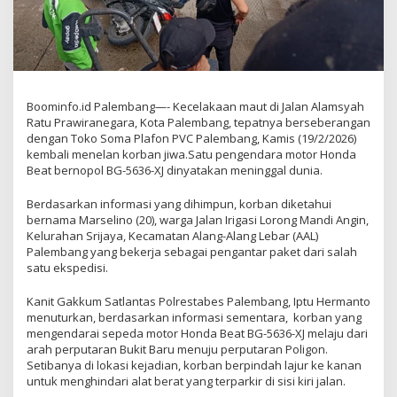
Boominfo.id Palembang—- Kecelakaan maut di Jalan Alamsyah
Ratu Prawiranegara, Kota Palembang, tepatnya berseberangan
dengan Toko Soma Plafon PVC Palembang, Kamis (19/2/2026)
kembali menelan korban jiwa.Satu pengendara motor Honda
Beat bernopol BG-5636-XJ dinyatakan meninggal dunia.
Berdasarkan informasi yang dihimpun, korban diketahui
bernama Marselino (20), warga Jalan Irigasi Lorong Mandi Angin,
Kelurahan Srijaya, Kecamatan Alang-Alang Lebar (AAL)
Palembang yang bekerja sebagai pengantar paket dari salah
satu ekspedisi.
Kanit Gakkum Satlantas Polrestabes Palembang, Iptu Hermanto
menuturkan, berdasarkan informasi sementara, korban yang
mengendarai sepeda motor Honda Beat BG-5636-XJ melaju dari
arah perputaran Bukit Baru menuju perputaran Poligon.
Setibanya di lokasi kejadian, korban berpindah lajur ke kanan
untuk menghindari alat berat yang terparkir di sisi kiri jalan.