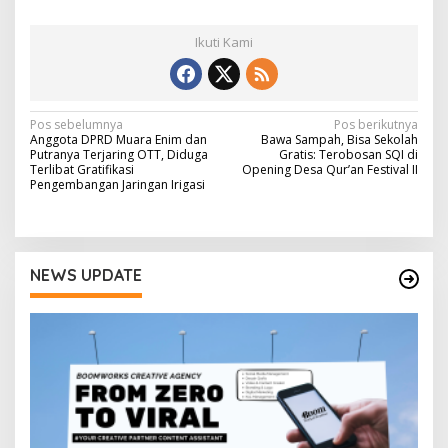
Ikuti Kami
N
Pos sebelumnya
Pos berikutnya
Anggota DPRD Muara Enim dan
Bawa Sampah, Bisa Sekolah
a
Putranya Terjaring OTT, Diduga
Gratis: Terobosan SQI di
Terlibat Gratifikasi
Opening Desa Qur’an Festival II
v
Pengembangan Jaringan Irigasi
i
g
a
NEWS UPDATE
s
i
p
o
s