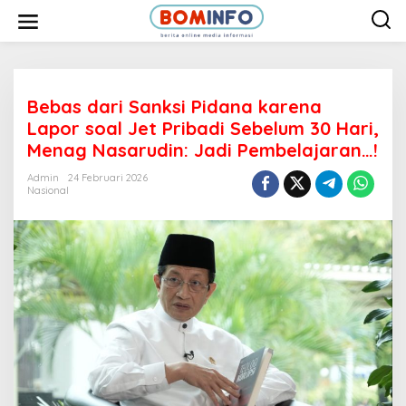
L
e
w
a
t
i
k
e
Bebas dari Sanksi Pidana karena
k
Lapor soal Jet Pribadi Sebelum 30 Hari,
o
n
Menag Nasarudin: Jadi Pembelajaran…!
t
e
Admin
24 Februari 2026
n
Nasional