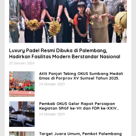
Luxury Padel Resmi Dibuka di Palembang,
Hadirkan Fasilitas Modern Berstandar Nasional
23 Januari 2026
Atlit Panjat Tebing OKUS Sumbang Medali
Emas di Porprov XV Sumsel Tahun 2025.
24 Oktober 2025
Pemkab OKUS Gelar Rapat Persiapan
Kegiatan SRGF ke-VII dan FDR ke-XXIV
Tahun 2025
24 Oktober 2025
Target Juara Umum, Pemkot Palembang