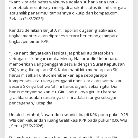
“Nanti kita ada batas waktunya adalah 30 hari kerja untuk
menetapkan statusnya menjadi apakah status itu milik negara
atau milik penerima,” tambahnya dikutip dari kompas.com,
Selasa (24/2/2026).
Kendati demikian lanjut Arif, laporan dugaan gratifikasi di
tingkat menteri akan diproses secara berjenjang sampai di
tingkat pimpinan KPK.
” Jika nanti dinyatakan fasilitas jet pribadi itu ditetapkan
sebagai milik negara maka Menag Nasaruddin Umar harus
memberikan uang pengganti sesuai dengan Surat Keputusan
(SK) yang ditetapkan KPK. Kalau nanti kita menetapkan SK
harus misalkan untuk memberikan apa sebagai apa
kompensasi atau uang pengganti nanti kita akan sampaikan
secara SK-nya bahwa ‘oh ini harus diganti sekian gitu.’ Dia
harus menyampaikan itu. Gitu. Jadi rill-nya gitu. Itu karena
gratifikasi adalah ranahnya di sini adalah fungsi sebagai
pencegahan,” ucap dia.
Untuk diketahui, Nasaruddin sendiri tiba di KPK pada pukul 9.28
WIB dan keluar dari ruang Gratifikasi KPK pada pukul 10.06 WIB
, Senin (23/2/2026) .
Dalam kesempatannya bersama awak media, Nasaruddin