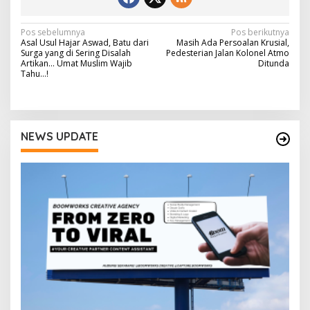
N
Pos sebelumnya
Pos berikutnya
Asal Usul Hajar Aswad, Batu dari
Masih Ada Persoalan Krusial,
a
Surga yang di Sering Disalah
Pedesterian Jalan Kolonel Atmo
Artikan… Umat Muslim Wajib
Ditunda
v
Tahu…!
i
g
a
NEWS UPDATE
s
i
p
o
s