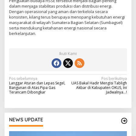
Penguatan budaya HSSE tersebut menjadi bagian penting
dalam menjaga stabilitas produksi dan distribusi energi.
Dengan operasional yang aman dan terkelola secara
konsisten, kilang terus berupaya menopang kebutuhan energi
masyarakat di wilayah Sumatera Bagian Selatan (Sumbagsel)
serta mendukung ketahanan energi nasional secara
berkelanjutan.
Ikuti Kami
N
Pos sebelumnya
Pos berikutnya
Langgar Aturan dan Lepas Segel,
UAS Bakal Hadir Mengisi Tabligh
a
Bangunan di Atas Pipa Gas
Akbar di Kabupaten OKUS, Ini
Terancam Dibongkar
Jadwalnya…!
v
i
g
NEWS UPDATE
a
s