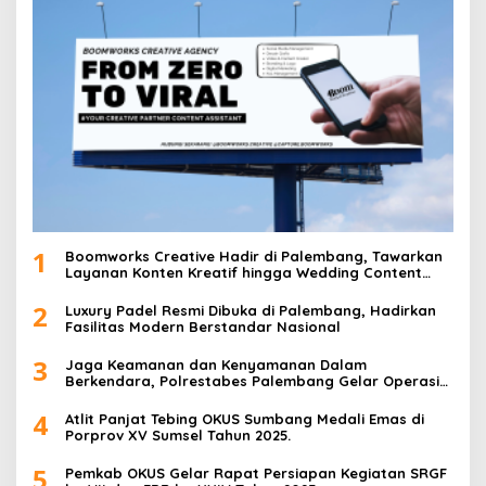
i
p
o
s
1
Boomworks Creative Hadir di Palembang, Tawarkan
Layanan Konten Kreatif hingga Wedding Content
Creator
2
Luxury Padel Resmi Dibuka di Palembang, Hadirkan
Fasilitas Modern Berstandar Nasional
3
Jaga Keamanan dan Kenyamanan Dalam
Berkendara, Polrestabes Palembang Gelar Operasi
Zebra Musi 2025
4
Atlit Panjat Tebing OKUS Sumbang Medali Emas di
Porprov XV Sumsel Tahun 2025.
5
Pemkab OKUS Gelar Rapat Persiapan Kegiatan SRGF