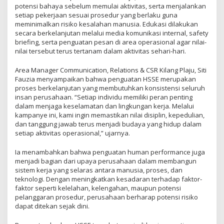
potensi bahaya sebelum memulai aktivitas, serta menjalankan
setiap pekerjaan sesuai prosedur yang berlaku guna
meminimalkan risiko kesalahan manusia. Edukasi dilakukan
secara berkelanjutan melalui media komunikasi internal, safety
briefing, serta penguatan pesan di area operasional agar nilai-
nilai tersebut terus tertanam dalam aktivitas sehari-hari.
Area Manager Communication, Relations & CSR Kilang Plaju, Siti
Fauzia menyampaikan bahwa penguatan HSSE merupakan
proses berkelanjutan yang membutuhkan konsistensi seluruh
insan perusahaan. “Setiap individu memiliki peran penting
dalam menjaga keselamatan dan lingkungan kerja. Melalui
kampanye ini, kami ingin memastikan nilai disiplin, kepedulian,
dan tanggung jawab terus menjadi budaya yang hidup dalam
setiap aktivitas operasional,” ujarnya.
Ia menambahkan bahwa penguatan human performance juga
menjadi bagian dari upaya perusahaan dalam membangun
sistem kerja yang selaras antara manusia, proses, dan
teknologi. Dengan meningkatkan kesadaran terhadap faktor-
faktor seperti kelelahan, kelengahan, maupun potensi
pelanggaran prosedur, perusahaan berharap potensi risiko
dapat ditekan sejak dini.