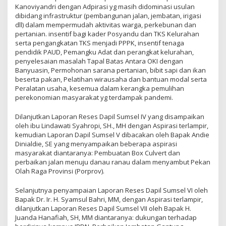
Kanoviyandri dengan Adpirasi yg masih didominasi usulan
dibidang infrastruktur (pembangunan jalan, jembatan, irigasi
dll) dalam mempermudah aktivitas warga, perkebunan dan
pertanian. insentif bagi kader Posyandu dan TKS Kelurahan
serta pengangkatan TKS menjadi PPPK, insentif tenaga
pendidik PAUD, Pemangku Adat dan perangkat kelurahan,
penyelesaian masalah Tapal Batas Antara OKI dengan
Banyuasin, Permohonan sarana pertanian, bibit sapi dan ikan
beserta pakan, Pelatihan wirausaha dan bantuan modal serta
Peralatan usaha, kesemua dalam kerangka pemulihan
perekonomian masyarakat yg terdampak pandemi.
Dilanjutkan Laporan Reses Dapil Sumsel IV yang disampaikan
oleh ibu Lindawati Syahropi, SH., MH dengan Aspirasi terlampir,
kemudian Laporan Dapil Sumsel V dibacakan oleh Bapak Andie
Dinialdie, SE yang menyampaikan beberapa aspirasi
masyarakat diantaranya: Pembuatan Box Culvert dan
perbaikan jalan menuju danau ranau dalam menyambut Pekan
Olah Raga Provinsi (Porprov).
Selanjutnya penyampaian Laporan Reses Dapil Sumsel VI oleh
Bapak Dr. Ir. H. Syamsul Bahri, MM, dengan Aspirasi terlampir,
dilanjutkan Laporan Reses Dapil Sumsel VII oleh Bapak H.
Juanda Hanafiah, SH, MM diantaranya: dukungan terhadap