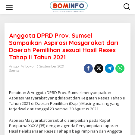
L
e
w
a
t
i
k
e
Anggota DPRD Prov. Sumsel
k
Sampaikan Aspirasi Masyarakat dari
o
n
Daerah Pemilihan sesuai Hasil Reses
t
Tahap II Tahun 2021
e
n
Ansyor Wibowo
6 September 2021
Sumsel
Pimpinan & Anggota DPRD Prov. Sumsel menyampaikan
Aspirasi Masyarakat yang didapat dari Kegiatan Reses Tahap II
Tahun 2021 di Daerah Pemilihan (Dapil) Masing-masing yang
terjadwal dari tanggal 23 sampai 30 Agustus 2021.
Aspirasi Masyarakat tersebut disampaikan pada Rapat
Paripurna XXXV (35) dengan agenda Penyampaian Laporan
Hasil Pelaksanaan Reses Tahap II bagi Pimpinan dan Anggota