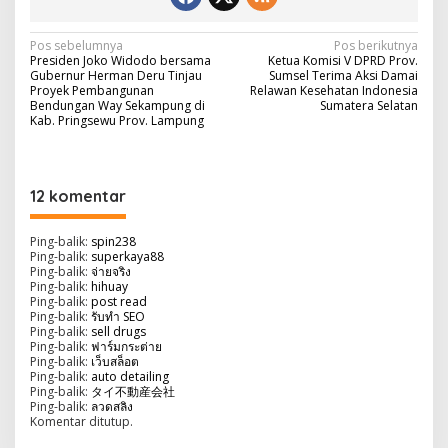
N
Pos sebelumnya
Pos berikutnya
Presiden Joko Widodo bersama
Ketua Komisi V DPRD Prov.
a
Gubernur Herman Deru Tinjau
Sumsel Terima Aksi Damai
Proyek Pembangunan
Relawan Kesehatan Indonesia
v
Bendungan Way Sekampung di
Sumatera Selatan
Kab. Pringsewu Prov. Lampung
i
g
a
12 komentar
s
i
Ping-balik:
spin238
Ping-balik:
superkaya88
p
Ping-balik:
จ่ายจริง
Ping-balik:
hihuay
o
Ping-balik:
post read
Ping-balik:
รับทำ SEO
s
Ping-balik:
sell drugs
Ping-balik:
ฟาร์มกระต่าย
Ping-balik:
เว็บสล็อต
Ping-balik:
auto detailing
Ping-balik:
タイ不動産会社
Ping-balik:
ลวดสลิง
Komentar ditutup.