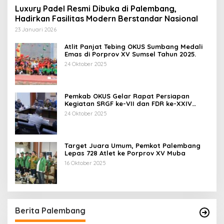
Luxury Padel Resmi Dibuka di Palembang,
Hadirkan Fasilitas Modern Berstandar Nasional
23 Januari 2026
Atlit Panjat Tebing OKUS Sumbang Medali
Emas di Porprov XV Sumsel Tahun 2025.
24 Oktober 2025
Pemkab OKUS Gelar Rapat Persiapan
Kegiatan SRGF ke-VII dan FDR ke-XXIV
Tahun 2025
24 Oktober 2025
Target Juara Umum, Pemkot Palembang
Lepas 728 Atlet ke Porprov XV Muba
16 Oktober 2025
Berita Palembang