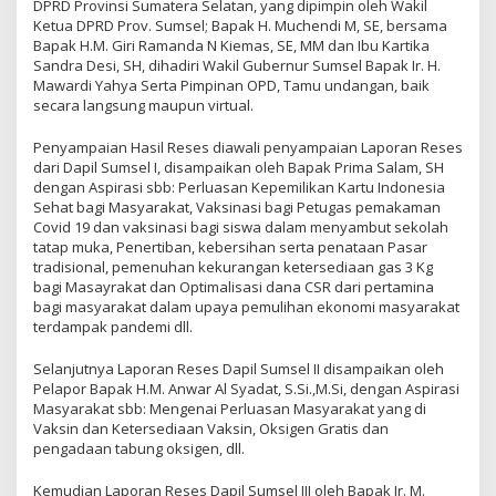
DPRD Provinsi Sumatera Selatan, yang dipimpin oleh Wakil
Ketua DPRD Prov. Sumsel; Bapak H. Muchendi M, SE, bersama
Bapak H.M. Giri Ramanda N Kiemas, SE, MM dan Ibu Kartika
Sandra Desi, SH, dihadiri Wakil Gubernur Sumsel Bapak Ir. H.
Mawardi Yahya Serta Pimpinan OPD, Tamu undangan, baik
secara langsung maupun virtual.
Penyampaian Hasil Reses diawali penyampaian Laporan Reses
dari Dapil Sumsel I, disampaikan oleh Bapak Prima Salam, SH
dengan Aspirasi sbb: Perluasan Kepemilikan Kartu Indonesia
Sehat bagi Masyarakat, Vaksinasi bagi Petugas pemakaman
Covid 19 dan vaksinasi bagi siswa dalam menyambut sekolah
tatap muka, Penertiban, kebersihan serta penataan Pasar
tradisional, pemenuhan kekurangan ketersediaan gas 3 Kg
bagi Masayrakat dan Optimalisasi dana CSR dari pertamina
bagi masyarakat dalam upaya pemulihan ekonomi masyarakat
terdampak pandemi dll.
Selanjutnya Laporan Reses Dapil Sumsel II disampaikan oleh
Pelapor Bapak H.M. Anwar Al Syadat, S.Si.,M.Si, dengan Aspirasi
Masyarakat sbb: Mengenai Perluasan Masyarakat yang di
Vaksin dan Ketersediaan Vaksin, Oksigen Gratis dan
pengadaan tabung oksigen, dll.
Kemudian Laporan Reses Dapil Sumsel III oleh Bapak Ir. M.