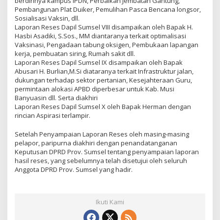
berdirinya kampus IPDN, Perbaikan Jembatan Gantung,
Pembangunan Plat Duiker, Pemulihan Pasca Bencana longsor,
Sosialisasi Vaksin, dll.
Laporan Reses Dapil Sumsel VIII disampaikan oleh Bapak H.
Hasbi Asadiki, S.Sos., MM diantaranya terkait optimalisasi
Vaksinasi, Pengadaan tabung oksigen, Pembukaan lapangan
kerja, pembuatan siring, Rumah sakit dll.
Laporan Reses Dapil Sumsel IX disampaikan oleh Bapak
Abusari H. Burlian,M.Si diataranya terkait Infrastruktur jalan,
dukungan terhadap sektor pertanian, Kesejahteraan Guru,
permintaan alokasi APBD diperbesar untuk Kab. Musi
Banyuasin dll. Serta diakhiri
Laporan Reses Dapil Sumsel X oleh Bapak Herman dengan
rincian Aspirasi terlampir.
Setelah Penyampaian Laporan Reses oleh masing-masing
pelapor, paripurna diakhiri dengan penandatanganan
Keputusan DPRD Prov. Sumsel tentang penyampaian laporan
hasil reses, yang sebelumnya telah disetujui oleh seluruh
Anggota DPRD Prov. Sumsel yang hadir.
Ikuti Kami