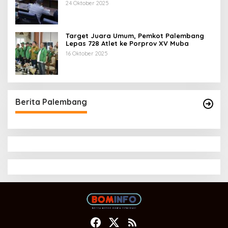
Tahun 2025
24 Oktober 2025
Target Juara Umum, Pemkot Palembang
Lepas 728 Atlet ke Porprov XV Muba
16 Oktober 2025
Berita Palembang