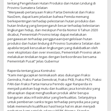
tentang Pengelolaan Hutan Produksi dan Hutan Lindung di
Provinsi Sumatera Selatan
”Menjawab pertanyaan Fraksi Partai Demokrat dan Fraksi
NasDem, dapat kami jelaskan bahwa Pemda memang
berkepentingan terhadap pelestarian hutan produksi dan
hutan lindung yang berpengaruh besar terhadap kelestarian
lingkungan hidup, dan meskipun Perda Nomor 6 Tahun 2020
dicabut, Pemerintah Provinsi tetap dapat melakukan
pengawasan terhadap penggunaan/pengelolaan hutan
produksi dan hutan lindung di Provinsi Sumatera Selatan dan
apabila terjadi kerusakan lingkungan yang diakibatkan oleh
over eksploitasi dan over investasi, Pemerintah Provinsi akan
melakukan tindakan tegas dengan berkoordinasi bersama
Pemerintah Pusat” Jelas Gubernur
Raperda tentang Jasa Kontruksi
“Kami mengucapkan terimakasih atas dukungan Fraksi
Gerindra, Fraksi Partai Demokrat, Fraksi PKB, Fraksi PKS, Fraksi
PAN dan Fraksi Partai Hanura Perindo agar Ranperda ini
menjadi patokan bagi mutu dan kualitas jasa konstruksi yang
diharapkan dapat menghasilkan produk akhir berupa
bangunan atau infrastruktur yang berkualitas. Selanjutnya
untuk pemberian sanksi tegas terhadap penyedia jasa yang
tidak memenuhi kualifikasi hasil kerja hal ini akan menjadi
perhatian kami setelah adanya NSPK (Norma, Standar,