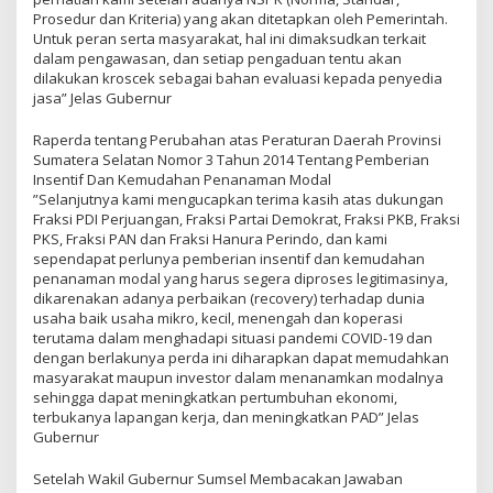
Prosedur dan Kriteria) yang akan ditetapkan oleh Pemerintah.
Untuk peran serta masyarakat, hal ini dimaksudkan terkait
dalam pengawasan, dan setiap pengaduan tentu akan
dilakukan kroscek sebagai bahan evaluasi kepada penyedia
jasa” Jelas Gubernur
Raperda tentang Perubahan atas Peraturan Daerah Provinsi
Sumatera Selatan Nomor 3 Tahun 2014 Tentang Pemberian
Insentif Dan Kemudahan Penanaman Modal
”Selanjutnya kami mengucapkan terima kasih atas dukungan
Fraksi PDI Perjuangan, Fraksi Partai Demokrat, Fraksi PKB, Fraksi
PKS, Fraksi PAN dan Fraksi Hanura Perindo, dan kami
sependapat perlunya pemberian insentif dan kemudahan
penanaman modal yang harus segera diproses legitimasinya,
dikarenakan adanya perbaikan (recovery) terhadap dunia
usaha baik usaha mikro, kecil, menengah dan koperasi
terutama dalam menghadapi situasi pandemi СOVID-19 dan
dengan berlakunya perda ini diharapkan dapat memudahkan
masyarakat maupun investor dalam menanamkan modalnya
sehingga dapat meningkatkan pertumbuhan ekonomi,
terbukanya lapangan kerja, dan meningkatkan PAD” Jelas
Gubernur
Setelah Wakil Gubernur Sumsel Membacakan Jawaban