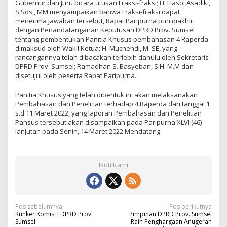
Gubernur dan Juru bicara utusan Fraksi-fraksi; H. Hasbi Asadiki,
S.Sos., MM menyampaikan bahwa Fraksi-fraksi dapat
menerima Jawaban tersebut, Rapat Paripurna pun diakhiri
dengan Penandatanganan Keputusan DPRD Prov. Sumsel
tentang pembentukan Panitia Khusus pembahasan 4 Raperda
dimaksud oleh Wakil Ketua; H. Muchendi, M. SE, yang
rancangannya telah dibacakan terlebih dahulu oleh Sekretaris
DPRD Prov. Sumsel; Ramadhan S. Basyeban, S.H. M.M dan
disetujui oleh peserta Rapat Paripurna.
Panitia Khusus yang telah dibentuk ini akan melaksanakan
Pembahasan dan Penelitian terhadap 4 Raperda dari tanggal 1
s.d 11 Maret 2022, yang laporan Pembahasan dan Penelitian
Pansus tersebut akan disampaikan pada Paripurna XLVI (46)
lanjutan pada Senin, 14 Maret 2022 Mendatang.
Ikuti Kami
N
Pos sebelumnya
Pos berikutnya
Kunker Komisi I DPRD Prov.
Pimpinan DPRD Prov. Sumsel
a
Sumsel
Raih Penghargaan Anugerah