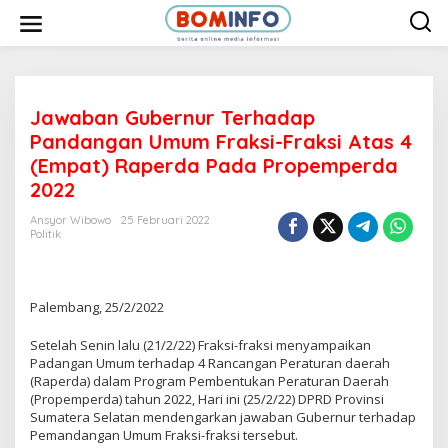
L
e
w
a
t
i
k
e
Jawaban Gubernur Terhadap
k
Pandangan Umum Fraksi-Fraksi Atas 4
o
n
(Empat) Raperda Pada Propemperda
t
2022
e
n
Ansyor Wibowo
25 Februari 2022
Politik
Palembang, 25/2/2022
Setelah Senin lalu (21/2/22) Fraksi-fraksi menyampaikan
Padangan Umum terhadap 4 Rancangan Peraturan daerah
(Raperda) dalam Program Pembentukan Peraturan Daerah
(Propemperda) tahun 2022, Hari ini (25/2/22) DPRD Provinsi
Sumatera Selatan mendengarkan jawaban Gubernur terhadap
Pemandangan Umum Fraksi-fraksi tersebut.