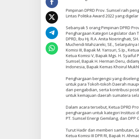
Pimpinan DPRD Prov. Sumsel raih pe
Lintas Politika Award 2022 yang digelar
Sebanyak 5 orang Pimpinan DPRD Prov.
Penghargaan Kategori Legislator dan T
DPRD, Ibu Hj. R.A. Anita Noeringhati, S
Muchendi Mahzareki, SE., Selanjutnya 
Komisi III, Bapak M. Yansuri, S.Ip., Ket
Ketua Komisi V, Bapak Mgs. H. Syaiful 
Sumsel, Bapak H. Herman Deru, didampin
Indonesia, Bapak Kemas Khoirul Mukhl
Penghargaan bergengsi yang diseleng
untuk para Tokoh-tokoh Daerah maupun
dan pengabdian, serta kontribusi posit
untuk kemajuan daerah sumatera sela
Dalam acara tersebut, Ketua DPRD Pr
penghargaan untuk kategori Institusi d
PT. Sumsel Energi Gemilang, dan DPP 
Turut Hadir dan memberi sambutan, G
Ketua Komisi III DPR RI, Bapak H. Ahma