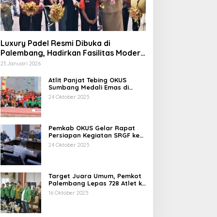
Luxury Padel Resmi Dibuka di
Palembang, Hadirkan Fasilitas Modern
Berstandar Nasional
23 Januari 2026
Atlit Panjat Tebing OKUS
Sumbang Medali Emas di
Porprov XV Sumsel Tahun
24 Oktober 2025
2025.
Pemkab OKUS Gelar Rapat
Persiapan Kegiatan SRGF ke-
VII dan FDR ke-XXIV Tahun
24 Oktober 2025
2025
Target Juara Umum, Pemkot
Palembang Lepas 728 Atlet ke
Porprov XV Muba
16 Oktober 2025