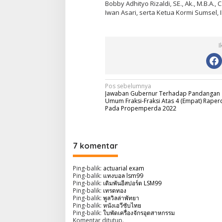
Bobby Adhityo Rizaldi, SE., Ak., M.B.A., 
Iwan Asari, serta Ketua Kormi Sumsel,
I
N
Pos sebelumnya
Jawaban Gubernur Terhadap Pandangan
a
Umum Fraksi-Fraksi Atas 4 (Empat) Raper
Pada Propemperda 2022
v
i
g
7 komentar
a
Ping-balik:
actuarial exam
s
Ping-balik:
แทงบอล lsm99
i
Ping-balik:
เดิมพันอีสปอร์ต LSM99
Ping-balik:
เทรดทอง
p
Ping-balik:
พูลวิลล่าพัทยา
Ping-balik:
หนังเอวีซับไทย
o
Ping-balik:
ใบพัดเครื่องจักรอุตสาหกรรม
Komentar ditutup.