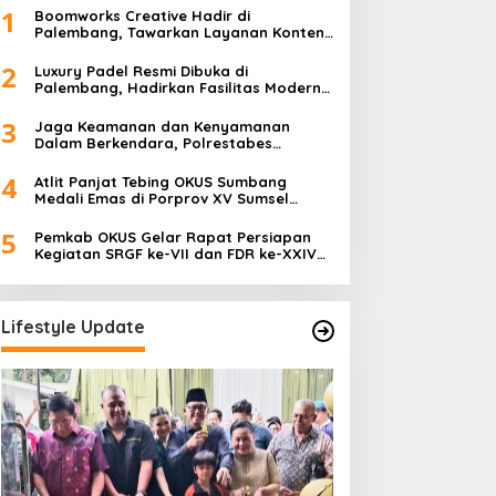
1
Boomworks Creative Hadir di
Palembang, Tawarkan Layanan Konten
Kreatif hingga Wedding Content
Creator
2
Luxury Padel Resmi Dibuka di
Palembang, Hadirkan Fasilitas Modern
Berstandar Nasional
3
Jaga Keamanan dan Kenyamanan
Dalam Berkendara, Polrestabes
Palembang Gelar Operasi Zebra Musi
2025
4
Atlit Panjat Tebing OKUS Sumbang
Medali Emas di Porprov XV Sumsel
Tahun 2025.
5
Pemkab OKUS Gelar Rapat Persiapan
Kegiatan SRGF ke-VII dan FDR ke-XXIV
Tahun 2025
Lifestyle Update