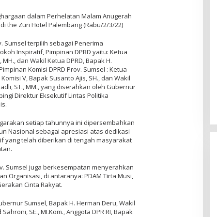
nghargaan dalam Perhelatan Malam Anugerah
 di the Zuri Hotel Palembang (Rabu/2/3/22)
 Sumsel terpilih sebagai Penerima
okoh Inspiratif, Pimpinan DPRD yaitu: Ketua
H., MH., dan Wakil Ketua DPRD, Bapak H.
Pimpinan Komisi DPRD Prov. Sumsel : Ketua
ua Komisi V, Bapak Susanto Ajis, SH., dan Wakil
Padli, ST., MM., yang diserahkan oleh Gubernur
gi Direktur Eksekutif Lintas Politika
is.
garakan setiap tahunnya ini dipersembahkan
 Nasional sebagai apresiasi atas dedikasi
if yang telah diberikan di tengah masyarakat
tan.
ov. Sumsel juga berkesempatan menyerahkan
an Organisasi, di antaranya: PDAM Tirta Musi,
Gerakan Cinta Rakyat.
ubernur Sumsel, Bapak H. Herman Deru, Wakil
d Sahroni, SE., MI.Kom., Anggota DPR RI, Bapak