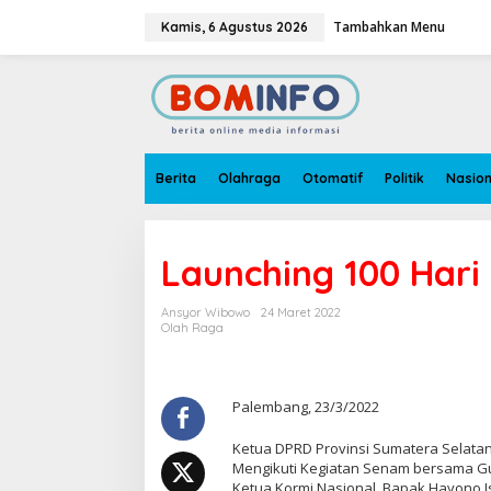
L
e
Tambahkan Menu
Kamis, 6 Agustus 2026
w
a
t
i
k
e
k
o
n
Berita
Olahraga
Otomatif
Politik
Nasion
t
e
n
Launching 100 Hari
Ansyor Wibowo
24 Maret 2022
Olah Raga
Palembang, 23/3/2022
Ketua DPRD Provinsi Sumatera Selatan, I
Mengikuti Kegiatan Senam bersama Gu
Ketua Kormi Nasional, Bapak Hayono I