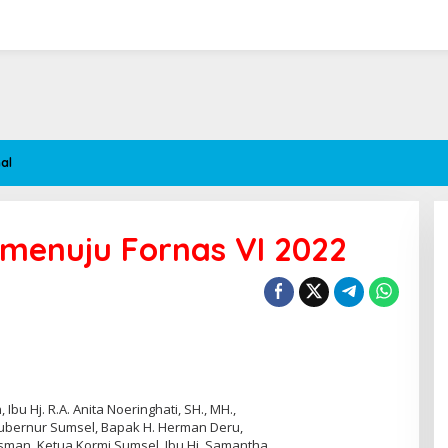
al
 menuju Fornas VI 2022
bu Hj. R.A. Anita Noeringhati, SH., MH.,
bernur Sumsel, Bapak H. Herman Deru,
sman, Ketua Kormi Sumsel, Ibu Hj. Samantha