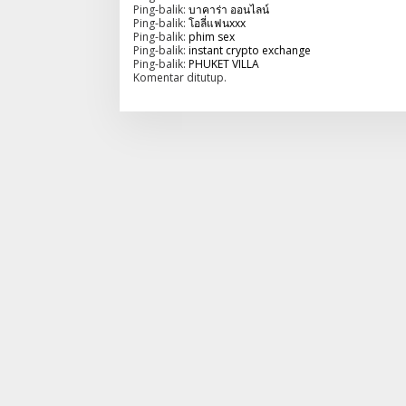
Ping-balik:
บาคาร่า ออนไลน์
o
Ping-balik:
โอลี่แฟนxxx
Ping-balik:
phim sex
s
Ping-balik:
instant crypto exchange
Ping-balik:
PHUKET VILLA
Komentar ditutup.