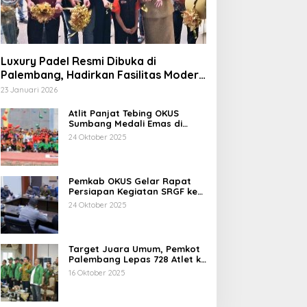
Luxury Padel Resmi Dibuka di
Palembang, Hadirkan Fasilitas Modern
Berstandar Nasional
23 Januari 2026
Atlit Panjat Tebing OKUS
Sumbang Medali Emas di
Porprov XV Sumsel Tahun
24 Oktober 2025
2025.
Pemkab OKUS Gelar Rapat
Persiapan Kegiatan SRGF ke-
VII dan FDR ke-XXIV Tahun
24 Oktober 2025
2025
Target Juara Umum, Pemkot
Palembang Lepas 728 Atlet ke
Porprov XV Muba
16 Oktober 2025