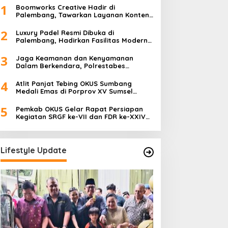
1
Boomworks Creative Hadir di
Palembang, Tawarkan Layanan Konten
Kreatif hingga Wedding Content
Creator
2
Luxury Padel Resmi Dibuka di
Palembang, Hadirkan Fasilitas Modern
Berstandar Nasional
3
Jaga Keamanan dan Kenyamanan
Dalam Berkendara, Polrestabes
Palembang Gelar Operasi Zebra Musi
2025
4
Atlit Panjat Tebing OKUS Sumbang
Medali Emas di Porprov XV Sumsel
Tahun 2025.
5
Pemkab OKUS Gelar Rapat Persiapan
Kegiatan SRGF ke-VII dan FDR ke-XXIV
Tahun 2025
Lifestyle Update