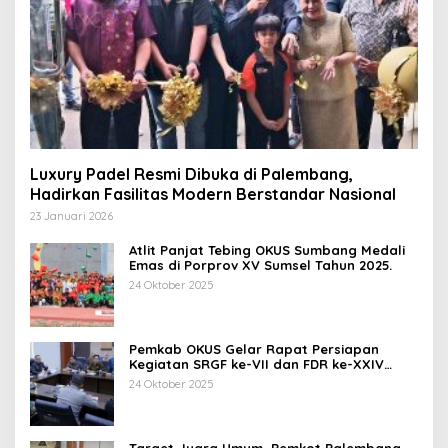
Luxury Padel Resmi Dibuka di Palembang,
Hadirkan Fasilitas Modern Berstandar Nasional
23 Januari 2026
Atlit Panjat Tebing OKUS Sumbang Medali
Emas di Porprov XV Sumsel Tahun 2025.
24 Oktober 2025
Pemkab OKUS Gelar Rapat Persiapan
Kegiatan SRGF ke-VII dan FDR ke-XXIV
Tahun 2025
24 Oktober 2025