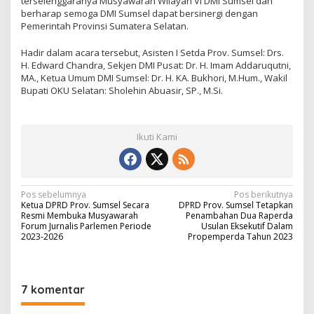
terselenggaranya Musyawarah Wilayah VI DMI Sumsel dan
berharap semoga DMI Sumsel dapat bersinergi dengan
Pemerintah Provinsi Sumatera Selatan.
Hadir dalam acara tersebut, Asisten I Setda Prov. Sumsel: Drs.
H. Edward Chandra, Sekjen DMI Pusat: Dr. H. Imam Addaruqutni,
MA., Ketua Umum DMI Sumsel: Dr. H. KA. Bukhori, M.Hum., Wakil
Bupati OKU Selatan: Sholehin Abuasir, SP., M.Si.
Ikuti Kami
N
Pos sebelumnya
Pos berikutnya
Ketua DPRD Prov. Sumsel Secara
DPRD Prov. Sumsel Tetapkan
a
Resmi Membuka Musyawarah
Penambahan Dua Raperda
Forum Jurnalis Parlemen Periode
Usulan Eksekutif Dalam
v
2023-2026
Propemperda Tahun 2023
i
g
7 komentar
a