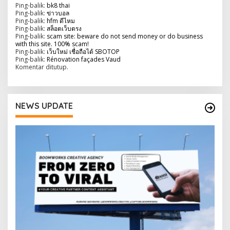
s
Ping-balik:
bk8 thai
i
Ping-balik:
ข่าวบอล
Ping-balik:
hfm ดีไหม
p
Ping-balik:
สล็อตเว็บตรง
Ping-balik:
scam site: beware do not send money or do business
o
with this site. 100% scam!
Ping-balik:
เว็บใหม่ เชื่อถือได้ SBOTOP
s
Ping-balik:
Rénovation façades Vaud
Komentar ditutup.
NEWS UPDATE