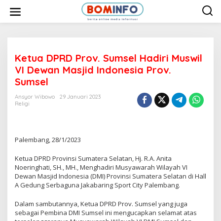
L
e
w
a
t
i
k
e
Ketua DPRD Prov. Sumsel Hadiri Muswil
k
VI Dewan Masjid Indonesia Prov.
o
n
Sumsel
t
e
Ansyor Wibowo
29 Januari 2023
n
Religi
Palembang, 28/1/2023
Ketua DPRD Provinsi Sumatera Selatan, Hj. R.A. Anita
Noeringhati, SH., MH., Menghadiri Musyawarah Wilayah VI
Dewan Masjid Indonesia (DMI) Provinsi Sumatera Selatan di Hall
A Gedung Serbaguna Jakabaring Sport City Palembang.
Dalam sambutannya, Ketua DPRD Prov. Sumsel yang juga
sebagai Pembina DMI Sumsel ini mengucapkan selamat atas