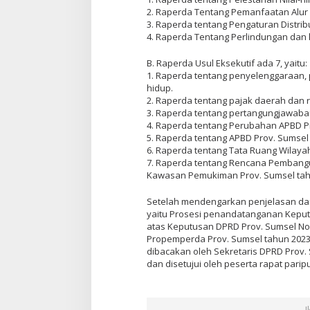
2. Raperda Tentang Pemanfaatan Alur 
3. Raperda tentang Pengaturan Distribu
4. Raperda Tentang Perlindungan dan k
B. Raperda Usul Eksekutif ada 7, yaitu:
1. Raperda tentang penyelenggaraan,
hidup.
2. Raperda tentang pajak daerah dan r
3. Raperda tentang pertangungjawaba
4. Raperda tentang Perubahan APBD Pr
5. Raperda tentang APBD Prov. Sumsel 
6. Raperda tentang Tata Ruang Wilaya
7. Raperda tentang Rencana Pemba
Kawasan Pemukiman Prov. Sumsel tah
Setelah mendengarkan penjelasan dari
yaitu Prosesi penandatanganan Kepu
atas Keputusan DPRD Prov. Sumsel No
Propemperda Prov. Sumsel tahun 2023,
dibacakan oleh Sekretaris DPRD Prov.
dan disetujui oleh peserta rapat parip
I