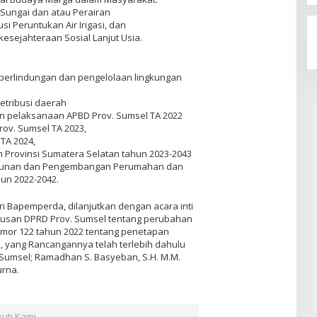
Sungai dan atau Perairan
si Peruntukan Air Irigasi, dan
esejahteraan Sosial Lanjut Usia.
 perlindungan dan pengelolaan lingkungan
etribusi daerah
n pelaksanaan APBD Prov. Sumsel TA 2022
ov. Sumsel TA 2023,
TA 2024,
h Provinsi Sumatera Selatan tahun 2023-2043
ngunan dan Pengembangan Perumahan dan
un 2022-2042.
 Bapemperda, dilanjutkan dengan acara inti
tusan DPRD Prov. Sumsel tentang perubahan
mor 122 tahun 2022 tentang penetapan
 yang Rancangannya telah terlebih dahulu
 Sumsel; Ramadhan S. Basyeban, S.H. M.M.
urna.
kuti Kami