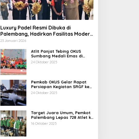
Luxury Padel Resmi Dibuka di
Palembang, Hadirkan Fasilitas Modern
Berstandar Nasional
23 Januari 2026
Atlit Panjat Tebing OKUS
Sumbang Medali Emas di
Porprov XV Sumsel Tahun
24 Oktober 2025
2025.
Pemkab OKUS Gelar Rapat
Persiapan Kegiatan SRGF ke-
VII dan FDR ke-XXIV Tahun
24 Oktober 2025
2025
Target Juara Umum, Pemkot
Palembang Lepas 728 Atlet ke
Porprov XV Muba
16 Oktober 2025