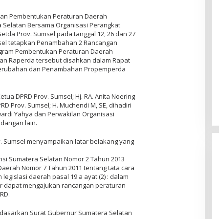
dan Pembentukan Peraturan Daerah
 Selatan Bersama Organisasi Perangkat
etda Prov. Sumsel pada tanggal 12, 26 dan 27
msel tetapkan Penambahan 2 Rancangan
ogram Pembentukan Peraturan Daerah
an Raperda tersebut disahkan dalam Rapat
 Perubahan dan Penambahan Propemperda
Ketua DPRD Prov. Sumsel; Hj. RA. Anita Noering
RD Prov. Sumsel; H. Muchendi M, SE, dihadiri
wardi Yahya dan Perwakilan Organisasi
dangan lain.
. Sumsel menyampaikan latar belakang yang
nsi Sumatera Selatan Nomor 2 Tahun 2013
aerah Nomor 7 Tahun 2011 tentang tata cara
gislasi daerah pasal 19 a ayat (2) : dalam
ur dapat mengajukan rancangan peraturan
PRD.
dasarkan Surat Gubernur Sumatera Selatan