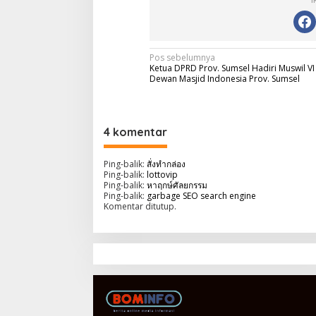
N
Pos sebelumnya
Ketua DPRD Prov. Sumsel Hadiri Muswil VI
a
Dewan Masjid Indonesia Prov. Sumsel
v
i
4 komentar
g
a
Ping-balik:
สั่งทำกล่อง
Ping-balik:
lottovip
s
Ping-balik:
หาฤกษ์ศัลยกรรม
i
Ping-balik:
garbage SEO search engine
Komentar ditutup.
p
o
s