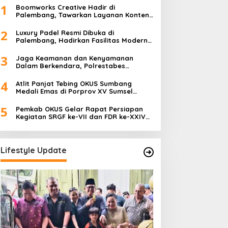
1
Boomworks Creative Hadir di
Palembang, Tawarkan Layanan Konten
Kreatif hingga Wedding Content
Creator
2
Luxury Padel Resmi Dibuka di
Palembang, Hadirkan Fasilitas Modern
Berstandar Nasional
3
Jaga Keamanan dan Kenyamanan
Dalam Berkendara, Polrestabes
Palembang Gelar Operasi Zebra Musi
2025
4
Atlit Panjat Tebing OKUS Sumbang
Medali Emas di Porprov XV Sumsel
Tahun 2025.
5
Pemkab OKUS Gelar Rapat Persiapan
Kegiatan SRGF ke-VII dan FDR ke-XXIV
Tahun 2025
Lifestyle Update