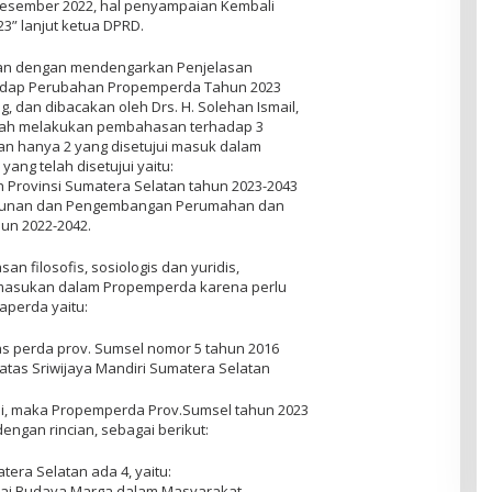
 Desember 2022, hal penyampaian Kembali
” lanjut ketua DPRD.
tkan dengan mendengarkan Penjelasan
adap Perubahan Propemperda Tahun 2023
, dan dibacakan oleh Drs. H. Solehan Ismail,
lah melakukan pembahasan terhadap 3
dan hanya 2 yang disetujui masuk dalam
ng telah disetujui yaitu:
h Provinsi Sumatera Selatan tahun 2023-2043
ngunan dan Pengembangan Perumahan dan
un 2022-2042.
n filosofis, sosiologis dan yuridis,
masukan dalam Propemperda karena perlu
aperda yaitu:
s perda prov. Sumsel nomor 5 tahun 2016
tas Sriwijaya Mandiri Sumatera Selatan
ini, maka Propemperda Prov.Sumsel tahun 2023
engan rincian, sebagai berikut:
tera Selatan ada 4, yaitu:
nilai Budaya Marga dalam Masyarakat.