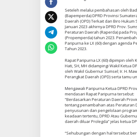
Seteleh melalui pembahasan oleh Ba
(Bapemperda) DPRD Provinsi Sumatera
Daerah (OPD) Terkait dan Biro Hukum S
Januari 2023 akhirnya DPRD Prov. Su
Peraturan Daerah (Raperda) pada Pr
(Propemperda) tahun 2023. Penambah
Paripurna ke LX (60) dengan agenda
Tahun 2023.
Rapat Paripurna LX (60) dipimpin oleh 
Hati, SH, MH didampingi Wakil Ketua DP
oleh Wakil Gubernur Sumsel; Ir. H. Ma
Perangkat Daerah (OPD) serta tamu un
Mengawali Paripurna Ketua DPRD Prov
mendasari Rapat Paripurna tersebut:
“Berdasarkan Peraturan Daerah Provi
tentang penambahan atas Peraturan D
penyusunan dan pengelolaan program le
keadaan tertentu, DPRD Atau Gubern
daerah diluar Prolegda” jelas ketua D
“Sehubungan dengan hal tersebut ber