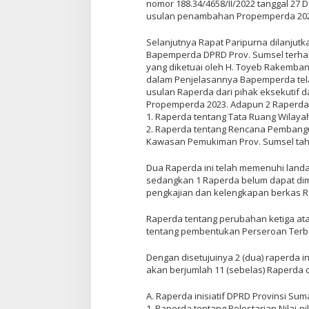
nomor 188.34/4658/II/2022 tanggal 27
usulan penambahan Propemperda 2023
Selanjutnya Rapat Paripurna dilanju
Bapemperda DPRD Prov. Sumsel terh
yang diketuai oleh H. Toyeb Rakembang
dalam Penjelasannya Bapemperda te
usulan Raperda dari pihak eksekutif 
Propemperda 2023. Adapun 2 Raperda ya
1. Raperda tentang Tata Ruang Wilaya
2. Raperda tentang Rencana Pemba
Kawasan Pemukiman Prov. Sumsel tah
Dua Raperda ini telah memenuhi landasa
sedangkan 1 Raperda belum dapat di
pengkajian dan kelengkapan berkas R
Raperda tentang perubahan ketiga ata
tentang pembentukan Perseroan Terba
Dengan disetujuinya 2 (dua) raperda 
akan berjumlah 11 (sebelas) Raperda d
A. Raperda inisiatif DPRD Provinsi Suma
1. Raperda tentang Pelestarian Nilai-