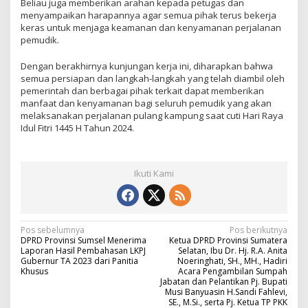
Beliau juga memberikan arahan kepada petugas dan
menyampaikan harapannya agar semua pihak terus bekerja
keras untuk menjaga keamanan dan kenyamanan perjalanan
pemudik.
Dengan berakhirnya kunjungan kerja ini, diharapkan bahwa
semua persiapan dan langkah-langkah yang telah diambil oleh
pemerintah dan berbagai pihak terkait dapat memberikan
manfaat dan kenyamanan bagi seluruh pemudik yang akan
melaksanakan perjalanan pulang kampung saat cuti Hari Raya
Idul Fitri 1445 H Tahun 2024.
Ikuti Kami
N
Pos sebelumnya
Pos berikutnya
DPRD Provinsi Sumsel Menerima
Ketua DPRD Provinsi Sumatera
a
Laporan Hasil Pembahasan LKPJ
Selatan, Ibu Dr. Hj. R.A. Anita
Gubernur TA 2023 dari Panitia
Noeringhati, SH., MH., Hadiri
v
Khusus
Acara Pengambilan Sumpah
Jabatan dan Pelantikan Pj. Bupati
i
Musi Banyuasin H.Sandi Fahlevi,
SE., M.Si., serta Pj. Ketua TP PKK