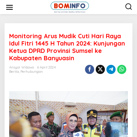
L
e
w
a
t
i
k
e
Monitoring Arus Mudik Cuti Hari Raya
k
Idul Fitri 1445 H Tahun 2024: Kunjungan
o
n
Ketua DPRD Provinsi Sumsel ke
t
Kabupaten Banyuasin
e
n
Ansyor Wibowo
6 April 2024
Berita
,
Perhubungan