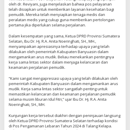
oleh dr. Reviyani, juga menjelaskan bahwa pos pelayanan
telah disiapkan untuk memberikan layanan kesehatan bagi
pemudik. Mereka telah menyiapkan tenaga medis dan
peralatan medis yang cukup guna memberikan pertolongan
pertama jika diperlukan selama perjalanan.
Dalam kesempatan yang sama, Ketua DPRD Provinsi Sumatera
Selatan, Ibu Dr. Hj. R.A. Anita Noeringhati, SH., MH.,
menyampaikan apresiasinya terhadap upaya yang telah
dilakukan oleh pemerintah Kabupaten Banyuasin dalam
mengamankan arus mudik. Beliau menekankan pentingnya
kerja sama lintas sektor dalam menjaga kelancaran dan
keamanan perjalanan pemudik.
“Kami sangat mengapresiasi upaya yang telah dilakukan oleh
pemerintah Kabupaten Banyuasin dalam mengamankan arus
mudik. Kerja sama lintas sektor sangatlah penting untuk
memastikan kelancaran dan keamanan perjalanan pemudik
selama musim liburan Idul Fitri,” ujar Ibu Dr. Hj. R.A. Anita
Noeringhati, SH., MH.
Kunjungan kerja tersebut diakhiri dengan peninjauan langsung
oleh Ketua DPRD Provinsi Sumatera Selatan terhadap kondisi
di Pos Pengamanan Lebaran Tahun 2024 di Talang Kelapa.