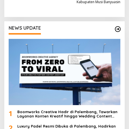
g
Kabupaten Musi Banyuasin
a
s
i
NEWS UPDATE
p
o
s
1
Boomworks Creative Hadir di Palembang, Tawarkan
Layanan Konten Kreatif hingga Wedding Content
Creator
2
Luxury Padel Resmi Dibuka di Palembang, Hadirkan