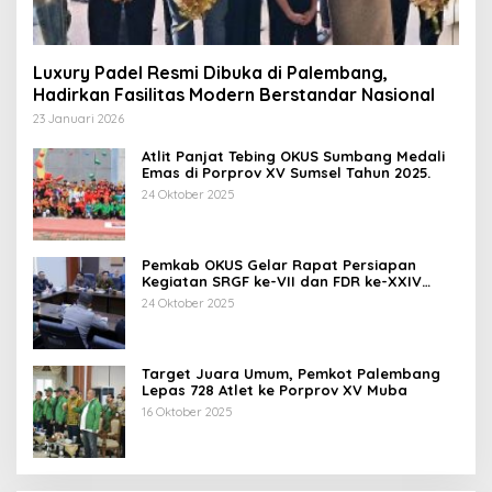
Luxury Padel Resmi Dibuka di Palembang,
Hadirkan Fasilitas Modern Berstandar Nasional
23 Januari 2026
Atlit Panjat Tebing OKUS Sumbang Medali
Emas di Porprov XV Sumsel Tahun 2025.
24 Oktober 2025
Pemkab OKUS Gelar Rapat Persiapan
Kegiatan SRGF ke-VII dan FDR ke-XXIV
Tahun 2025
24 Oktober 2025
Target Juara Umum, Pemkot Palembang
Lepas 728 Atlet ke Porprov XV Muba
16 Oktober 2025