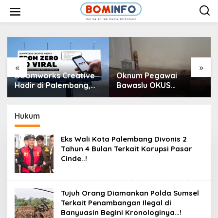
L
e
w
a
t
i
k
e
k
«
»
o
Boomworks Creative
Oknum Pegawai
n
t
Hadir di Palembang,
Bawaslu OKUS
e
Tawarkan Layanan
Ditemukan Tewas
n
Konten Kreatif hingga
dengan Leher Nyaris
Wedding Content
Putus….!
Hukum
Creator
Eks Wali Kota Palembang Divonis 2
Tahun 4 Bulan Terkait Korupsi Pasar
Cinde..!
Tujuh Orang Diamankan Polda Sumsel
Terkait Penambangan Ilegal di
Banyuasin Begini Kronologinya…!