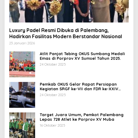
Luxury Padel Resmi Dibuka di Palembang,
Hadirkan Fasilitas Modern Berstandar Nasional
23 Januari 2026
Atlit Panjat Tebing OKUS Sumbang Medali
Emas di Porprov XV Sumsel Tahun 2025.
24 Oktober 2025
Pemkab OKUS Gelar Rapat Persiapan
Kegiatan SRGF ke-VII dan FDR ke-XXIV
Tahun 2025
24 Oktober 2025
Target Juara Umum, Pemkot Palembang
Lepas 728 Atlet ke Porprov XV Muba
16 Oktober 2025